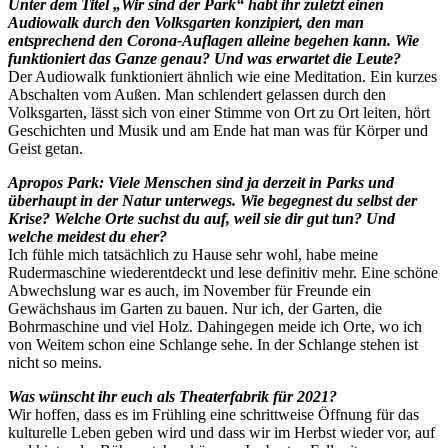
Unter dem Titel „Wir sind der Park“ habt ihr zuletzt einen
Audiowalk durch den Volksgarten konzipiert, den man
entsprechend den Corona-Auflagen alleine begehen kann. Wie
funktioniert das Ganze genau? Und was erwartet die Leute?
Der Audiowalk funktioniert ähnlich wie eine Meditation. Ein kurzes
Abschalten vom Außen. Man schlendert gelassen durch den
Volksgarten, lässt sich von einer Stimme von Ort zu Ort leiten, hört
Geschichten und Musik und am Ende hat man was für Körper und
Geist getan.
Apropos Park: Viele Menschen sind ja derzeit in Parks und
überhaupt in der Natur unterwegs. Wie begegnest du selbst der
Krise? Welche Orte suchst du auf, weil sie dir gut tun? Und
welche meidest du eher?
Ich fühle mich tatsächlich zu Hause sehr wohl, habe meine
Rudermaschine wiederentdeckt und lese definitiv mehr. Eine schöne
Abwechslung war es auch, im November für Freunde ein
Gewächshaus im Garten zu bauen. Nur ich, der Garten, die
Bohrmaschine und viel Holz. Dahingegen meide ich Orte, wo ich
von Weitem schon eine Schlange sehe. In der Schlange stehen ist
nicht so meins.
Was wünscht ihr euch als Theaterfabrik für 2021?
Wir hoffen, dass es im Frühling eine schrittweise Öffnung für das
kulturelle Leben geben wird und dass wir im Herbst wieder vor, auf