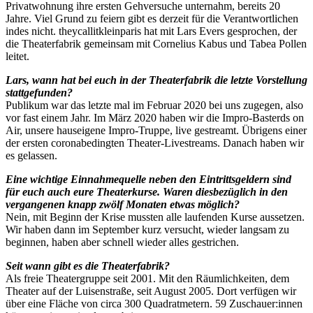
Privatwohnung ihre ersten Gehversuche unternahm, bereits 20
Jahre. Viel Grund zu feiern gibt es derzeit für die Verantwortlichen
indes nicht. theycallitkleinparis hat mit Lars Evers gesprochen, der
die Theaterfabrik gemeinsam mit Cornelius Kabus und Tabea Pollen
leitet.
Lars, wann hat bei euch in der Theaterfabrik die letzte Vorstellung
stattgefunden?
Publikum war das letzte mal im Februar 2020 bei uns zugegen, also
vor fast einem Jahr. Im März 2020 haben wir die Impro-Basterds on
Air, unsere hauseigene Impro-Truppe, live gestreamt. Übrigens einer
der ersten coronabedingten Theater-Livestreams. Danach haben wir
es gelassen.
Eine wichtige Einnahmequelle neben den Eintrittsgeldern sind
für euch auch eure Theaterkurse. Waren diesbezüglich in den
vergangenen knapp zwölf Monaten etwas möglich?
Nein, mit Beginn der Krise mussten alle laufenden Kurse aussetzen.
Wir haben dann im September kurz versucht, wieder langsam zu
beginnen, haben aber schnell wieder alles gestrichen.
Seit wann gibt es die Theaterfabrik?
Als freie Theatergruppe seit 2001. Mit den Räumlichkeiten, dem
Theater auf der Luisenstraße, seit August 2005. Dort verfügen wir
über eine Fläche von circa 300 Quadratmetern. 59 Zuschauer:innen