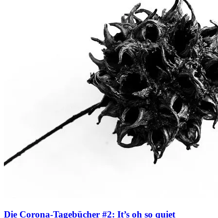
Die Corona-Tagebücher #2: It’s oh so quiet