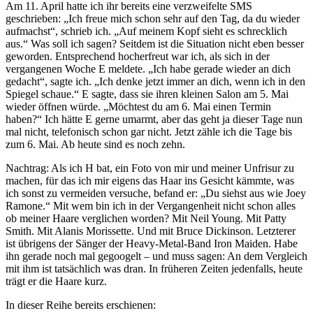
Am 11. April hatte ich ihr bereits eine verzweifelte SMS
geschrieben: „Ich freue mich schon sehr auf den Tag, da du wieder
aufmachst“, schrieb ich. „Auf meinem Kopf sieht es schrecklich
aus.“ Was soll ich sagen? Seitdem ist die Situation nicht eben besser
geworden. Entsprechend hocherfreut war ich, als sich in der
vergangenen Woche E meldete. „Ich habe gerade wieder an dich
gedacht“, sagte ich. „Ich denke jetzt immer an dich, wenn ich in den
Spiegel schaue.“ E sagte, dass sie ihren kleinen Salon am 5. Mai
wieder öffnen würde. „Möchtest du am 6. Mai einen Termin
haben?“ Ich hätte E gerne umarmt, aber das geht ja dieser Tage nun
mal nicht, telefonisch schon gar nicht. Jetzt zähle ich die Tage bis
zum 6. Mai. Ab heute sind es noch zehn.
Nachtrag: Als ich H bat, ein Foto von mir und meiner Unfrisur zu
machen, für das ich mir eigens das Haar ins Gesicht kämmte, was
ich sonst zu vermeiden versuche, befand er: „Du siehst aus wie Joey
Ramone.“ Mit wem bin ich in der Vergangenheit nicht schon alles
ob meiner Haare verglichen worden? Mit Neil Young. Mit Patty
Smith. Mit Alanis Morissette. Und mit Bruce Dickinson. Letzterer
ist übrigens der Sänger der Heavy-Metal-Band Iron Maiden. Habe
ihn gerade noch mal gegoogelt – und muss sagen: An dem Vergleich
mit ihm ist tatsächlich was dran. In früheren Zeiten jedenfalls, heute
trägt er die Haare kurz.
In dieser Reihe bereits erschienen: