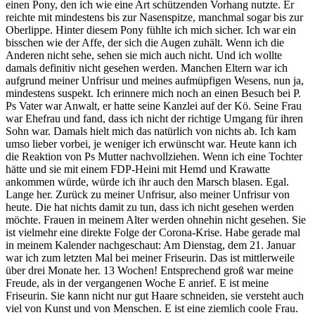
einen Pony, den ich wie eine Art schützenden Vorhang nutzte. Er
reichte mit mindestens bis zur Nasenspitze, manchmal sogar bis zur
Oberlippe. Hinter diesem Pony fühlte ich mich sicher. Ich war ein
bisschen wie der Affe, der sich die Augen zuhält. Wenn ich die
Anderen nicht sehe, sehen sie mich auch nicht. Und ich wollte
damals definitiv nicht gesehen werden. Manchen Eltern war ich
aufgrund meiner Unfrisur und meines aufmüpfigen Wesens, nun ja,
mindestens suspekt. Ich erinnere mich noch an einen Besuch bei P.
Ps Vater war Anwalt, er hatte seine Kanzlei auf der Kö. Seine Frau
war Ehefrau und fand, dass ich nicht der richtige Umgang für ihren
Sohn war. Damals hielt mich das natürlich von nichts ab. Ich kam
umso lieber vorbei, je weniger ich erwünscht war. Heute kann ich
die Reaktion von Ps Mutter nachvollziehen. Wenn ich eine Tochter
hätte und sie mit einem FDP-Heini mit Hemd und Krawatte
ankommen würde, würde ich ihr auch den Marsch blasen. Egal.
Lange her. Zurück zu meiner Unfrisur, also meiner Unfrisur von
heute. Die hat nichts damit zu tun, dass ich nicht gesehen werden
möchte. Frauen in meinem Alter werden ohnehin nicht gesehen. Sie
ist vielmehr eine direkte Folge der Corona-Krise. Habe gerade mal
in meinem Kalender nachgeschaut: Am Dienstag, dem 21. Januar
war ich zum letzten Mal bei meiner Friseurin. Das ist mittlerweile
über drei Monate her. 13 Wochen! Entsprechend groß war meine
Freude, als in der vergangenen Woche E anrief. E ist meine
Friseurin. Sie kann nicht nur gut Haare schneiden, sie versteht auch
viel von Kunst und von Menschen. E ist eine ziemlich coole Frau.