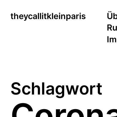
theycallitkleinparis
Üb
Ru
Im
Schlagwort
Coron