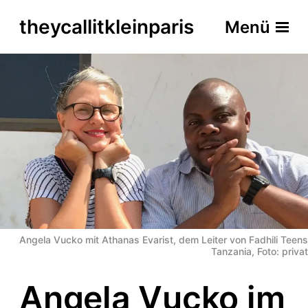
theycallitkleinparis
Menü
Angela Vucko mit Athanas Evarist, dem Leiter von Fadhili Teens
Tanzania, Foto: privat
Angela Vucko im