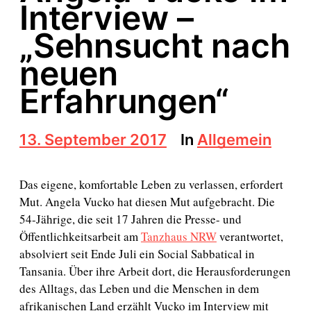
Interview –
„Sehnsucht nach
neuen
Erfahrungen“
B
13. September 2017
In
Allgemein
e
i
t
Das eigene, komfortable Leben zu verlassen, erfordert
r
Mut. Angela Vucko hat diesen Mut aufgebracht. Die
a
54-Jährige, die seit 17 Jahren die Presse- und
g
s
Öffentlichkeitsarbeit am
Tanzhaus NRW
verantwortet,
d
absolviert seit Ende Juli ein Social Sabbatical in
a
Tansania. Über ihre Arbeit dort, die Herausforderungen
t
des Alltags, das Leben und die Menschen in dem
u
m
afrikanischen Land erzählt Vucko im Interview mit