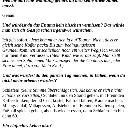
Weil dir dort eine Wohnung gehört, du also keine Miete zahlen
musst.
Genau.
Und würdest du das Enuma kein bisschen vermissen? Das würde
man sich als Gast ja schon irgendwie wünschen.
Ich geh sofort.
(Jetzt kommt er richtig auf Touren. Nicht, dass er
gleich seine Koffer packt! Bis zum bedingungslosen
Grundeinkommen ist schließlich noch ein weiter Weg.)
Ich würde
nur mein Kind vermissen.
(Mein Kind, wie er das sagt. Man stellt
sich seinen Sohn, einen Mittzwanziger, der die Coolness aus jeder
Pore atmet, dazu vor. Mein Kind.)
Und was würdest du den ganzen Tag machen, in Italien, wenn du
nicht mehr arbeiten würdest?
Schlafen!
(Seine Stimme überschlägt sich. Als könne er sich nichts
Schöneres vorstellen.)
Schlafen, an den Strand gehen, mit Freunden
Kaffee trinken, der 50 Cent kostet, Fahrrad fahren, Karate machen,
Mittagsschlaf, Mittagessen, Aufstehen, mit Freunden Karten spielen,
Fußball spielen gehen, abends wieder essen, dann Schlafen. Ich bin
dann 60.
Ein einfaches Leben also?