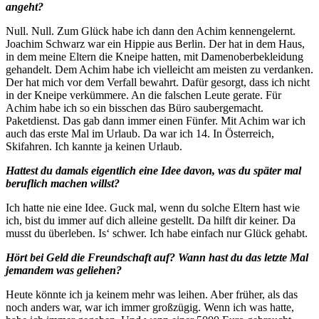
angeht?
Null. Null. Zum Glück habe ich dann den Achim kennengelernt.
Joachim Schwarz war ein Hippie aus Berlin. Der hat in dem Haus,
in dem meine Eltern die Kneipe hatten, mit Damenoberbekleidung
gehandelt. Dem Achim habe ich vielleicht am meisten zu verdanken.
Der hat mich vor dem Verfall bewahrt. Dafür gesorgt, dass ich nicht
in der Kneipe verkümmere. An die falschen Leute gerate. Für
Achim habe ich so ein bisschen das Büro saubergemacht.
Paketdienst. Das gab dann immer einen Fünfer. Mit Achim war ich
auch das erste Mal im Urlaub. Da war ich 14. In Österreich,
Skifahren. Ich kannte ja keinen Urlaub.
Hattest du damals eigentlich eine Idee davon, was du später mal
beruflich machen willst?
Ich hatte nie eine Idee. Guck mal, wenn du solche Eltern hast wie
ich, bist du immer auf dich alleine gestellt. Da hilft dir keiner. Da
musst du überleben. Is‘ schwer. Ich habe einfach nur Glück gehabt.
Hört bei Geld die Freundschaft auf? Wann hast du das letzte Mal
jemandem was geliehen?
Heute könnte ich ja keinem mehr was leihen. Aber früher, als das
noch anders war, war ich immer großzügig. Wenn ich was hatte,