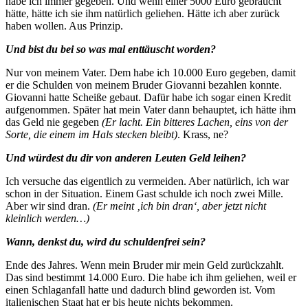
habe ich immer gegeben. Und wenn einer 5000 Euro gebraucht
hätte, hätte ich sie ihm natürlich geliehen. Hätte ich aber zurück
haben wollen. Aus Prinzip.
Und bist du bei so was mal enttäuscht worden?
Nur von meinem Vater. Dem habe ich 10.000 Euro gegeben, damit
er die Schulden von meinem Bruder Giovanni bezahlen konnte.
Giovanni hatte Scheiße gebaut. Dafür habe ich sogar einen Kredit
aufgenommen. Später hat mein Vater dann behauptet, ich hätte ihm
das Geld nie gegeben
(Er lacht. Ein bitteres Lachen, eins von der
Sorte, die einem im Hals stecken bleibt)
. Krass, ne?
Und würdest du dir von anderen Leuten Geld leihen?
Ich versuche das eigentlich zu vermeiden. Aber natürlich, ich war
schon in der Situation. Einem Gast schulde ich noch zwei Mille.
Aber wir sind dran.
(Er meint ‚ich bin dran‘, aber jetzt nicht
kleinlich werden…)
Wann, denkst du, wird du schuldenfrei sein?
Ende des Jahres. Wenn mein Bruder mir mein Geld zurückzahlt.
Das sind bestimmt 14.000 Euro. Die habe ich ihm geliehen, weil er
einen Schlaganfall hatte und dadurch blind geworden ist. Vom
italienischen Staat hat er bis heute nichts bekommen.