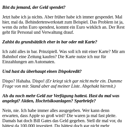
Bist du jemand, der Geld spendet?
Jetzt habe ich ja nichts. Aber früher habe ich immer gespendet. Mal
hier, mal da. Behindertenwerkstatt zum Beispiel. Das Problem ist ja,
wenn du zehn Euro spendest, kommt ein Euro wirklich an. Der Rest
geht für Personal und Verwaltung drauf.
Zahlst du grundsätzlich eher in bar oder mit Karte?
Ich zahl alles in bar. Prinzipiell. Was soll ich mit einer Karte? Mir am
Bahnhof eine Zeitung kaufen? Die Karte nutze ich nur für
Einzahlungen am Automaten.
Und hast du überhaupt einen Dispokredit?
Dispo? Hahaha. Dispo!
(Er kriegt sich gar nicht mehr ein. Dumme
Frage von mir. Stand aber auf meiner Liste. Abgehakt hiermit.)
Als du noch mehr Geld zur Verfügung hattest. Hast du mal was
angelegt? Aktien, Hochrisikoanlagen? Sparbriefe?
Nein, nie. Ich habe immer alles ausgegeben. Wer kann denn
erwarten, dass Apple so groß wird? Die waren ja mal fast pleite.
Damals hat doch Bill Gates das Geld gegeben. Stell dir mal vor, du
hättest da 100.000 investiert. Du hättest doch gar nicht mehr