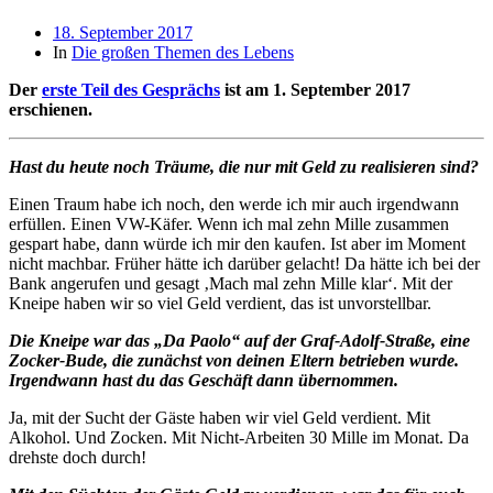
Beitragsdatum
18. September 2017
In
Die großen Themen des Lebens
Der
erste Teil des Gesprächs
ist am 1. September 2017
erschienen.
Hast du heute noch Träume, die nur mit Geld zu realisieren sind?
Einen Traum habe ich noch, den werde ich mir auch irgendwann
erfüllen. Einen VW-Käfer. Wenn ich mal zehn Mille zusammen
gespart habe, dann würde ich mir den kaufen. Ist aber im Moment
nicht machbar. Früher hätte ich darüber gelacht! Da hätte ich bei der
Bank angerufen und gesagt ‚Mach mal zehn Mille klar‘. Mit der
Kneipe haben wir so viel Geld verdient, das ist unvorstellbar.
Die Kneipe war das „Da Paolo“ auf der Graf-Adolf-Straße, eine
Zocker-Bude, die zunächst von deinen Eltern betrieben wurde.
Irgendwann hast du das Geschäft dann übernommen.
Ja, mit der Sucht der Gäste haben wir viel Geld verdient. Mit
Alkohol. Und Zocken. Mit Nicht-Arbeiten 30 Mille im Monat. Da
drehste doch durch!