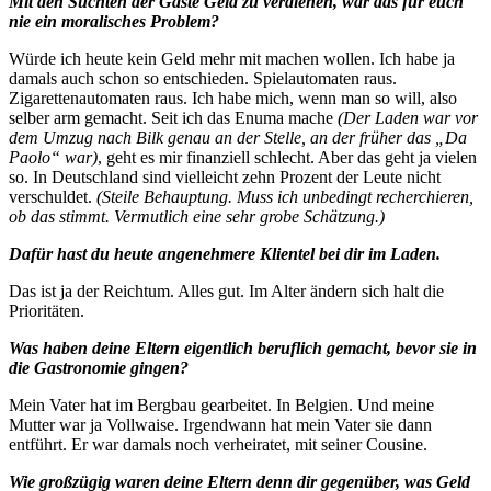
Mit den Süchten der Gäste Geld zu verdienen, war das für euch
nie ein moralisches Problem?
Würde ich heute kein Geld mehr mit machen wollen. Ich habe ja
damals auch schon so entschieden. Spielautomaten raus.
Zigarettenautomaten raus. Ich habe mich, wenn man so will, also
selber arm gemacht. Seit ich das Enuma mache
(Der Laden war vor
dem Umzug nach Bilk genau an der Stelle, an der früher das „Da
Paolo“ war)
, geht es mir finanziell schlecht. Aber das geht ja vielen
so. In Deutschland sind vielleicht zehn Prozent der Leute nicht
verschuldet.
(Steile Behauptung. Muss ich unbedingt recherchieren,
ob das stimmt. Vermutlich eine sehr grobe Schätzung.)
Dafür hast du heute angenehmere Klientel bei dir im Laden.
Das ist ja der Reichtum. Alles gut. Im Alter ändern sich halt die
Prioritäten.
Was haben deine Eltern eigentlich beruflich gemacht, bevor sie in
die Gastronomie gingen?
Mein Vater hat im Bergbau gearbeitet. In Belgien. Und meine
Mutter war ja Vollwaise. Irgendwann hat mein Vater sie dann
entführt. Er war damals noch verheiratet, mit seiner Cousine.
Wie großzügig waren deine Eltern denn dir gegenüber, was Geld