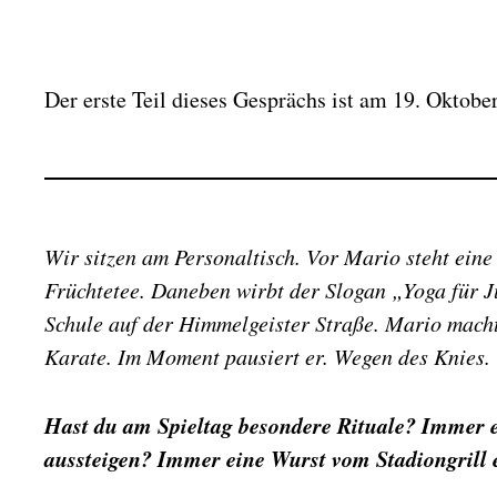
e
i
t
r
Der erste Teil dieses Gesprächs ist am 19. Oktobe
a
g
s
d
a
t
u
Wir sitzen am Personaltisch. Vor Mario steht ein
m
Früchtetee. Daneben wirbt der Slogan „Yoga für J
Schule auf der Himmelgeister Straße. Mario macht
Karate. Im Moment pausiert er. Wegen des Knies.
Hast du am Spieltag besondere Rituale? Immer e
aussteigen? Immer eine Wurst vom Stadiongrill 