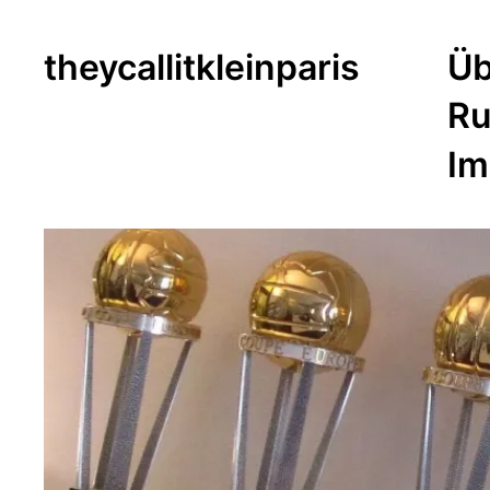
theycallitkleinparis
Üb
Ru
Im