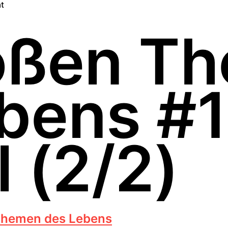
t
roßen T
bens #1
l (2/2)
Themen des Lebens