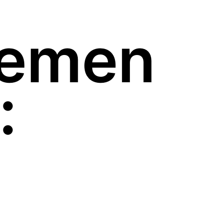
hemen
: