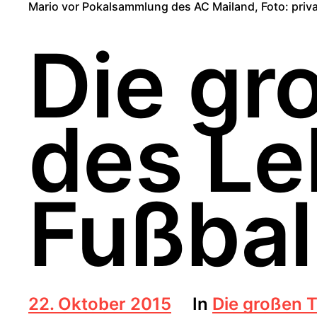
Mario vor Pokalsammlung des AC Mailand, Foto: priva
Die g
des Le
Fußbal
B
22. Oktober 2015
In
Die großen 