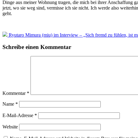
Dinge aus meiner Wohnung tragen, die mich bei ihrer Anschaffung ga
jetzt, wo sie weg sind, vermisse ich sie nicht. Ich werde also weite
geht.
Ryutaro Mimura (miu) im Interview – „Sich fremd zu fühlen, ist 
Schreibe einen Kommentar
Kommentar
*
Name
*
E-Mail-Adresse
*
Website