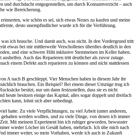
en und durchdacht entgegenstellen, um durch Konsumverzicht – auch
iche wie Bereicherung.
rinnerten, wie schön es sei, sich etwas Neues zu kaufen und meine
ntfernte, desto unempfindlicher wurde ich für die Verführung.
 was ich brauche. Und damit auch, was nicht. In den Vordergrund tritt
ät etwas bei mir mittlerweile Verschollenes überdies deutlich in den
oden, und eine schwere Hilti inklusive Stemmeisen im Keller haben.
ushelfen. Auch das Reparieren tritt deutlicher als zuvor zutage.
hn nach einem Defekt auch reparieren zu können und nicht stattdessen
 von A nach B geschleppt. Vier Menschen haben in diesem Jahr ihr
atsächlich brauchen. Ein Beispiel? Bei einem dieser Umzüge trug ich
ucksäcke besitzt, nur um dann festzustellen, dass sie es nicht
 heute besitzen einige das Kapital, alles sogar doppelt und dreifach
chten kann, lohnt sich aber unbedingt.
iel hatte. Zu viele Verpflichtungen, zu viel Arbeit (unter anderem,
t gehalten werden wollten, und zu viele Dinge, von denen ich immer
 Zeit. Mit meinem Experiment bin ich ruhiger geworden, bewusster
n immer wieder Löcher im Gesäß haben, mehrfach. Ich übe mich nach
Und immer weiter, so mein Vorhaben, werde ich auch in Zukunft