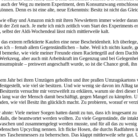
amit auch der Weg zu meinem Experiment, dem Konsumzwang entschloss
önnen. Denn es ist eine alte, neue Erkenntnis: Besitz ist nicht das Gle
wie eBay und Amazon mich mit ihren Newslettern immer wieder daran e
it der Zeit nach. Je mehr ich mich zeitlich vom Start des Experiments e
selbst der Aldi-Wochendeal lässt mich mittlerweile kalt.
as extrem reflektierte Kaufen eine neue Bescheidenheit. Ich überlege,
ich – fernab allem Gegenständlichen – habe. Weil ich nichts kaufe, ger
 bemerke, wie viele meiner Freunde einen Raclettegrill auf dem Dachb
erkzeug, aber auch mit Arbeitskraft im Gegenzug und bei Gelegenheit a
 Konsumspirale – preiswert angeschafft wurde, so ist die Chance groß, i
iesem Jahr bei ihren Umzügen geholfen und ihre prallen Umzugskartons
estgestellt, wie viel sie besitzen. Und wie wenig sie davon im Alltag t
sitzerin versuchte mir verzweifelt zu erklären, warum sie drei dieser R
nen lang war der Mensch damit beschäftigt, gegen Mangel zu kämpfen. Und
den, wie viel Besitz ihn glücklich macht. Zu probieren, worauf er verzi
ahnte: Viele meiner Sorgen hatten damit zu tun, dass ich insgesamt zu v
ails, die beantwortet werden wollten. Zu viele Gegenstände, die intak
ewaschen und zusammengelegt werden musste, und für all das zu wenig
rne Menschen Upcycling nennen. Ich flicke Hosen, die durchs Radfahre
es Taschenmessers zu beherrschen. Das klappt mittlerweile sehr gut. 