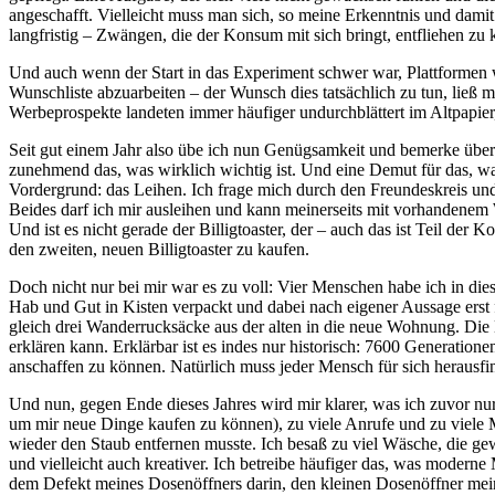
angeschafft. Vielleicht muss man sich, so meine Erkenntnis und d
langfristig – Zwängen, die der Konsum mit sich bringt, entfliehen zu k
Und auch wenn der Start in das Experiment schwer war, Plattformen 
Wunschliste abzuarbeiten – der Wunsch dies tatsächlich zu tun, ließ m
Werbeprospekte landeten immer häufiger undurchblättert im Altpapier, 
Seit gut einem Jahr also übe ich nun Genügsamkeit und bemerke über d
zunehmend das, was wirklich wichtig ist. Und eine Demut für das, was 
Vordergrund: das Leihen. Ich frage mich durch den Freundeskreis und
Beides darf ich mir ausleihen und kann meinerseits mit vorhandenem W
Und ist es nicht gerade der Billigtoaster, der – auch das ist Teil der
den zweiten, neuen Billigtoaster zu kaufen.
Doch nicht nur bei mir war es zu voll: Vier Menschen habe ich in d
Hab und Gut in Kisten verpackt und dabei nach eigener Aussage erst f
gleich drei Wanderrucksäcke aus der alten in die neue Wohnung. Die Be
erklären kann. Erklärbar ist es indes nur historisch: 7600 Generatio
anschaffen zu können. Natürlich muss jeder Mensch für sich herausfin
Und nun, gegen Ende dieses Jahres wird mir klarer, was ich zuvor nur 
um mir neue Dinge kaufen zu können), zu viele Anrufe und zu viele M
wieder den Staub entfernen musste. Ich besaß zu viel Wäsche, die g
und vielleicht auch kreativer. Ich betreibe häufiger das, was mode
dem Defekt meines Dosenöffners darin, den kleinen Dosenöffner mein