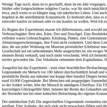
Wenige Tage noch, dann ist es geschafft, dann ist ein Jahr vergangen,
Städter oder fortgeschrittene religiöse Cracks, war für mich tatsächl
etwa, auch wenn es so klingen mag, ein asketisches Leben. Und auch we
begeben in die unreflektierte Konsumwelt. Es bedeutet aber, dass es 
entweder kaufen zu müssen oder es nur kaufen zu wollen. Weil ich es
Zu Beginn des Experiments musste ich differenzieren, und sowohl mir
Verbrauchsgüter: Brot also, Käse, Deo und Duschgel. Eine Busfahrkart
verboten waren Gebrauchsgüter, Kleidung, Platten, eine Gästematratz
Abnutzungserscheinungen, ihre Form nicht verändern. Und diese Liste 
also, die aus jeder Wohnung ein Museum persönlicher Erlebnisse mach
Gesellschaft auf ein unbestimmtes Mehr ausgerichtet ist, ein ewiges 
meinem Besitz verkauft, und noch mehr verschenkt. Weil ich bemerkt 
reicher geworden bin. Das Vokabular entstammt dem Kapitalismus.
Ausgelöst hat das Experiment – trotz einer beachtlichen Beobachtungs
Gegenstände ein Mensch vor 100 Jahren durchschnittlich besaß und wi
persönliche Besitz aus mitunter nur knapp über hundert Dingen best
rund 10.000 Gegenstände. Bei Menschen mit ausgeprägter Sammelleiden
so der Artikel weiter, lebe der Mensch in ständigem Überfluss. Ein Ü
kurzzeitigen Glücksgefühl führt, belastet der Besitz des Gekauften
der Hersteller tun bei einer kritischen Betrachtung des eigenen Konsu
Der unkritischste Fall: Die angeschafften Gegenstände verstauben ein
gepflegt. Eine Aufgabe, der sich viele nicht gewachsen fühlen und di