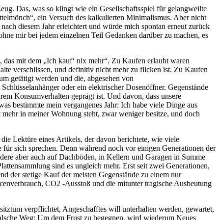
eug. Das, was so klingt wie ein Gesellschaftsspiel für gelangweilte
Bettelmönch“, ein Versuch des kalkulierten Minimalismus. Aber nicht
ch nach diesem Jahr erleichtert und würde mich spontan erneut zurück
, ohne mir bei jedem einzelnen Teil Gedanken darüber zu machen, es
, das mit dem „Ich kauf‘ nix mehr“. Zu Kaufen erlaubt waren
te verschlissen, und definitiv nicht mehr zu flicken ist. Zu Kaufen
aum getätigt werden und die, abgesehen von
n Schlüsselanhänger oder ein elektrischer Dosenöffner. Gegenstände
ihrem Konsumverhalten geprägt ist. Und davon, dass unsere
etwas bestimmte mein vergangenes Jahr: Ich habe viele Dinge aus
ht mehr in meiner Wohnung steht, zwar weniger besitze, und doch
e Lektüre eines Artikels, der davon berichtete, wie viele
ie für sich sprechen. Denn während noch vor einigen Generationen der
sondere aber auch auf Dachböden, in Kellern und Garagen in Summe
lattensammlung sind es ungleich mehr. Erst seit zwei Generationen,
rend der stetige Kauf der meisten Gegenstände zu einem nur
urcenverbrauch, CO2 -Ausstoß und die mitunter tragische Ausbeutung
itztum verpflichtet, Angeschafftes will unterhalten werden, gewartet,
lich falsche Weg: Um dem Frust zu begegnen, wird wiederum Neues