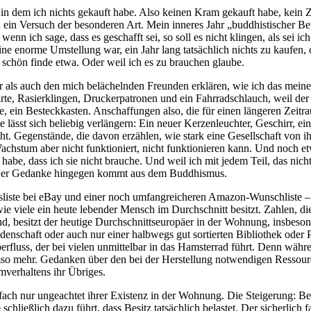
 in dem ich nichts gekauft habe. Also keinen Kram gekauft habe, kein Z
ich ein Versuch der besonderen Art. Mein inneres Jahr „buddhistischer 
nn ich sage, dass es geschafft sei, so soll es nicht klingen, als sei i
eine enorme Umstellung war, ein Jahr lang tatsächlich nichts zu kaufen
 schön finde etwa. Oder weil ich es zu brauchen glaube.
 als auch den mich belächelnden Freunden erklären, wie ich das meine
e, Rasierklingen, Druckerpatronen und ein Fahrradschlauch, weil der al
e, ein Besteckkasten. Anschaffungen also, die für einen längeren Zeitr
lässt sich beliebig verlängern: Ein neuer Kerzenleuchter, Geschirr, ei
t. Gegenstände, die davon erzählen, wie stark eine Gesellschaft von 
Wachstum aber nicht funktioniert, nicht funktionieren kann. Und noch 
habe, dass ich sie nicht brauche. Und weil ich mit jedem Teil, das nic
 Der Gedanke hingegen kommt aus dem Buddhismus.
liste bei eBay und einer noch umfangreicheren Amazon-Wunschliste – di
e viele ein heute lebender Mensch im Durchschnitt besitzt. Zahlen, d
and, besitzt der heutige Durchschnittseuropäer in der Wohnung, insbe
schaft oder auch nur einer halbwegs gut sortierten Bibliothek oder P
berfluss, der bei vielen unmittelbar in das Hamsterrad führt. Denn wäh
 umso mehr. Gedanken über den bei der Herstellung notwendigen Resso
mverhaltens ihr Übriges.
fach nur ungeachtet ihrer Existenz in der Wohnung. Die Steigerung: Bes
e schließlich dazu führt, dass Besitz tatsächlich belastet. Der sicher