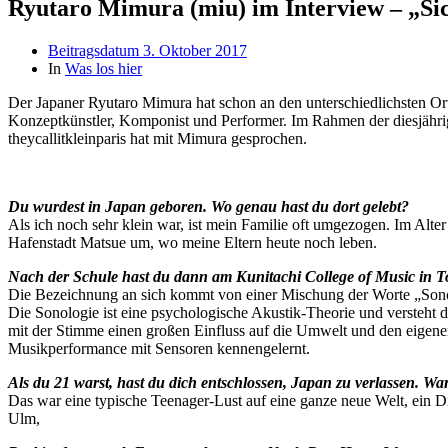
Ryutaro Mimura (miu) im Interview – „Sic
Beitragsdatum
3. Oktober 2017
In
Was los hier
Der Japaner Ryutaro Mimura hat schon an den unterschiedlichsten Orte
Konzeptkünstler, Komponist und Performer. Im Rahmen der diesjähri
theycallitkleinparis hat mit Mimura gesprochen.
Du wurdest in Japan geboren. Wo genau hast du dort gelebt?
Als ich noch sehr klein war, ist mein Familie oft umgezogen. Im Alte
Hafenstadt Matsue um, wo meine Eltern heute noch leben.
Nach der Schule hast du dann am Kunitachi College of Music in To
Die Bezeichnung an sich kommt von einer Mischung der Worte „Son
Die Sonologie ist eine psychologische Akustik-Theorie und versteh
mit der Stimme einen großen Einfluss auf die Umwelt und den eige
Musikperformance mit Sensoren kennengelernt.
Als du 21 warst, hast du dich entschlossen, Japan zu verlassen. W
Das war eine typische Teenager-Lust auf eine ganze neue Welt, ein 
Ulm,