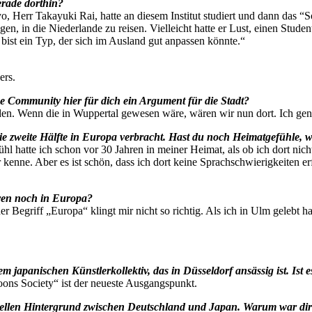
rade dorthin?
, Herr Takayuki Rai, hatte an diesem Institut studiert und dann das 
en, in die Niederlande zu reisen. Vielleicht hatte er Lust, einen Stu
 bist ein Typ, der sich im Ausland gut anpassen könnte.“
ers.
he Community hier für dich ein Argument für die Stadt?
nden. Wenn die in Wuppertal gewesen wäre, wären wir nun dort. Ich geni
ie zweite Hälfte in Europa verbracht. Hast du noch Heimatgefühle
efühl hatte ich schon vor 30 Jahren in meiner Heimat, als ob ich dort
er kenne. Aber es ist schön, dass ich dort keine Sprachschwierigkeiten 
hren noch in Europa?
er Begriff „Europa“ klingt mir nicht so richtig. Als ich in Ulm gelebt 
 japanischen Künstlerkollektiv, das in Düsseldorf ansässig ist. Ist
ns Society“ ist der neueste Ausgangspunkt.
rellen Hintergrund zwischen Deutschland und Japan. Warum war dir 