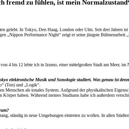
h fremd zu fühlen, ist mein Normalzustand
n gelebt. In Tokyo, Den Haag, London oder Ulm. Seit drei Jahren ist er
gen „Nippon Performance Night“ zeigt er seine jüngste Bühnenarbeit
r von 4 bis 12 lebte ich in Izumo, einer mittelgroßen Stadt am Meer, 
kyo elektronische Musik und Sonologie studiert. Was genau ist den
o“ (Ton) und „Logik“.
t den Menschen als tonales System. Aufgrund der physikalischen Eige
nen Körper haben. Während meines Studiums habe ich außerdem verschi
arum?
Drang, ständig in neue Umgebungen eintreten zu wollen. In allen Städ