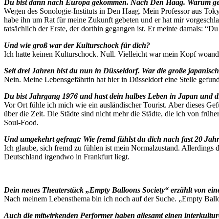
Du bist dann nach Europa gekommen. Nach Den Haag. Warum ge
Wegen des Sonologie-Instituts in Den Haag. Mein Professor aus Tokyo
habe ihn um Rat für meine Zukunft gebeten und er hat mir vorgeschlag
tatsächlich der Erste, der dorthin gegangen ist. Er meinte damals: “Du
Und wie groß war der Kulturschock für dich?
Ich hatte keinen Kulturschock. Null. Vielleicht war mein Kopf woand
Seit drei Jahren bist du nun in Düsseldorf. War die große japanisc
Nein. Meine Lebensgefährtin hat hier in Düsseldorf eine Stelle gefu
Du bist Jahrgang 1976 und hast dein halbes Leben in Japan und d
Vor Ort fühle ich mich wie ein ausländischer Tourist. Aber dieses G
über die Zeit. Die Städte sind nicht mehr die Städte, die ich von früh
Soul-Food.
Und umgekehrt gefragt: Wie fremd fühlst du dich nach fast 20 Ja
Ich glaube, sich fremd zu fühlen ist mein Normalzustand. Allerdings d
Deutschland irgendwo in Frankfurt liegt.
Dein neues Theaterstück „Empty Balloons Society“ erzählt von einem
Nach meinem Lebensthema bin ich noch auf der Suche. „Empty Balloo
Auch die mitwirkenden Performer haben allesamt einen interkultu