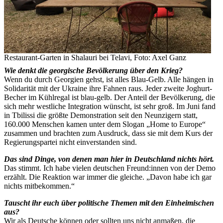
Restaurant-Garten in Shalauri bei Telavi, Foto: Axel Ganz
Wie denkt die georgische Bevölkerung über den Krieg?
Wenn du durch Georgien gehst, ist alles Blau-Gelb. Alle hängen in
Solidarität mit der Ukraine ihre Fahnen raus. Jeder zweite Joghurt-
Becher im Kühlregal ist blau-gelb. Der Anteil der Bevölkerung, die
sich mehr westliche Integration wünscht, ist sehr groß. Im Juni fand
in Tbilissi die größte Demonstration seit den Neunzigern statt,
160.000 Menschen kamen unter dem Slogan „Home to Europe“
zusammen und brachten zum Ausdruck, dass sie mit dem Kurs der
Regierungspartei nicht einverstanden sind.
Das sind Dinge, von denen man hier in Deutschland nichts hört.
Das stimmt. Ich habe vielen deutschen Freund:innen von der Demo
erzählt. Die Reaktion war immer die gleiche. „Davon habe ich gar
nichts mitbekommen.“
Tauscht ihr euch über politische Themen mit den Einheimischen
aus?
Wir als Deutsche können oder sollten uns nicht anmaßen, die