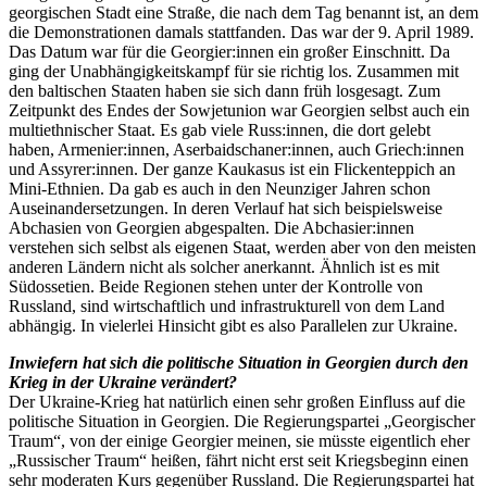
georgischen Stadt eine Straße, die nach dem Tag benannt ist, an dem
die Demonstrationen damals stattfanden. Das war der 9. April 1989.
Das Datum war für die Georgier:innen ein großer Einschnitt. Da
ging der Unabhängigkeitskampf für sie richtig los. Zusammen mit
den baltischen Staaten haben sie sich dann früh losgesagt. Zum
Zeitpunkt des Endes der Sowjetunion war Georgien selbst auch ein
multiethnischer Staat. Es gab viele Russ:innen, die dort gelebt
haben, Armenier:innen, Aserbaidschaner:innen, auch Griech:innen
und Assyrer:innen. Der ganze Kaukasus ist ein Flickenteppich an
Mini-Ethnien. Da gab es auch in den Neunziger Jahren schon
Auseinandersetzungen. In deren Verlauf hat sich beispielsweise
Abchasien von Georgien abgespalten. Die Abchasier:innen
verstehen sich selbst als eigenen Staat, werden aber von den meisten
anderen Ländern nicht als solcher anerkannt. Ähnlich ist es mit
Südossetien. Beide Regionen stehen unter der Kontrolle von
Russland, sind wirtschaftlich und infrastrukturell von dem Land
abhängig. In vielerlei Hinsicht gibt es also Parallelen zur Ukraine.
Inwiefern hat sich die politische Situation in Georgien durch den
Krieg in der Ukraine verändert?
Der Ukraine-Krieg hat natürlich einen sehr großen Einfluss auf die
politische Situation in Georgien. Die Regierungspartei „Georgischer
Traum“, von der einige Georgier meinen, sie müsste eigentlich eher
„Russischer Traum“ heißen, fährt nicht erst seit Kriegsbeginn einen
sehr moderaten Kurs gegenüber Russland. Die Regierungspartei hat