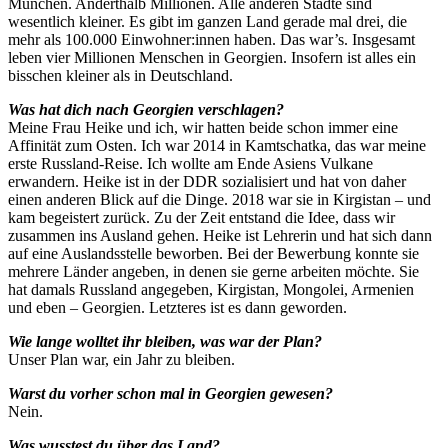
München. Anderthalb Millionen. Alle anderen Städte sind
wesentlich kleiner. Es gibt im ganzen Land gerade mal drei, die
mehr als 100.000 Einwohner:innen haben. Das war’s. Insgesamt
leben vier Millionen Menschen in Georgien. Insofern ist alles ein
bisschen kleiner als in Deutschland.
Was hat dich nach Georgien verschlagen?
Meine Frau Heike und ich, wir hatten beide schon immer eine
Affinität zum Osten. Ich war 2014 in Kamtschatka, das war meine
erste Russland-Reise. Ich wollte am Ende Asiens Vulkane
erwandern. Heike ist in der DDR sozialisiert und hat von daher
einen anderen Blick auf die Dinge. 2018 war sie in Kirgistan – und
kam begeistert zurück. Zu der Zeit entstand die Idee, dass wir
zusammen ins Ausland gehen. Heike ist Lehrerin und hat sich dann
auf eine Auslandsstelle beworben. Bei der Bewerbung konnte sie
mehrere Länder angeben, in denen sie gerne arbeiten möchte. Sie
hat damals Russland angegeben, Kirgistan, Mongolei, Armenien
und eben – Georgien. Letzteres ist es dann geworden.
Wie lange wolltet ihr bleiben, was war der Plan?
Unser Plan war, ein Jahr zu bleiben.
Warst du vorher schon mal in Georgien gewesen?
Nein.
Was wusstest du über das Land?