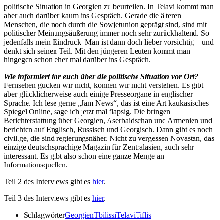
politische Situation in Georgien zu beurteilen. In Telavi kommt man
aber auch darüber kaum ins Gespräch. Gerade die älteren
Menschen, die noch durch die Sowjetunion geprägt sind, sind mit
politischer Meinungsäußerung immer noch sehr zurückhaltend. So
jedenfalls mein Eindruck. Man ist dann doch lieber vorsichtig – und
denkt sich seinen Teil. Mit den jüngeren Leuten kommt man
hingegen schon eher mal darüber ins Gespräch.
Wie informiert ihr euch über die politische Situation vor Ort?
Fernsehen gucken wir nicht, können wir nicht verstehen. Es gibt
aber glücklicherweise auch einige Presseorgane in englischer
Sprache. Ich lese gerne „Jam News“, das ist eine Art kaukasisches
Spiegel Online, sage ich jetzt mal flapsig. Die bringen
Berichterstattung über Georgien, Aserbaidschan und Armenien und
berichten auf Englisch, Russisch und Georgisch. Dann gibt es noch
civil.ge, die sind regierungsnäher. Nicht zu vergessen Novastan, das
einzige deutschsprachige Magazin für Zentralasien, auch sehr
interessant. Es gibt also schon eine ganze Menge an
Informationsquellen.
Teil 2 des Interviews gibt es
hier
.
Teil 3 des Interviews gibt es
hier
.
Schlagwörter
Georgien
Tbilissi
Telavi
Tiflis