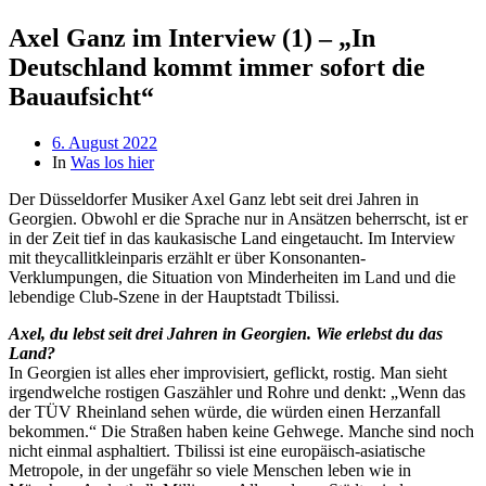
Axel Ganz im Interview (1) – „In
Deutschland kommt immer sofort die
Bauaufsicht“
Beitragsdatum
6. August 2022
In
Was los hier
Der Düsseldorfer Musiker Axel Ganz lebt seit drei Jahren in
Georgien. Obwohl er die Sprache nur in Ansätzen beherrscht, ist er
in der Zeit tief in das kaukasische Land eingetaucht. Im Interview
mit theycallitkleinparis erzählt er über Konsonanten-
Verklumpungen, die Situation von Minderheiten im Land und die
lebendige Club-Szene in der Hauptstadt Tbilissi.
Axel, du lebst seit drei Jahren in Georgien. Wie erlebst du das
Land?
In Georgien ist alles eher improvisiert, geflickt, rostig. Man sieht
irgendwelche rostigen Gaszähler und Rohre und denkt: „Wenn das
der TÜV Rheinland sehen würde, die würden einen Herzanfall
bekommen.“ Die Straßen haben keine Gehwege. Manche sind noch
nicht einmal asphaltiert. Tbilissi ist eine europäisch-asiatische
Metropole, in der ungefähr so viele Menschen leben wie in