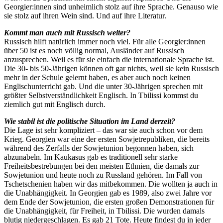
Georgier:innen sind unheimlich stolz auf ihre Sprache. Genauso wie
sie stolz auf ihren Wein sind. Und auf ihre Literatur.
Kommt man auch mit Russisch weiter?
Russisch hilft natürlich immer noch viel. Für alle Georgier:innen
über 50 ist es noch völlig normal, Ausländer auf Russisch
anzusprechen. Weil es für sie einfach die internationale Sprache ist.
Die 30- bis 50-Jährigen können oft gar nichts, weil sie kein Russisch
mehr in der Schule gelernt haben, es aber auch noch keinen
Englischunterricht gab. Und die unter 30-Jährigen sprechen mit
größter Selbstverständlichkeit Englisch. In Tbilissi kommst du
ziemlich gut mit Englisch durch.
Wie stabil ist die politische Situation im Land derzeit?
Die Lage ist sehr kompliziert – das war sie auch schon vor dem
Krieg. Georgien war eine der ersten Sowjetrepubliken, die bereits
während des Zerfalls der Sowjetunion begonnen haben, sich
abzunabeln. Im Kaukasus gab es traditionell sehr starke
Freiheitsbestrebungen bei den meisten Ethnien, die damals zur
Sowjetunion und heute noch zu Russland gehören. Im Fall von
Tschetschenien haben wir das mitbekommen. Die wollten ja auch in
die Unabhängigkeit. In Georgien gab es 1989, also zwei Jahre vor
dem Ende der Sowjetunion, die ersten großen Demonstrationen für
die Unabhängigkeit, für Freiheit, in Tbilissi. Die wurden damals
blutig niedergeschlagen. Es gab 21 Tote. Heute findest du in jeder