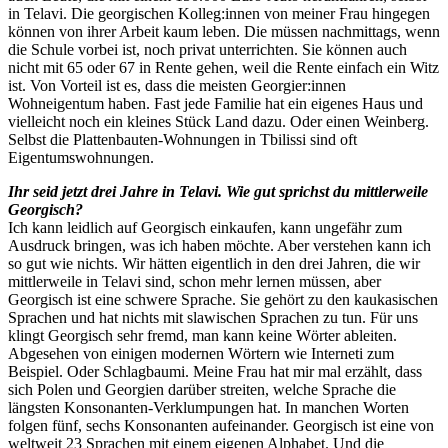
in Telavi. Die georgischen Kolleg:innen von meiner Frau hingegen
können von ihrer Arbeit kaum leben. Die müssen nachmittags, wenn
die Schule vorbei ist, noch privat unterrichten. Sie können auch
nicht mit 65 oder 67 in Rente gehen, weil die Rente einfach ein Witz
ist. Von Vorteil ist es, dass die meisten Georgier:innen
Wohneigentum haben. Fast jede Familie hat ein eigenes Haus und
vielleicht noch ein kleines Stück Land dazu. Oder einen Weinberg.
Selbst die Plattenbauten-Wohnungen in Tbilissi sind oft
Eigentumswohnungen.
Ihr seid jetzt drei Jahre in Telavi. Wie gut sprichst du mittlerweile
Georgisch?
Ich kann leidlich auf Georgisch einkaufen, kann ungefähr zum
Ausdruck bringen, was ich haben möchte. Aber verstehen kann ich
so gut wie nichts. Wir hätten eigentlich in den drei Jahren, die wir
mittlerweile in Telavi sind, schon mehr lernen müssen, aber
Georgisch ist eine schwere Sprache. Sie gehört zu den kaukasischen
Sprachen und hat nichts mit slawischen Sprachen zu tun. Für uns
klingt Georgisch sehr fremd, man kann keine Wörter ableiten.
Abgesehen von einigen modernen Wörtern wie Interneti zum
Beispiel. Oder Schlagbaumi. Meine Frau hat mir mal erzählt, dass
sich Polen und Georgien darüber streiten, welche Sprache die
längsten Konsonanten-Verklumpungen hat. In manchen Worten
folgen fünf, sechs Konsonanten aufeinander. Georgisch ist eine von
weltweit 23 Sprachen mit einem eigenen Alphabet. Und die