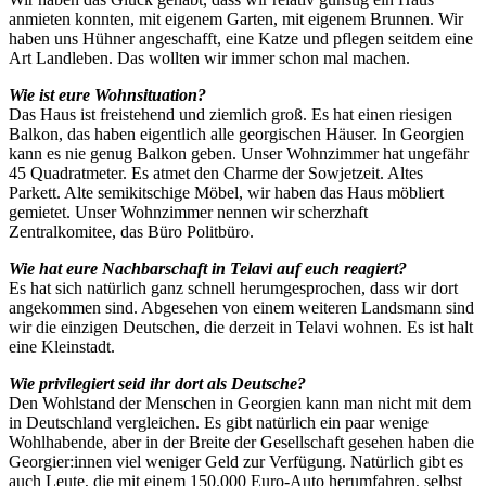
anmieten konnten, mit eigenem Garten, mit eigenem Brunnen. Wir
haben uns Hühner angeschafft, eine Katze und pflegen seitdem eine
Art Landleben. Das wollten wir immer schon mal machen.
Wie ist eure Wohnsituation?
Das Haus ist freistehend und ziemlich groß. Es hat einen riesigen
Balkon, das haben eigentlich alle georgischen Häuser. In Georgien
kann es nie genug Balkon geben. Unser Wohnzimmer hat ungefähr
45 Quadratmeter. Es atmet den Charme der Sowjetzeit. Altes
Parkett. Alte semikitschige Möbel, wir haben das Haus möbliert
gemietet. Unser Wohnzimmer nennen wir scherzhaft
Zentralkomitee, das Büro Politbüro.
Wie hat eure Nachbarschaft in Telavi auf euch reagiert?
Es hat sich natürlich ganz schnell herumgesprochen, dass wir dort
angekommen sind. Abgesehen von einem weiteren Landsmann sind
wir die einzigen Deutschen, die derzeit in Telavi wohnen. Es ist halt
eine Kleinstadt.
Wie privilegiert seid ihr dort als Deutsche?
Den Wohlstand der Menschen in Georgien kann man nicht mit dem
in Deutschland vergleichen. Es gibt natürlich ein paar wenige
Wohlhabende, aber in der Breite der Gesellschaft gesehen haben die
Georgier:innen viel weniger Geld zur Verfügung. Natürlich gibt es
auch Leute, die mit einem 150.000 Euro-Auto herumfahren, selbst