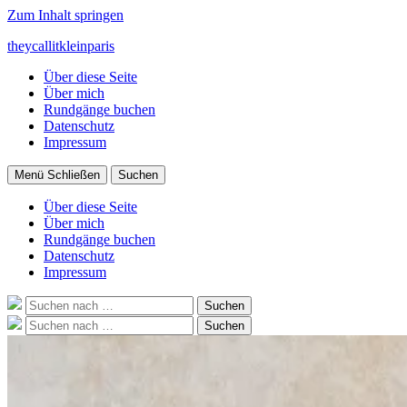
Zum Inhalt springen
theycallitkleinparis
Über diese Seite
Über mich
Rundgänge buchen
Datenschutz
Impressum
Menü
Schließen
Suchen
Über diese Seite
Über mich
Rundgänge buchen
Datenschutz
Impressum
Suche
Suchen
nach:
Suche
Suchen
nach: