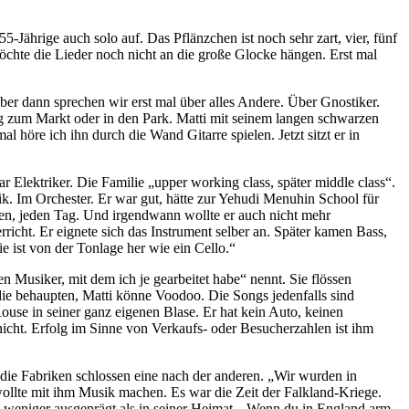
 55-Jährige auch solo auf. Das Pflänzchen ist noch sehr zart, vier, fünf
öchte die Lieder noch nicht an die große Glocke hängen. Erst mal
ber dann sprechen wir erst mal über alles Andere. Über Gnostiker.
eg zum Markt oder in den Park. Matti mit seinem langen schwarzen
 höre ich ihn durch die Wand Gitarre spielen. Jetzt sitzt er in
Elektriker. Die Familie „upper working class, später middle class“.
ik. Im Orchester. Er war gut, hätte zur Yehudi Menuhin School für
 üben, jeden Tag. Und irgendwann wollte er auch nicht mehr
richt. Er eignete sich das Instrument selber an. Später kamen Bass,
 ist von der Tonlage her wie ein Cello.“
 Musiker, mit dem ich je gearbeitet habe“ nennt. Sie flössen
die behaupten, Matti könne Voodoo. Die Songs jedenfalls sind
 Rouse in seiner ganz eigenen Blase. Er hat kein Auto, keinen
nicht. Erfolg im Sinne von Verkaufs- oder Besucherzahlen ist ihm
 die Fabriken schlossen eine nach der anderen. „Wir wurden in
wollte mit ihm Musik machen. Es war die Zeit der Falkland-Kriege.
ls weniger ausgeprägt als in seiner Heimat. „Wenn du in England arm