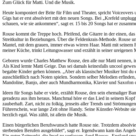
Zum Glück für Matti. Und die Musik.
Heute komponiert der Brite für Film und Theater, spricht Voiceovers und
Gigs hat er erst absolviert mit den neuen Songs. Bei „Krefeld unplu
schauen, wie sie ankommen“, sagt er. 15 bis 20 Songs hat er zusammen
Rouse kommt die Treppe hoch. Pfeifend, die Gitarre in der einen, da
Streitkultur in Beziehungen. Über die Feldenkrais-Methode. Rouse u
Mantel, mit dem grauen, immer etwas wirren Haar. Matti mit seinem Fah
meiner Küche, trinkt Leitungswasser und erzählt in seiner ureigenen
Geboren wurde Charles Matthew Rouse, den alle nur Matti nennen, in 
Als Kind lernte Matti Geige. Das sei damals keinesfalls uncool gewes
begabte Kinder gehen können. „Aber als klassischer Musiker bist du ei
ausschließlich nach Noten spielen. Sondern selber Melodien erfinden, 
Mandoline, Banjo, aber auch Mundharmonika, Klavier und Saxofon daz
Ideen für Songs habe er viele, erzählt Rouse, den sein ehemaliger Ba
geradezu aus ihm heraus. Manchmal höre er das Lied in seinem Kopf k
zauberhaft. Zart, nicht zu folkig, jenseits aller Trends und Strömunge
Führerschein, war lange Zeit ohne Handy. Seine Künstler-Website sie
herzlich egal. Was zählt, ist allein die Musik.
Einen bürgerlichen Berufswunsch hatte Rouse nie. Trotzdem absolvier
sterbenden Berufen ausgebildet“, sagt er. Irgendwann kam das Angebo
Ein guter Zeitpunkt, die Insel zu verlassen, fand Rouse: „England s