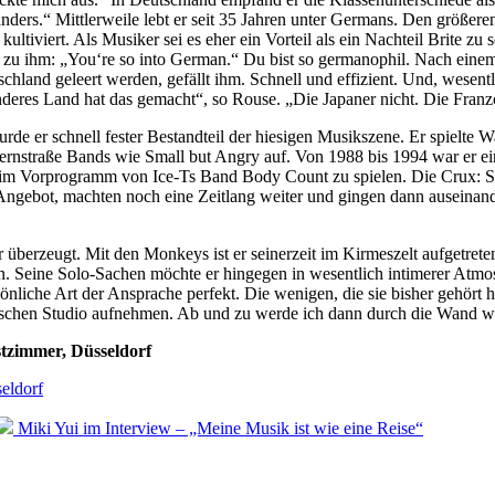
ders.“ Mittlerweile lebt er seit 35 Jahren unter Germans. Den größeren
ltiviert. Als Musiker sei es eher ein Vorteil als ein Nachteil Brite zu se
 zu ihm: „You‘re so into German.“ Du bist so germanophil. Nach einem B
schland geleert werden, gefällt ihm. Schnell und effizient. Und, wesentl
nderes Land hat das gemacht“, so Rouse. „Die Japaner nicht. Die Franz
de er schnell fester Bestandteil der hiesigen Musikszene. Er spielt
ernstraße Bands wie Small but Angry auf. Von 1988 bis 1994 war er e
 im Vorprogramm von Ice-Ts Band Body Count zu spielen. Die Crux: Sie
 Angebot, machten noch eine Zeitlang weiter und gingen dann auseina
er überzeugt. Mit den Monkeys ist er seinerzeit im Kirmeszelt aufgetrete
. Seine Solo-Sachen möchte er hingegen in wesentlich intimerer Atmos
sönliche Art der Ansprache perfekt. Die wenigen, die sie bisher gehört
mischen Studio aufnehmen. Ab und zu werde ich dann durch die Wand wi
stzimmer, Düsseldorf
eldorf
Miki Yui im Interview – „Meine Musik ist wie eine Reise“