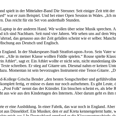
 spielt in der Mittelalter-Band Die Streuner. Seit einiger Zeit tritt der
gged“ war er zum Beispiel. Und bei einer Open Session in Wales. „Ich m
. Das reicht für ein Set von anderthalb Stunden.
s Laptop in der anderen Hand. Wir wollen über seine Musik sprechen. A
nd ich sind Nachbarn. Seit rund vier Jahren. Wir sehen uns auf dem W
rrad, das genauso aus der Zeit gefallen scheint wie er selber. Manchmal
 Mischung aus Deutsch und Englisch.
England. In der Shakespeare-Stadt Stratfort-upon-Avon. Sein Vater war 
en: „Alle in meiner Klasse wollten Fiddle spielen.“ Rouse spielte Klass
n Athlet“, sagt er. Ein Athlet wollte er nicht sein, nicht stundenlang
Texte schreiben. Er stieg auf Gitarre um. Diesmal nahm er keinen Unter
u. Momentan ist sein bevorzugtes Instrument eine Tenor-Gitarre. „Die
nd-Kollege Grischa Bender „den besten Songschreiber und gefühlvollsten
omplett fertig, er müsse es dann nur noch aufnehmen. Es gibt Leute, 
n. „Post Folk“ nennt das der Künstler. Ein bisschen scheint es, als lebe
ht aus wie aus den Kindertagen des Internets. Aber darum geht es ihm 
te er eine Ausbildung. In einer Fabrik, das war noch in England. Aber
t aus Düsseldorf. Ein Musiker, den er auf Kreta kennengelernt hatte, 
puckte mich aus.“ In Deutschland empfand er die Klassenunterschiede a