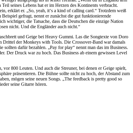
 Teil seines Lebens hat er im Herzen des Kontinents verbracht.
in, erklärt er. „So, yeah, it‘s a kind of calling card.“ Trotzdem weiß
eispiel gefragt, nennt er zunächst die gut funktionierende
ich wichtiger, die Tatsache, dass die Deutschen die einzige Nation
osen nicht. Und die Engländer auch nicht.“
e Waschbrett und Geige bei Heavy Gummi. Las die Songtexte von Doro
in Drittel der Monkeys with Tools. Die Crossover-Band war damals
 sollten dafür bezahlen. „Pay for play“ nennt man das im Business.
nder. Der Druck war zu hoch. Das Business ab einem gewissen Level
n, vor 800 Leuten. Und auch die Streuner, bei denen er Geige spielt,
phäre präsentieren. Die Bühne sollte nicht zu hoch, der Abstand zum
 haben, mögen seine neuen Songs. „The feedback is pretty good so
eder seine Gitarre hören.