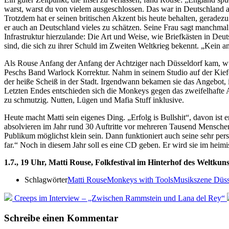
warst, warst du von vielem ausgeschlossen. Das war in Deutschland an
Trotzdem hat er seinen britischen Akzent bis heute behalten, geradezu ku
er auch an Deutschland vieles zu schätzen. Seine Frau sagt manchmal
Infrastruktur hierzulande: Die Art und Weise, wie Briefkästen in Deut
sind, die sich zu ihrer Schuld im Zweiten Weltkrieg bekennt. „Kein a
Als Rouse Anfang der Anfang der Achtziger nach Düsseldorf kam, wur
Peschs Band Warlock Korrektur. Nahm in seinem Studio auf der Kief
der heiße Scheiß in der Stadt. Irgendwann bekamen sie das Angebot,
Letzten Endes entschieden sich die Monkeys gegen das zweifelhafte
zu schmutzig. Nutten, Lügen und Mafia Stuff inklusive.
Heute macht Matti sein eigenes Ding. „Erfolg is Bullshit“, davon ist 
absolvieren im Jahr rund 30 Auftritte vor mehreren Tausend Menschen
Publikum möglichst klein sein. Dann funktioniert auch seine sehr per
far.“ Noch in diesem Jahr soll es eine CD geben. Er wird sie im hei
1.7., 19 Uhr, Matti Rouse, Folkfestival im Hinterhof des Weltkun
Schlagwörter
Matti Rouse
Monkeys with Tools
Musikszene Düss
Creeps im Interview – „Zwischen Rammstein und Lana del Rey“
Schreibe einen Kommentar