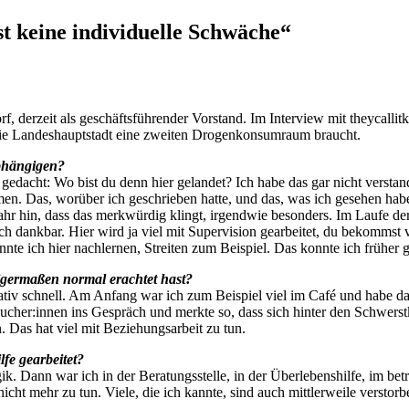
t keine individuelle Schwäche“
f, derzeit als geschäftsführender Vorstand. Im Interview mit theycallit
die Landeshauptstadt eine zweiten Drogenkonsumraum braucht.
abhängigen?
edacht: Wo bist du denn hier gelandet? Ich habe das gar nicht verstan
n. Das, worüber ich geschrieben hatte, und das, was ich gesehen habe
 Gefahr hin, dass das merkwürdig klingt, irgendwie besonders. Im Laufe
ich dankbar. Hier wird ja viel mit Supervision gearbeitet, du bekomms
nnte ich hier nachlernen, Streiten zum Beispiel. Das konnte ich früher g
inigermaßen normal erachtet hast?
lativ schnell. Am Anfang war ich zum Beispiel viel im Café und habe da 
her:innen ins Gespräch und merkte so, dass sich hinter den Schwerstk
. Das hat viel mit Beziehungsarbeit zu tun.
fe gearbeitet?
k. Dann war ich in der Beratungsstelle, in der Überlebenshilfe, im be
icht mehr zu tun. Viele, die ich kannte, sind auch mittlerweile verstorb