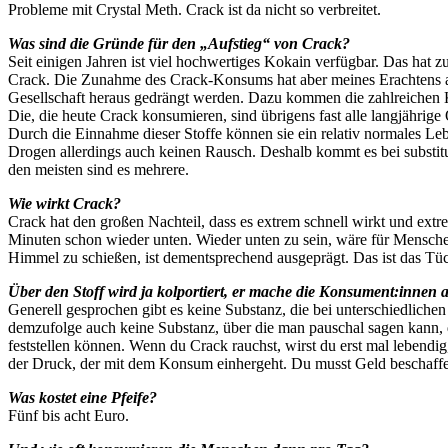
Probleme mit Crystal Meth. Crack ist da nicht so verbreitet.
Was sind die Gründe für den „Aufstieg“ von Crack?
Seit einigen Jahren ist viel hochwertiges Kokain verfügbar. Das hat z
Crack. Die Zunahme des Crack-Konsums hat aber meines Erachtens auch 
Gesellschaft heraus gedrängt werden. Dazu kommen die zahlreichen Kr
Die, die heute Crack konsumieren, sind übrigens fast alle langjähri
Durch die Einnahme dieser Stoffe können sie ein relativ normales Le
Drogen allerdings auch keinen Rausch. Deshalb kommt es bei substitu
den meisten sind es mehrere.
Wie wirkt Crack?
Crack hat den großen Nachteil, dass es extrem schnell wirkt und extr
Minuten schon wieder unten. Wieder unten zu sein, wäre für Menschen
Himmel zu schießen, ist dementsprechend ausgeprägt. Das ist das Tü
Über den Stoff wird ja kolportiert, er mache die Konsument:innen a
Generell gesprochen gibt es keine Substanz, die bei unterschiedlich
demzufolge auch keine Substanz, über die man pauschal sagen kann, d
feststellen können. Wenn du Crack rauchst, wirst du erst mal lebendig
der Druck, der mit dem Konsum einhergeht. Du musst Geld beschaffen.
Was kostet eine Pfeife?
Fünf bis acht Euro.