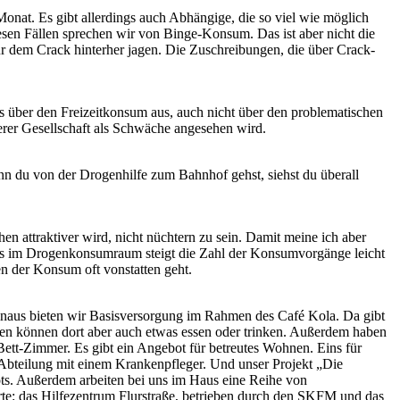
at. Es gibt allerdings auch Abhängige, die so viel wie möglich
sen Fällen sprechen wir von Binge-Konsum. Das ist aber nicht die
nur dem Crack hinterher jagen. Die Zuschreibungen, die über Crack-
ts über den Freizeitkonsum aus, auch nicht über den problematischen
erer Gesellschaft als Schwäche angesehen wird.
nn du von der Drogenhilfe zum Bahnhof gehst, siehst du überall
hen attraktiver wird, nicht nüchtern zu sein. Damit meine ich aber
uns im Drogenkonsumraum steigt die Zahl der Konsumvorgänge leicht
en der Konsum oft vonstatten geht.
naus bieten wir Basisversorgung im Rahmen des Café Kola. Da gibt
en können dort aber auch etwas essen oder trinken. Außerdem haben
Bett-Zimmer. Es gibt ein Angebot für betreutes Wohnen. Eins für
 Abteilung mit einem Krankenpfleger. Und unser Projekt „Die
ts. Außerdem arbeiten bei uns im Haus eine Reihe von
rte: das Hilfezentrum Flurstraße, betrieben durch den SKFM und das