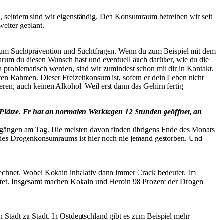
ung, seitdem sind wir eigenständig. Den Konsumraum betreiben wir seit
weiter geplant.
 es um Suchtprävention und Suchtfragen. Wenn du zum Beispiel mit dem
arum du diesen Wunsch hast und eventuell auch darüber, wie du die
 problematisch werden, sind wir zumindest schon mit dir in Kontakt.
en Rahmen. Dieser Freizeitkonsum ist, sofern er dein Leben nicht
eren, auch keinen Alkohol. Weil erst dann das Gehirn fertig
Plätze. Er hat an normalen Werktagen 12 Stunden geöffnet, an
orgängen am Tag. Die meisten davon finden übrigens Ende des Monats
 des Drogenkonsumraums ist hier noch nie jemand gestorben. Und
chnet. Wobei Kokain inhalativ dann immer Crack bedeutet. Im
artet. Insgesamt machen Kokain und Heroin 98 Prozent der Drogen
n Stadt zu Stadt. In Ostdeutschland gibt es zum Beispiel mehr