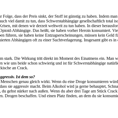
ur Folge, dass der Preis sinkt, der Stoff ist günstig zu haben. Indem m
viel damit zu tun, dass Schwerstabhängige gesellschaftlich total isol
isen, mit denen wir derzeit weltweit zu tun haben. In dieser herausf
ge Opioid-Abhängige. Das heißt, sie haben vorher Heroin konsumiert. 
ben führen, sie haben keine Entzugserscheinungen, müssen kein Geld fü
ierten Abhängigen oft zu einer Suchtverlagerung. Insgesamt gibt es i
em stark. Die Wirkung tritt direkt im Moment des Einatmens ein. Man w
 wie uns beide schon schwierig und ist für Schwerstabhängige natürlic
ckische an Crack.
ggressiv. Ist dem so?
en Menschen genau gleich wirkt. Wenn du eine Droge konsumieren würdes
ass sie aggressiv macht. Beim Alkohol wird ja gerne behauptet, Schnap
, du gehst stärker nach außen. Wenn du aber drei Tage am Stück Crack r
 Drogen beschaffen. Und einen Platz finden, an dem du sie konsumiere