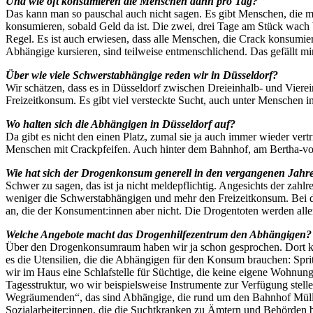
Und wie oft konsumieren die Menschen dann pro Tag?
Das kann man so pauschal auch nicht sagen. Es gibt Menschen, die 
konsumieren, sobald Geld da ist. Die zwei, drei Tage am Stück wach
Regel. Es ist auch erwiesen, dass alle Menschen, die Crack konsumier
Abhängige kursieren, sind teilweise entmenschlichend. Das gefällt mir
Über wie viele Schwerstabhängige reden wir in Düsseldorf?
Wir schätzen, dass es in Düsseldorf zwischen Dreieinhalb- und Vierei
Freizeitkonsum. Es gibt viel versteckte Sucht, auch unter Menschen 
Wo halten sich die Abhängigen in Düsseldorf auf?
Da gibt es nicht den einen Platz, zumal sie ja auch immer wieder ve
Menschen mit Crackpfeifen. Auch hinter dem Bahnhof, am Bertha-von
Wie hat sich der Drogenkonsum generell in den vergangenen Jahre
Schwer zu sagen, das ist ja nicht meldepflichtig. Angesichts der zahlr
weniger die Schwerstabhängigen und mehr den Freizeitkonsum. Bei de
an, die der Konsument:innen aber nicht. Die Drogentoten werden aller
Welche Angebote macht das Drogenhilfezentrum den Abhängigen?
Über den Drogenkonsumraum haben wir ja schon gesprochen. Dort kön
es die Utensilien, die die Abhängigen für den Konsum brauchen: Sp
wir im Haus eine Schlafstelle für Süchtige, die keine eigene Wohnung
Tagesstruktur, wo wir beispielsweise Instrumente zur Verfügung stel
Wegräumenden“, das sind Abhängige, die rund um den Bahnhof Müll a
Sozialarbeiter:innen, die die Suchtkranken zu Ämtern und Behörden b