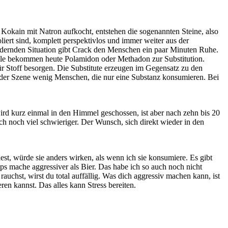
an Kokain mit Natron aufkocht, entstehen die sogenannten Steine, also
iert sind, komplett perspektivlos und immer weiter aus der
ordernden Situation gibt Crack den Menschen ein paar Minuten Ruhe.
Viele bekommen heute Polamidon oder Methadon zur Substitution.
r Stoff besorgen. Die Substitute erzeugen im Gegensatz zu den
n der Szene wenig Menschen, die nur eine Substanz konsumieren. Bei
ird kurz einmal in den Himmel geschossen, ist aber nach zehn bis 20
h noch viel schwieriger. Der Wunsch, sich direkt wieder in den
t, würde sie anders wirken, als wenn ich sie konsumiere. Es gibt
s mache aggressiver als Bier. Das habe ich so auch noch nicht
auchst, wirst du total auffällig. Was dich aggressiv machen kann, ist
n kannst. Das alles kann Stress bereiten.