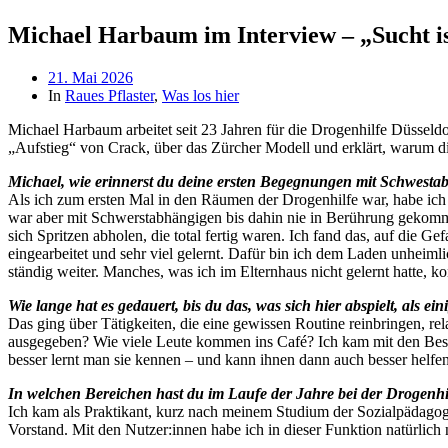
Michael Harbaum im Interview – „Sucht is
Beitragsdatum
21. Mai 2026
In
Raues Pflaster
,
Was los hier
Michael Harbaum arbeitet seit 23 Jahren für die Drogenhilfe Düsseldor
„Aufstieg“ von Crack, über das Zürcher Modell und erklärt, warum 
Michael, wie erinnerst du deine ersten Begegnungen mit Schwest
Als ich zum ersten Mal in den Räumen der Drogenhilfe war, habe ich g
war aber mit Schwerstabhängigen bis dahin nie in Berührung gekomme
sich Spritzen abholen, die total fertig waren. Ich fand das, auf die
eingearbeitet und sehr viel gelernt. Dafür bin ich dem Laden unheiml
ständig weiter. Manches, was ich im Elternhaus nicht gelernt hatte, ko
Wie lange hat es gedauert, bis du das, was sich hier abspielt, als e
Das ging über Tätigkeiten, die eine gewissen Routine reinbringen, re
ausgegeben? Wie viele Leute kommen ins Café? Ich kam mit den Besuc
besser lernt man sie kennen – und kann ihnen dann auch besser helfen
In welchen Bereichen hast du im Laufe der Jahre bei der Drogenhil
Ich kam als Praktikant, kurz nach meinem Studium der Sozialpädagogi
Vorstand. Mit den Nutzer:innen habe ich in dieser Funktion natürlich n