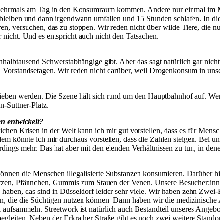
mehrmals am Tag in den Konsumraum kommen. Andere nur einmal im Mon
 bleiben und dann irgendwann umfallen und 15 Stunden schlafen. In die
en, versuchen, das zu stoppen. Wir reden nicht über wilde Tiere, die 
 nicht. Und es entspricht auch nicht den Tatsachen.
nhalbtausend Schwerstabhängige gibt. Aber das sagt natürlich gar nich
in Vorstandsetagen. Wir reden nicht darüber, weil Drogenkonsum in uns
rtrieben werden. Die Szene hält sich rund um den Hauptbahnhof auf. We
-Suttner-Platz.
n entwickelt?
eichen Krisen in der Welt kann ich mir gut vorstellen, dass es für Mensc
m könnte ich mir durchaus vorstellen, dass die Zahlen steigen. Bei 
dings mehr. Das hat aber mit den elenden Verhältnissen zu tun, in den
nen die Menschen illegalisierte Substanzen konsumieren. Darüber hi
ritzen, Pfännchen, Gummis zum Stauen der Venen. Unsere Besucher:inn
 haben, das sind in Düsseldorf leider sehr viele. Wir haben zehn Zwei-
len, die die Süchtigen nutzen können. Dann haben wir die medizinische
ufsammeln. Streetwork ist natürlich auch Bestandteil unseres Angebo
egleiten. Neben der Erkrather Straße gibt es noch zwei weitere Stando