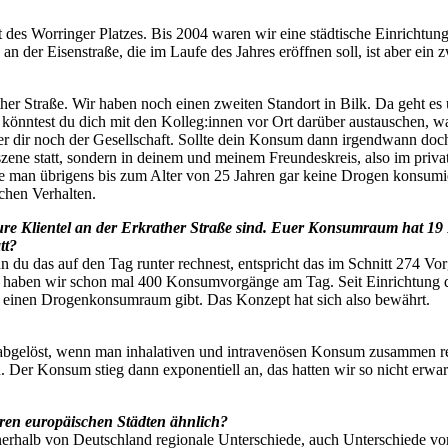
eit des Worringer Platzes. Bis 2004 waren wir eine städtische Einricht
 an der Eisenstraße, die im Laufe des Jahres eröffnen soll, ist aber ein z
krather Straße. Wir haben noch einen zweiten Standort in Bilk. Da geht
könntest du dich mit den Kolleg:innen vor Ort darüber austauschen, w
r dir noch der Gesellschaft. Sollte dein Konsum dann irgendwann doch
ene statt, sondern in deinem und meinem Freundeskreis, also im privat
ollte man übrigens bis zum Alter von 25 Jahren gar keine Drogen konsumi
ichen Verhalten.
re Klientel an der Erkrather Straße sind. Euer Konsumraum hat 19 
tt?
du das auf den Tag runter rechnest, entspricht das im Schnitt 274 V
sen haben wir schon mal 400 Konsumvorgänge am Tag. Seit Einrichtung
s einen Drogenkonsumraum gibt. Das Konzept hat sich also bewährt.
 abgelöst, wenn man inhalativen und intravenösen Konsum zusammen re
 Der Konsum stieg dann exponentiell an, das hatten wir so nicht erw
eren europäischen Städten ähnlich?
innerhalb von Deutschland regionale Unterschiede, auch Unterschiede vo