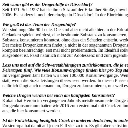
Seit wann gibt es die Drogenhilfe in Düsseldorf?
Seit 1971. Seit 1997 hat sie ihren Sitz auf der Erkrather Straße, unw
2006. Es ist derzeit noch der einzige in Düsseldorf. In der Einrichtung
Wie groß ist das Team der Drogenhilfe?
Wir sind ungefähr 90 Leute. Die sind aber nicht alle hier an der Er
Gedanken spielen würdest, eine bestimmte Substanz zu konsumieren, 
Substanz konsumieren könntest, ohne dass ein Schaden entsteht, wede
Der meiste Drogenkonsum findet ja nicht in der sogenannten Drogensz
komplett beeinträchtigt, erst mal nicht problematisch. Im Idealfall s
ausgebildet ist. Passt natürlich nicht zur Adoleszenz und zum jugendl
Lass uns mal auf die Schwerstabhängigen zurückkommen, die ja eu
Feiertagen fünf. Wie viele Konsumvorgänge finden hier pro Tag sta
Im vergangenen Jahr hatten wir über 100.000 Konsumvorgänge. Wenn 
statt, wenn die Sozialleistungen überwiesen werden. In diesen Pha
natürlich fängt auch niemand an, Drogen zu konsumieren, nur weil e
Welche Drogen werden bei euch am häufigsten konsumiert?
Kokain hat Heroin im vergangenen Jahr als meistkonsumierte Droge
Drogenkonsumraum hatten wir 2016 zum ersten mal mit Crack zu tun.
aus, die hier konsumiert werden.
Ist die Entwicklung bezüglich Crack in anderen deutschen, in and
Westeuropa hat damit auf jeden Fall viel zu tun. Es gibt aber selbst 