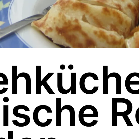
ehküche
rische R