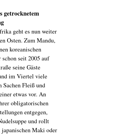
s getrocknetem
ng
rika geht es nun weiter
rnen Osten. Zum Mandu,
nen koreanischen
r schon seit 2005 auf
traße seine Gäste
nd im Viertel viele
In Sachen Fleiß und
einer etwas vor. An
hrer obligatorischen
tellungen entgegen,
Nudelsuppe und rollt
n japanischen Maki oder