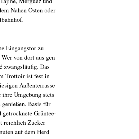
h Tajine, Merguez und
 dem Nahen Osten oder
tbahnhof.
he Eingangstor zu
. Wer von dort aus gen
fé zwangsläufig. Das
Trottoir ist fest in
iesigen Außenterrasse
e ihre Umgebung stets
 genießen. Basis für
d getrocknete Grüntee-
t reichlich Zucker
Minuten auf dem Herd