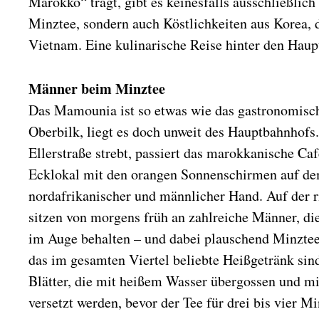
Marokko“ trägt, gibt es keinesfalls ausschließlic
u
Minztee, sondern auch Köstlichkeiten aus Korea,
m
Vietnam. Eine kulinarische Reise hinter den Haup
Männer beim Minztee
Das Mamounia ist so etwas wie das gastronomisc
Oberbilk, liegt es doch unweit des Hauptbahnhofs
Ellerstraße strebt, passiert das marokkanische Ca
Ecklokal mit den orangen Sonnenschirmen auf dem 
nordafrikanischer und männlicher Hand. Auf der r
sitzen von morgens früh an zahlreiche Männer, di
im Auge behalten – und dabei plauschend Minztee
das im gesamten Viertel beliebte Heißgetränk sin
Blätter, die mit heißem Wasser übergossen und mi
versetzt werden, bevor der Tee für drei bis vier 