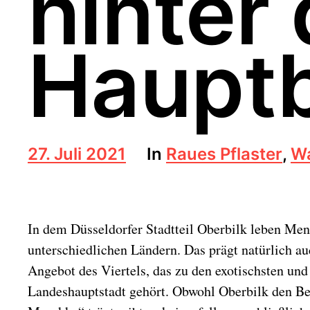
hinter
Hauptb
B
27. Juli 2021
In
Raues Pflaster
,
Wa
e
i
t
r
In dem Düsseldorfer Stadtteil Oberbilk leben Me
a
g
unterschiedlichen Ländern. Das prägt natürlich a
s
Angebot des Viertels, das zu den exotischsten und 
d
a
Landeshauptstadt gehört. Obwohl Oberbilk den B
t