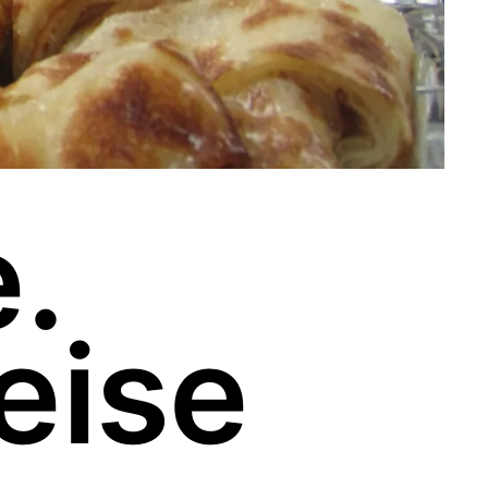
.
eise