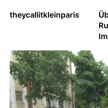
theycallitkleinparis
Üb
Ru
Im