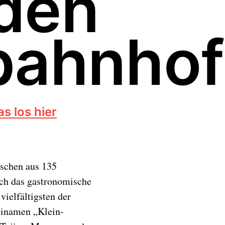
 den
ahnhof 
s los hier
nschen aus 135
uch das gastronomische
vielfältigsten der
einamen „Klein-