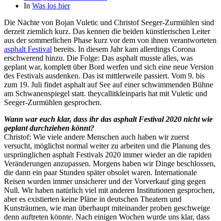
In
Was los hier
Die Nächte von Bojan Vuletic und Christof Seeger-Zurmühlen sind
derzeit ziemlich kurz. Das kennen die beiden künstlerischen Leiter
aus der sommerlichen Phase kurz vor dem von ihnen verantworteten
asphalt Festival
bereits. In diesem Jahr kam allerdings Corona
erschwerend hinzu. Die Folge: Das asphalt musste alles, was
geplant war, komplett über Bord werfen und sich eine neue Version
des Festivals ausdenken. Das ist mittlerweile passiert. Vom 9. bis
zum 19. Juli findet asphalt auf See auf einer schwimmenden Bühne
am Schwanenspiegel statt. theycallitkleinparis hat mit Vuletic und
Seeger-Zurmühlen gesprochen.
Wann war euch klar, dass ihr das asphalt Festival 2020 nicht wie
geplant durchziehen könnt?
Christof: Wie viele andere Menschen auch haben wir zuerst
versucht, möglichst normal weiter zu arbeiten und die Planung des
ursprünglichen asphalt Festivals 2020 immer wieder an die rapiden
Veränderungen anzupassen. Morgens haben wir Dinge beschlossen,
die dann ein paar Stunden später obsolet waren. Internationale
Reisen wurden immer unsicherer und der Vorverkauf ging gegen
Null. Wir haben natürlich viel mit anderen Institutionen gesprochen,
aber es existierten keine Pläne in deutschen Theatern und
Kunsträumen, wie man überhaupt miteinander proben geschweige
denn auftreten könnte. Nach einigen Wochen wurde uns klar, dass