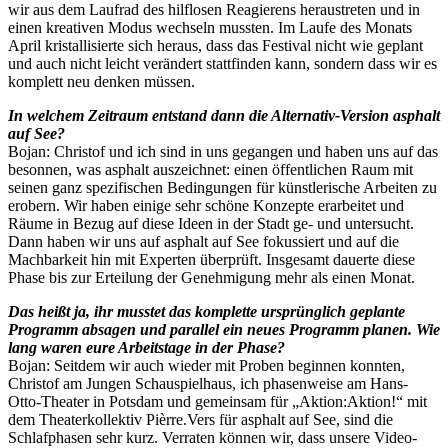
wir aus dem Laufrad des hilflosen Reagierens heraustreten und in
einen kreativen Modus wechseln mussten. Im Laufe des Monats
April kristallisierte sich heraus, dass das Festival nicht wie geplant
und auch nicht leicht verändert stattfinden kann, sondern dass wir es
komplett neu denken müssen.
In welchem Zeitraum entstand dann die Alternativ-Version asphalt
auf See?
Bojan: Christof und ich sind in uns gegangen und haben uns auf das
besonnen, was asphalt auszeichnet: einen öffentlichen Raum mit
seinen ganz spezifischen Bedingungen für künstlerische Arbeiten zu
erobern. Wir haben einige sehr schöne Konzepte erarbeitet und
Räume in Bezug auf diese Ideen in der Stadt ge- und untersucht.
Dann haben wir uns auf asphalt auf See fokussiert und auf die
Machbarkeit hin mit Experten überprüft. Insgesamt dauerte diese
Phase bis zur Erteilung der Genehmigung mehr als einen Monat.
Das heißt ja, ihr musstet das komplette ursprünglich geplante
Programm absagen und parallel ein neues Programm planen. Wie
lang waren eure Arbeitstage in der Phase?
Bojan: Seitdem wir auch wieder mit Proben beginnen konnten,
Christof am Jungen Schauspielhaus, ich phasenweise am Hans-
Otto-Theater in Potsdam und gemeinsam für „Aktion:Aktion!“ mit
dem Theaterkollektiv Pièrre.Vers für asphalt auf See, sind die
Schlafphasen sehr kurz. Verraten können wir, dass unsere Video-