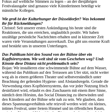
Fokus auf weibliche Stimmen zu legen – an der diesjährigen
Festivalausgabe sind genauso viele Künstlerinnen beteiligt wie
männliche Kollegen.
Wie groß ist der Kulturhunger der Düsseldorfer? Was bekommt
ihr für Rückmeldungen?
Christof: Seit unserer ersten Ankündigung bis heute sind die
Reaktionen, die uns erreichen, unglaublich positiv. Wir haben
unzählige persönliche Nachrichten erhalten und in kürzester Zeit
waren viele Veranstaltungen ausverkauft. Das gibt uns enorme Kraft
und bestärkt uns in unserem Unterfangen.
Das Publikum hört den Sound von der Bühne über ein
Kopfhörersystem. Wie weit sind sie vom Geschehen weg? Und:
Könnte diese Distanz nicht problematisch sein?
Bojan: Wir installieren eine schwimmende Bühne auf dem Wasser,
während das Publikum auf den Terrassen am Ufer sitzt, nicht weiter
weg als in einem größeren Theater und selbstverständlich unter
Beachtung der geltenden Hygiene- und Abstandsregeln. Gerade die
Verwendung eines Kopfhörersystems, das vor jeder Nutzung frisch
desinfiziert wird, erlaubt es den Zuschauern mit einem ihrer Sinne,
nämlich dem Hörsinn, das Social Distancing zu überwinden und
den Künstlern auf der Bühne sehr nah zu sein. Wir glauben, dass
dieses Spannungsverhältnis sehr reizvoll werden wird: ein kleines,
intimes Festival, unter freiem Himmel und im öffentlichen Raum,