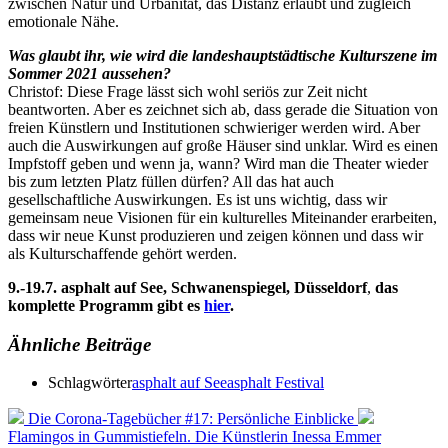
zwischen Natur und Urbanität, das Distanz erlaubt und zugleich
emotionale Nähe.
Was glaubt ihr, wie wird die landeshauptstädtische Kulturszene im
Sommer 2021 aussehen?
Christof: Diese Frage lässt sich wohl seriös zur Zeit nicht
beantworten. Aber es zeichnet sich ab, dass gerade die Situation von
freien Künstlern und Institutionen schwieriger werden wird. Aber
auch die Auswirkungen auf große Häuser sind unklar. Wird es einen
Impfstoff geben und wenn ja, wann? Wird man die Theater wieder
bis zum letzten Platz füllen dürfen? All das hat auch
gesellschaftliche Auswirkungen. Es ist uns wichtig, dass wir
gemeinsam neue Visionen für ein kulturelles Miteinander erarbeiten,
dass wir neue Kunst produzieren und zeigen können und dass wir
als Kulturschaffende gehört werden.
9.-19.7. asphalt auf See, Schwanenspiegel, Düsseldorf
,
das
komplette Programm gibt es
hier
.
Ähnliche Beiträge
Schlagwörter
asphalt auf See
asphalt Festival
Die Corona-Tagebücher #17: Persönliche Einblicke
Flamingos in Gummistiefeln. Die Künstlerin Inessa Emmer