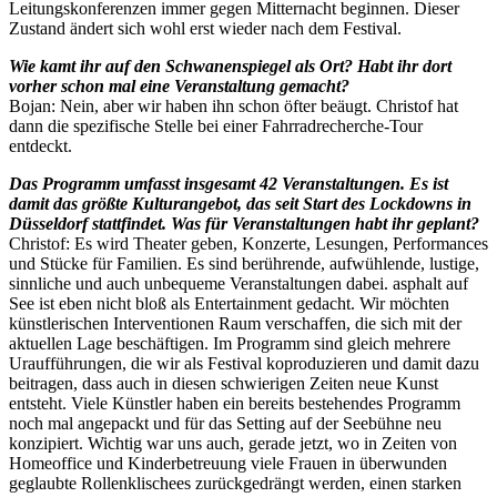
Leitungskonferenzen immer gegen Mitternacht beginnen. Dieser
Zustand ändert sich wohl erst wieder nach dem Festival.
Wie kamt ihr auf den Schwanenspiegel als Ort? Habt ihr dort
vorher schon mal eine Veranstaltung gemacht?
Bojan: Nein, aber wir haben ihn schon öfter beäugt. Christof hat
dann die spezifische Stelle bei einer Fahrradrecherche-Tour
entdeckt.
Das Programm umfasst insgesamt 42 Veranstaltungen. Es ist
damit das größte Kulturangebot, das seit Start des Lockdowns in
Düsseldorf stattfindet. Was für Veranstaltungen habt ihr geplant?
Christof: Es wird Theater geben, Konzerte, Lesungen, Performances
und Stücke für Familien. Es sind berührende, aufwühlende, lustige,
sinnliche und auch unbequeme Veranstaltungen dabei. asphalt auf
See ist eben nicht bloß als Entertainment gedacht. Wir möchten
künstlerischen Interventionen Raum verschaffen, die sich mit der
aktuellen Lage beschäftigen. Im Programm sind gleich mehrere
Uraufführungen, die wir als Festival koproduzieren und damit dazu
beitragen, dass auch in diesen schwierigen Zeiten neue Kunst
entsteht. Viele Künstler haben ein bereits bestehendes Programm
noch mal angepackt und für das Setting auf der Seebühne neu
konzipiert. Wichtig war uns auch, gerade jetzt, wo in Zeiten von
Homeoffice und Kinderbetreuung viele Frauen in überwunden
geglaubte Rollenklischees zurückgedrängt werden, einen starken