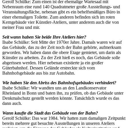
Gerolf Schülke: Zum einen ist der ehemalige Wartesaal mit
Nebenraum eine rund 140 Quadratmeter große Ausstellungs- und
Veranstaltungsfläche, nebenan gibt es ein behelfsmäßiges Büro in
einer ehemaligen Toilette. Zum anderen befinden sich im roten
Kerngebäude vier Künstler-Ateliers, unter anderem auch die von
meiner Frau und mir.
Seit wann haben Sie beide Ihre Ateliers hier?
Ilsabe Schülke: Seit Mitte der 1970er Jahre. Damals waren wir auf
das Gebäude, das zu der Zeit noch der Bahn gehörte, aufmerksam
geworden. Wir haben dann die obere Etage gemietet, um darin als
Künstler zu arbeiten. Zu der Zeit hieß es noch, das Gebäude solle
abgerissen werden. Hier nebenan existierte ja ein großer
Güterbahnhof. Dessen Gelände erstreckte sich vom
Bahnhofsgebäude aus bis zur Autobahn.
Wie haben Sie den Abriss des Bahnhofsgebäudes verhindert?
Ilsabe Schülke: Wir wandten uns an den Landkonservator
Rheinland in Bonn und baten ihn, zu prüfen, ob das Gebäude unter
Denkmalschutz gestellt werden könnte. Tatsächlich wurde es das
dann auch.
Wann kaufte die Stadt das Gebäude von der Bahn?
Gerolf Schülke: Das war 1984. Wir hatten zum damaligen Zeitpunkt
bereits mehrere gut besuchte Ausstellungen in unseren Ateliers