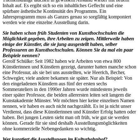
Inhalt auf. Es ergibt sich so ein inhaltliches Geflecht und eine
spürbare ästhetische Kontinuität des Programms. Ein
Jahresprogramm muss als Ganzes genau so sorgfältig komponiert
werden wie eine einzelne Ausstellung darin.
Sie haben schon früh Studenten von Kunsthochschulen die
Möglichkeit gegeben, ihre Arbeiten zu zeigen. Mittlerweile haben
einige der Künstler, die sie jung ausgestellt haben, selber
Professuren an Kunsthochschulen. Können Sie da mal ein paar
Beispiele nennen?
Gerolf Schülke: Seit 1982 haben wir Arbeiten von etwa 800
Künstlerinnen und Künstlern gezeigt, darunter hatten manche schon
eine Professur, als sie bei uns ausstellten, wie Heerich, Becher,
Schwegler, viele andere bekamen sie später. Nur als Beispiel: Von
den eingeladenen Künstlern aus fünf der ersten sechs
Sommerateliers in den 1990er Jahren wurde mindestens jeweils
einer später Professor, die beiden allerersten leiten seit langem die
Kunstakademie Münster. Wir möchten hier keine einzelnen Namen
nennen, wir haben es auch nicht nachgezählt. Es ist ja nicht unser
Verdienst, dass diese Künstlerinnen und Künstler Erfolg hatten oder
haben. Bei jungen Leuten sieht man oft früh, wie gut sie werden
können. Gerade für sie sind deshalb Ausstellungsmöglichkeiten
ohne kommerzielle Nebengedanken so wichtig.
Wer kuratiert die Ausstellungen im Kulturbahnhof?