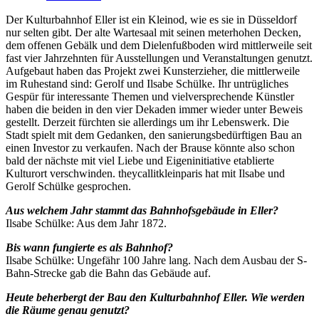
Der Kulturbahnhof Eller ist ein Kleinod, wie es sie in Düsseldorf
nur selten gibt. Der alte Wartesaal mit seinen meterhohen Decken,
dem offenen Gebälk und dem Dielenfußboden wird mittlerweile seit
fast vier Jahrzehnten für Ausstellungen und Veranstaltungen genutzt.
Aufgebaut haben das Projekt zwei Kunsterzieher, die mittlerweile
im Ruhestand sind: Gerolf und Ilsabe Schülke. Ihr untrügliches
Gespür für interessante Themen und vielversprechende Künstler
haben die beiden in den vier Dekaden immer wieder unter Beweis
gestellt. Derzeit fürchten sie allerdings um ihr Lebenswerk. Die
Stadt spielt mit dem Gedanken, den sanierungsbedürftigen Bau an
einen Investor zu verkaufen. Nach der Brause könnte also schon
bald der nächste mit viel Liebe und Eigeninitiative etablierte
Kulturort verschwinden. theycallitkleinparis hat mit Ilsabe und
Gerolf Schülke gesprochen.
Aus welchem Jahr stammt das Bahnhofsgebäude in Eller?
Ilsabe Schülke: Aus dem Jahr 1872.
Bis wann fungierte es als Bahnhof?
Ilsabe Schülke: Ungefähr 100 Jahre lang. Nach dem Ausbau der S-
Bahn-Strecke gab die Bahn das Gebäude auf.
Heute beherbergt der Bau den Kulturbahnhof Eller. Wie werden
die Räume genau genutzt?