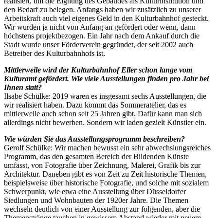
realisiert, um die Eignung des Gebäudes als Kulturinstitution und
den Bedarf zu belegen. Anfangs haben wir zusätzlich zu unserer
Arbeitskraft auch viel eigenes Geld in den Kulturbahnhof gesteckt.
Wir wurden ja nicht von Anfang an gefördert oder wenn, dann
höchstens projektbezogen. Ein Jahr nach dem Ankauf durch die
Stadt wurde unser Förderverein gegründet, der seit 2002 auch
Betreiber des Kulturbahnhofs ist.
Mittlerweile wird der Kulturbahnhof Eller schon lange vom
Kulturamt gefördert. Wie viele Ausstellungen finden pro Jahr bei
Ihnen statt?
Ilsabe Schülke: 2019 waren es insgesamt sechs Ausstellungen, die
wir realisiert haben. Dazu kommt das Sommeratelier, das es
mittlerweile auch schon seit 25 Jahren gibt. Dafür kann man sich
allerdings nicht bewerben. Sondern wir laden gezielt Künstler ein.
Wie würden Sie das Ausstellungsprogramm beschreiben?
Gerolf Schülke: Wir machen bewusst ein sehr abwechslungsreiches
Programm, das den gesamten Bereich der Bildenden Künste
umfasst, von Fotografie über Zeichnung, Malerei, Grafik bis zur
Architektur. Daneben gibt es von Zeit zu Zeit historische Themen,
beispielsweise über historische Fotografie, und solche mit sozialem
Schwerpunkt, wie etwa eine Ausstellung über Düsseldorfer
Siedlungen und Wohnbauten der 1920er Jahre. Die Themen
wechseln deutlich von einer Ausstellung zur folgenden, aber die
Themenstränge tauchen in gewissem Abstand wieder mit neuem