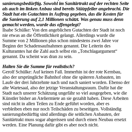
sanierungsbedürftig. Sowohl im Sanitärtrakt auf der rechten Seite
als auch im linken Anbau sind bereits Stützpfeiler angebracht. Die
Stadt hat ein Gutachten in Auftrag gegeben, das die Kosten für
die Sanierung auf 2,1 Millionen schätzt. Was genau muss denn
gemacht werden, wurde das offengelegt?
Ilsabe Schülke: Von den angeblichen Gutachten der Stadt ist noch
nie etwas an die Öffentlichkeit gelangt. Allerdings wurde die
Summe von 2 Millionen plus schon mindestens zwei Jahre vor
Beginn der Schadensaufnahmen genannt. Die Leiterin des
Kulturamtes hat die Zahl auch selbst ein „Totschlagargument“
genannt. Da scheint was dran zu sein.
Halten Sie die Summe für realistisch?
Gerolf Schülke: Auf keinen Fall. Immerhin ist der rote Kernbau,
also der ursprüngliche Bahnhof ohne die späteren Anbauten, im
Laufe der drei Jahrzehnte nach und nach saniert worden. Ebenso der
alte Wartesaal, also der jetzige Veranstaltungsraum. Dafür hat die
Stadt nach unserer Schätzung ungefähr so viel ausgegeben, wie die
Künstler bisher an Ateliermiete an sie gezahlt haben. Diese Arbeiten
sind nicht in allen Teilen zu Ende geführt worden, aber es
verbleiben eben nur noch Teilschäden zu beseitigen. Vollständig
sanierungsbedürftig sind allerdings die seitlichen Anbauten, der
Sanitärtrakt muss sogar abgerissen und durch einen Neubau ersetzt
werden. Eine Planung dafür gibt es aber noch nicht.