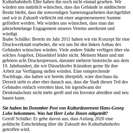
Kulturbahnhofs Eller haben ihn noch nicht einmal gesehen. Wir
würden uns natürlich wünschen, dass das Gebäude in städtischem
Besitz bleibt, dass die notwendigen Sanierungsarbeiten durchgeführt
und wir in Zukunft vielleicht mit einer angemesseneren Summe
gefördert werden. Wir würden uns wünschen, dass man das
jahrzehntelange Engagement unseres Vereins anerkennt und
würdigt.
Ilsabe Schülke: Bereits im Jahr 2011 haben wir ein Konzept für eine
Druckwerkstatt erarbeitet, die wir uns für den linken Anbau des
Gebäudes wünschen würden. Viele andere Städte verfügen über ein
solches Angebot, Düsseldorf leider nicht. Meinem Mann und mir
gehören acht Druckerpressen, darunter mehrere historische aus dem
19. Jahrhundert, die wir Düsseldorfer Künstlern gerne für ihre
Arbeit zur Verfügung stellen würden. Eine entsprechende
Nachfrage, das haben wir bereits überprüft, wäre durchaus da.
Derzeit sieht es aber eher danach aus, dass die Stadt diesen Teil des
Gebäudes einfach verrotten lässt, bis irgendwann der
Denkmalschutz nicht mehr greift und ein Investor abreißen und neu
bauen kann.
Sie haben im Dezember Post von Kulturdezernent Hans-Georg
Lohe bekommen. Was hat Herr Lohe Ihnen mitgeteilt?
Gerolf Schülke: Er gehe davon aus, dass Anfang 2020 eine
politische Entscheidung über die Zukunft des Kulturbahnhofes
getroffen wird.