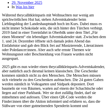
Beitragsdatum
29. November 2025
In
Was los hier
Während theycallitkleinparis mit Weihnachten nur wenig am
sprichwörtlichen Hut hat, stehen Adventskalender beim
Lieblingsblog der Landeshauptstadt hoch im Kurs. Dabei muss es
nicht immer Schokolade sein, die sich hinter den Türchen verbirgt.
2019 fand in einer Toreinfahrt in Oberbilk unter dem Titel „Für
einen Moment“ ein lebendiger Adventskalender statt. Zwischen dem
1. und 24. Dezember öffnete sich damals jeden Abend das
Einfahrtstor und gab den Blick frei auf Musizierende, Literat:innen
oder Poledancer:innen. Aber auch sehr ernste Themen wie
Wohnungsnot oder Beschneidung von Frauen wurden nicht
ausgespart.
2025 gibt es nun wieder einen theycallitkleinparis-Adventskalender,
aber natürlich auch diesmal keinen klassischen. Die Geschenke
kommen nämlich nicht zu den Menschen. Die Menschen müssen
sich vielmehr zu den Geschenken aufmachen. Die 24 guten Gaben
werden nämlich in Volksgarten und Südpark deponiert. Dort
baumeln sie von Bäumen, warten auf einem der Schachtische oder
liegen auf einer Parkbank. Wer sie dort zufällig findet, darf sie
mitnehmen und aufessen. Über einen QR-Code werden die
Finder:innen über die Aktion informiert und erfahren so, dass die
Süßware von einer gutmeinenden Spenderin kommt und