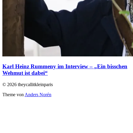
Karl Heinz Rummeny im Interview – „Ein bisschen
Wehmut ist dabei“
© 2026 theycallitkleinparis
Theme von
Anders Norén