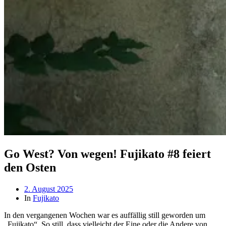
Go West? Von wegen! Fujikato #8 feiert
den Osten
Beitragsdatum
2. August 2025
In
Fujikato
In den vergangenen Wochen war es auffällig still geworden um
„Fujikato“. So still, dass vielleicht der Eine oder die Andere von