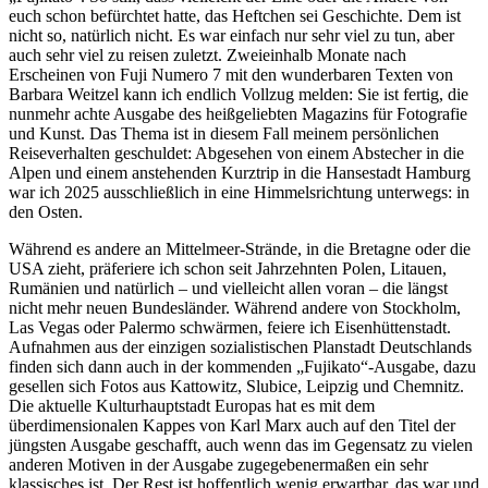
euch schon befürchtet hatte, das Heftchen sei Geschichte. Dem ist
nicht so, natürlich nicht. Es war einfach nur sehr viel zu tun, aber
auch sehr viel zu reisen zuletzt. Zweieinhalb Monate nach
Erscheinen von Fuji Numero 7 mit den wunderbaren Texten von
Barbara Weitzel kann ich endlich Vollzug melden: Sie ist fertig, die
nunmehr achte Ausgabe des heißgeliebten Magazins für Fotografie
und Kunst. Das Thema ist in diesem Fall meinem persönlichen
Reiseverhalten geschuldet: Abgesehen von einem Abstecher in die
Alpen und einem anstehenden Kurztrip in die Hansestadt Hamburg
war ich 2025 ausschließlich in eine Himmelsrichtung unterwegs: in
den Osten.
Während es andere an Mittelmeer-Strände, in die Bretagne oder die
USA zieht, präferiere ich schon seit Jahrzehnten Polen, Litauen,
Rumänien und natürlich – und vielleicht allen voran – die längst
nicht mehr neuen Bundesländer. Während andere von Stockholm,
Las Vegas oder Palermo schwärmen, feiere ich Eisenhüttenstadt.
Aufnahmen aus der einzigen sozialistischen Planstadt Deutschlands
finden sich dann auch in der kommenden „Fujikato“-Ausgabe, dazu
gesellen sich Fotos aus Kattowitz, Slubice, Leipzig und Chemnitz.
Die aktuelle Kulturhauptstadt Europas hat es mit dem
überdimensionalen Kappes von Karl Marx auch auf den Titel der
jüngsten Ausgabe geschafft, auch wenn das im Gegensatz zu vielen
anderen Motiven in der Ausgabe zugegebenermaßen ein sehr
klassisches ist. Der Rest ist hoffentlich wenig erwartbar, das war und