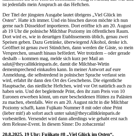
ist jedenfalls mein Anspruch an das Heftchen.
Der Titel der jüngsten Ausgabe lautet übrigens „Viel Glück im
Osten“. Hatte ich immer. Und ein bisschen davon möchte ich nun
gerne nach Düsseldorf importieren. Dort eröffne ich am 20. August
ab 19 Uhr die polnische Milchbar Poziomy im öffentlichen Raum.
Dort wird es, wie in derartigen Etablissements üblich, genau zwei
Speisen geben. Dazu Getränke, überwiegend Alkohol, denke ich.
Geöffnet ist genau zwei Stündchen, dann werden die Gäste, so mein
Versprechen, unsanft hinaus befördert. Wer trotzdem – oder gerade
deshalb – kommen mag, melde sich kurz per Mail an
salut@theycallitkleinparis.de, damit die Milchbar-Wirtin
dementsprechend einkaufen kann. In meiner Antwort auf eure
Anmeldung, die selbstredend in polnischer Sprache verfasst sein
wird, erfahrt ihr dann den Ort des Geschehens. Die eigentliche
Hauptsache, das niedliche Heftchen, wird vor Ort natürlich auch zu
haben sein. Und der begleitende Print, den ihr zum Preis von 10
Euronen erwerben könnt, um eure bescheidenen Hütten zu Palästen
zu machen, ebenfalls. Wer es am 20. August nicht in die Milchbar
Poziomy schafft, kann Fujikato Nummer 8 mit oder ohne Print
(lieber mit!) ab sofort auch unter salut@theycallitkleinparis.de
vorbestellen. Versendet wird dann allerdings wie gehabt erst nach
dem Release-Event. In diesem Sinne: Do zobaczenia!
20.8.2025, 19 Uhr: Fujikato #8 „Viel Glück im Osten“,