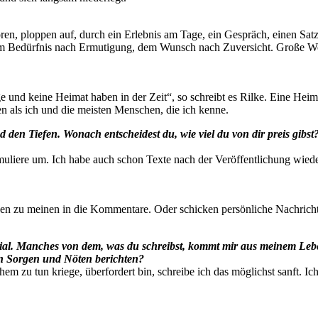
boren, ploppen auf, durch ein Erlebnis am Tage, ein Gespräch, einen Sa
 Bedürfnis nach Ermutigung, dem Wunsch nach Zuversicht. Große Wort
nd keine Heimat haben in der Zeit“, so schreibt es Rilke. Eine Heima
en als ich und die meisten Menschen, die ich kenne.
den Tiefen. Wonach entscheidest du, wie viel du von dir preis gibs
rmuliere um. Ich habe auch schon Texte nach der Veröffentlichung wieder
ken zu meinen in die Kommentare. Oder schicken persönliche Nachricht
otential. Manches von dem, was du schreibst, kommt mir aus meinem L
en Sorgen und Nöten berichten?
m zu tun kriege, überfordert bin, schreibe ich das möglichst sanft. Ich b