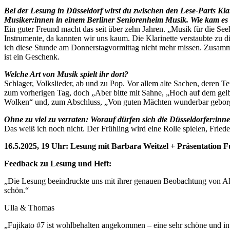
Bei der Lesung in Düsseldorf wirst du zwischen den Lese-Parts Klar
Musiker:innen in einem Berliner Seniorenheim Musik. Wie kam es
Ein guter Freund macht das seit über zehn Jahren. „Musik für die Seel
Instrumente, da kannten wir uns kaum. Die Klarinette verstaubte zu d
ich diese Stunde am Donnerstagvormittag nicht mehr missen. Zusamm
ist ein Geschenk.
Welche Art von Musik spielt ihr dort?
Schlager, Volkslieder, ab und zu Pop. Vor allem alte Sachen, deren
zum vorherigen Tag, doch „Aber bitte mit Sahne, „Hoch auf dem gelb
Wolken“ und, zum Abschluss, „Von guten Mächten wunderbar gebor
Ohne zu viel zu verraten: Worauf dürfen sich die Düsseldorfer:inn
Das weiß ich noch nicht. Der Frühling wird eine Rolle spielen, Frie
16.5.2025, 19 Uhr: Lesung mit Barbara Weitzel + Präsentation Fuj
Feedback zu Lesung und Heft:
„Die Lesung beeindruckte uns mit ihrer genauen Beobachtung von Al
schön.“
Ulla & Thomas
„Fujikato #7 ist wohlbehalten angekommen – eine sehr schöne und int