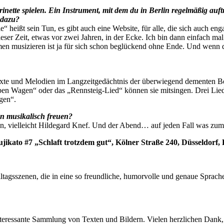
inette spielen. Ein Instrument, mit dem du in Berlin regelmäßig auft
 dazu?
e“ heißt sein Tun, es gibt auch eine Website, für alle, die sich auch e
ieser Zeit, etwas vor zwei Jahren, in der Ecke. Ich bin dann einfach 
en musizieren ist ja für sich schon beglückend ohne Ende. Und wenn
 Texte und Melodien im Langzeitgedächtnis der überwiegend dementen 
en Wagen“ oder das „Rennsteig-Lied“ können sie mitsingen. Drei Lied
gen“.
en musikalisch freuen?
den, vielleicht Hildegard Knef. Und der Abend… auf jeden Fall was zum
ikato #7 „Schlaft trotzdem gut“, Kölner Straße 240, Düsseldorf, Ei
ltagsszenen, die in eine so freundliche, humorvolle und genaue Spra
eressante Sammlung von Texten und Bildern. Vielen herzlichen Dank, d