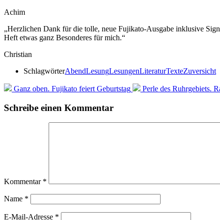
Achim
„Herzlichen Dank für die tolle, neue Fujikato-Ausgabe inklusive Sign
Heft etwas ganz Besonderes für mich.“
Christian
Schlagwörter
Abend
Lesung
Lesungen
Literatur
Texte
Zuversicht
Ganz oben. Fujikato feiert Geburtstag
Perle des Ruhrgebiets. 
Schreibe einen Kommentar
Kommentar
*
Name
*
E-Mail-Adresse
*