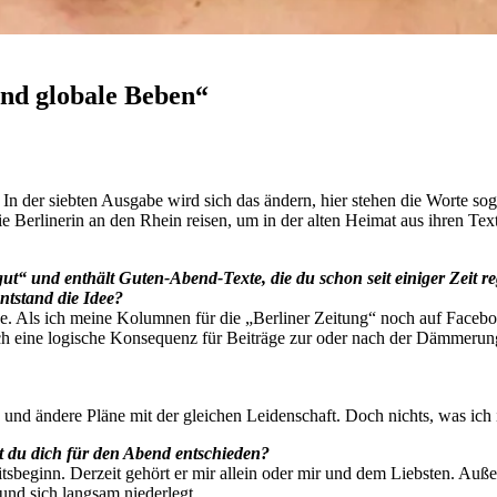
und globale Beben“
n der siebten Ausgabe wird sich das ändern, hier stehen die Worte soga
e Berlinerin an den Rhein reisen, um in der alten Heimat aus ihren Texte
 gut“ und enthält Guten-Abend-Texte, die du schon seit einiger Zeit
tstand die Idee?
be. Als ich meine Kolumnen für die „Berliner Zeitung“ noch auf Faceb
ch eine logische Konsequenz für Beiträge zur oder nach der Dämmeru
e und ändere Pläne mit der gleichen Leidenschaft. Doch nichts, was ich
 du dich für den Abend entschieden?
tsbeginn. Derzeit gehört er mir allein oder mir und dem Liebsten. Au
und sich langsam niederlegt.