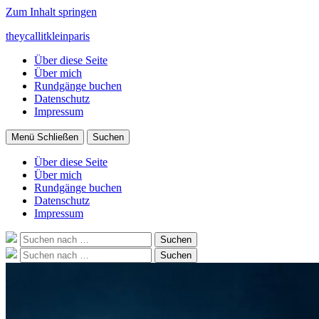
Zum Inhalt springen
theycallitkleinparis
Über diese Seite
Über mich
Rundgänge buchen
Datenschutz
Impressum
Menü
Schließen
Suchen
Über diese Seite
Über mich
Rundgänge buchen
Datenschutz
Impressum
Suche
Suchen
nach:
Suche
Suchen
nach: