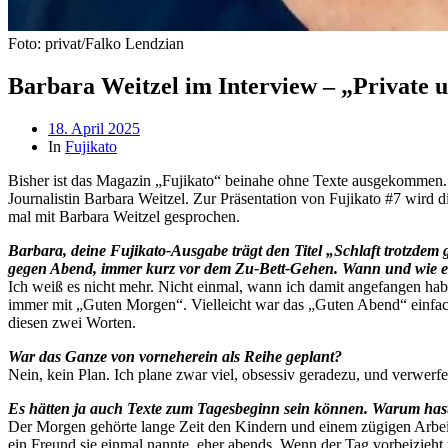
Foto: privat/Falko Lendzian
Barbara Weitzel im Interview – „Private 
Beitragsdatum
18. April 2025
In
Fujikato
Bisher ist das Magazin „Fujikato“ beinahe ohne Texte ausgekommen. I
Journalistin Barbara Weitzel. Zur Präsentation von Fujikato #7 wird di
mal mit Barbara Weitzel gesprochen.
Barbara, deine Fujikato-Ausgabe trägt den Titel „Schlaft trotzdem
gegen Abend, immer kurz vor dem Zu-Bett-Gehen. Wann und wie en
Ich weiß es nicht mehr. Nicht einmal, wann ich damit angefangen ha
immer mit „Guten Morgen“. Vielleicht war das „Guten Abend“ einfa
diesen zwei Worten.
War das Ganze von vorneherein als Reihe geplant?
Nein, kein Plan. Ich plane zwar viel, obsessiv geradezu, und verwerf
Es hätten ja auch Texte zum Tagesbeginn sein können. Warum hast
Der Morgen gehörte lange Zeit den Kindern und einem zügigen Arbei
ein Freund sie einmal nannte, eher abends. Wenn der Tag vorbeizieht 