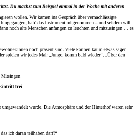
rittst. Du machst zum Beispiel einmal in der Woche mit anderen
ngagieren wollen. Wir kamen ins Gespräch über vernachlässigte
mal hingegangen, hab’ das Instrument mitgenommen – und seitdem will
 dann noch alte Menschen anfangen zu leuchten und mitzusingen … es
Bewohner:innen noch präsent sind. Viele können kaum etwas sagen
er spielen wir jedes Mal: „Junge, komm bald wieder“, „Über den
 Mitsingen.
ntritt frei
che umgewandelt wurde. Die Atmosphäre und der Hinterhof waren sehr
as ich daran teilhaben darf!“