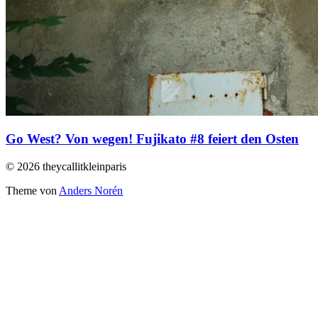
Go West? Von wegen! Fujikato #8 feiert den Osten
© 2026 theycallitkleinparis
Theme von
Anders Norén