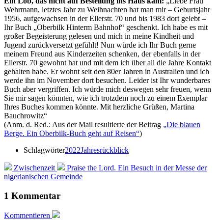
Ein Lob, das nicht auf Bestellung ins Haus kam:
„Liebe Frau
Wehrmann, letztes Jahr zu Weihnachten hat man mir – Geburtsjahr
1956, aufgewachsen in der Ellerstr. 70 und bis 1983 dort gelebt –
Ihr Buch „Oberbilk Hinterm Bahnhof“ geschenkt. Ich habe es mit
großer Begeisterung gelesen und mich in meine Kindheit und
Jugend zurückversetzt gefühlt! Nun würde ich Ihr Buch gerne
meinem Freund aus Kinderzeiten schenken, der ebenfalls in der
Ellerstr. 70 gewohnt hat und mit dem ich über all die Jahre Kontakt
gehalten habe. Er wohnt seit den 80er Jahren in Australien und ich
werde ihn im November dort besuchen. Leider ist Ihr wunderbares
Buch aber vergriffen. Ich würde mich deswegen sehr freuen, wenn
Sie mir sagen könnten, wie ich trotzdem noch zu einem Exemplar
Ihres Buches kommen könnte. Mit herzliche Grüßen, Martina
Bauchrowitz“
(Anm. d. Red.: Aus der Mail resultierte der Beitrag
„Die blauen
Berge. Ein Oberbilk-Buch geht auf Reisen“
)
Schlagwörter
2022
Jahresrückblick
Zwischenzeit
Praise the Lord. Ein Besuch in der Messe der
nigerianischen Gemeinde
1 Kommentar
Kommentieren