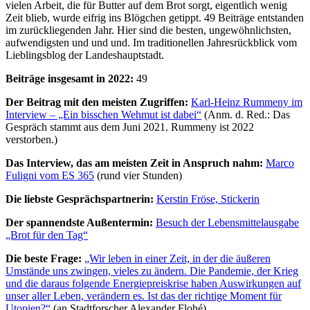
vielen Arbeit, die für Butter auf dem Brot sorgt, eigentlich wenig
Zeit blieb, wurde eifrig ins Blögchen getippt. 49 Beiträge entstanden
im zurückliegenden Jahr. Hier sind die besten, ungewöhnlichsten,
aufwendigsten und und und. Im traditionellen Jahresrückblick vom
Lieblingsblog der Landeshauptstadt.
Beiträge insgesamt in 2022:
49
Der Beitrag mit den meisten Zugriffen:
Karl-Heinz Rummeny im
Interview – „Ein bisschen Wehmut ist dabei“
(Anm. d. Red.: Das
Gespräch stammt aus dem Juni 2021. Rummeny ist 2022
verstorben.)
Das Interview, das am meisten Zeit in Anspruch nahm:
Marco
Fuligni vom ES 365
(rund vier Stunden)
Die liebste Gesprächspartnerin:
Kerstin Fröse, Stickerin
Der spannendste Außentermin:
Besuch der Lebensmittelausgabe
„Brot für den Tag“
Die beste Frage:
„Wir leben in einer Zeit, in der die äußeren
Umstände uns zwingen, vieles zu ändern. Die Pandemie, der Krieg
und die daraus folgende Energiepreiskrise haben Auswirkungen auf
unser aller Leben, verändern es. Ist das der richtige Moment für
Utopien?“
(an Stadtforscher Alexander Flohé)