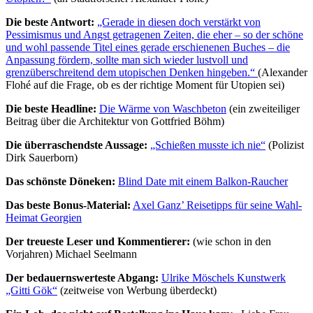
Die beste Antwort:
„Gerade in diesen doch verstärkt von
Pessimismus und Angst getragenen Zeiten, die eher – so der schöne
und wohl passende Titel eines gerade erschienenen Buches – die
Anpassung fördern, sollte man sich wieder lustvoll und
grenzüberschreitend dem utopischen Denken hingeben.“
(Alexander
Flohé auf die Frage, ob es der richtige Moment für Utopien sei)
Die beste Headline:
Die Wärme von Waschbeton
(ein zweiteiliger
Beitrag über die Architektur von Gottfried Böhm)
Die überraschendste Aussage:
„Schießen musste ich nie“
(Polizist
Dirk Sauerborn)
Das schönste Döneken:
Blind Date mit einem Balkon-Raucher
Das beste Bonus-Material:
Axel Ganz’ Reisetipps für seine Wahl-
Heimat Georgien
Der treueste Leser und Kommentierer:
(wie schon in den
Vorjahren) Michael Seelmann
Der bedauernswerteste Abgang:
Ulrike Möschels Kunstwerk
„Gitti Gök“
(zeitweise von Werbung überdeckt)