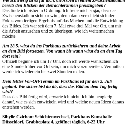
Wie schwierig ist es für dich, die Arbeit in einem Zwischenstadium
bereits den Blicken der Betrachter:innen preiszugeben?
Das finde ich bisher in Ordnung. Ich freue mich sogar, dass das
Zwischenstadium sichtbar wird, denn dann verschiebt sich der
Fokus vom fertigen Ergebnis auf das Machen und die Entwicklung
des Bildes. Ich war seit dem 7. Mai etwa drei Mal vor Ort, um mir
die Arbeit anzusehen und zu überlegen, wie ich weitermachen
möchte.
Am 28.5. wirst du ins Parkhaus zurückkehren und deine Arbeit
an dem Bild fortsetzen. Von wann bis wann wirst du an dem Tag
dort sein?
Offiziell beginne ich um 17 Uhr, doch ich werde wahrscheinlich
eine Stunde früher vor Ort sein, um mich vorzubereiten. Vermutlich
werde ich wieder ein bis zwei Stunden malen.
Dein letzter Vor-Ort-Termin im Parkhaus ist für den 2. Juli
geplant. Wie sicher bist du dir, dass das Bild an dem Tag fertig
wird?
Dass das Bild fertig wird, erwarte ich nicht. Ich bin neugierig
darauf, wie es sich entwickeln wird und welche neuen Ideen daraus
entstehen werden.
Sibylle Czichon: Schichtenwechsel, Parkhaus Kunsthalle
Düsseldorf, Grabbeplatz 4, geöffnet täglich, 6-22 Uhr