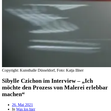
Copyright: Kunsthalle Düsseldorf, Foto: Katja Illner
Sibylle Czichon im Interview – „Ich
möchte den Prozess von Malerei erlebbar
machen“
Beitragsdatum
26. Mai 2021
In
Was los hier