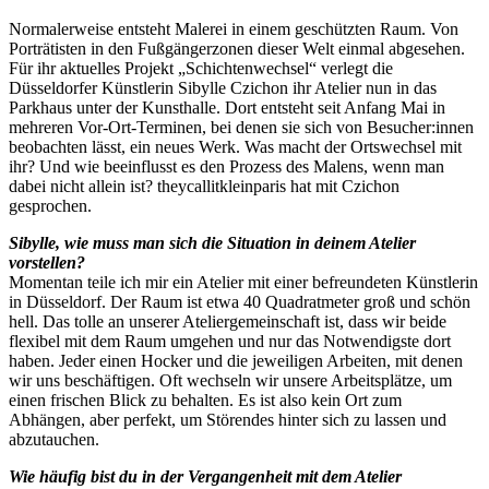
Normalerweise entsteht Malerei in einem geschützten Raum. Von
Porträtisten in den Fußgängerzonen dieser Welt einmal abgesehen.
Für ihr aktuelles Projekt „Schichtenwechsel“ verlegt die
Düsseldorfer Künstlerin Sibylle Czichon ihr Atelier nun in das
Parkhaus unter der Kunsthalle. Dort entsteht seit Anfang Mai in
mehreren Vor-Ort-Terminen, bei denen sie sich von Besucher:innen
beobachten lässt, ein neues Werk. Was macht der Ortswechsel mit
ihr? Und wie beeinflusst es den Prozess des Malens, wenn man
dabei nicht allein ist? theycallitkleinparis hat mit Czichon
gesprochen.
Sibylle, wie muss man sich die Situation in deinem Atelier
vorstellen?
Momentan teile ich mir ein Atelier mit einer befreundeten Künstlerin
in Düsseldorf. Der Raum ist etwa 40 Quadratmeter groß und schön
hell. Das tolle an unserer Ateliergemeinschaft ist, dass wir beide
flexibel mit dem Raum umgehen und nur das Notwendigste dort
haben. Jeder einen Hocker und die jeweiligen Arbeiten, mit denen
wir uns beschäftigen. Oft wechseln wir unsere Arbeitsplätze, um
einen frischen Blick zu behalten. Es ist also kein Ort zum
Abhängen, aber perfekt, um Störendes hinter sich zu lassen und
abzutauchen.
Wie häufig bist du in der Vergangenheit mit dem Atelier