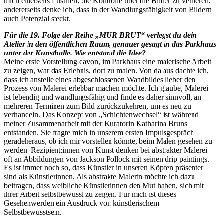
mich einerseits frustriert, die Kontrolle über die Bilder zu verlieren,
andererseits denke ich, dass in der Wandlungsfähigkeit von Bildern
auch Potenzial steckt.
Für die 19. Folge der Reihe „MUR BRUT“ verlegst du dein
Atelier in den öffentlichen Raum, genauer gesagt in das Parkhaus
unter der Kunsthalle. Wie entstand die Idee?
Meine erste Vorstellung davon, im Parkhaus eine malerische Arbeit
zu zeigen, war das Erlebnis, dort zu malen. Von da aus dachte ich,
dass ich anstelle eines abgeschlossenen Wandbildes lieber den
Prozess von Malerei erlebbar machen möchte. Ich glaube, Malerei
ist lebendig und wandlungsfähig und finde es daher sinnvoll, an
mehreren Terminen zum Bild zurückzukehren, um es neu zu
verhandeln. Das Konzept von „Schichtenwechsel“ ist während
meiner Zusammenarbeit mit der Kuratorin Katharina Bruns
entstanden. Sie fragte mich in unserem ersten Impulsgespräch
geradeheraus, ob ich mir vorstellen könnte, beim Malen gesehen zu
werden. Rezipient:innen von Kunst denken bei abstrakter Malerei
oft an Abbildungen von Jackson Pollock mit seinen drip paintings.
Es ist immer noch so, dass Künstler in unseren Köpfen präsenter
sind als Künstlerinnen. Als abstrakte Malerin möchte ich dazu
beitragen, dass weibliche Künstlerinnen den Mut haben, sich mit
ihrer Arbeit selbstbewusst zu zeigen. Für mich ist dieses
Gesehenwerden ein Ausdruck von künstlerischem
Selbstbewusstsein.