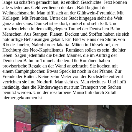
lange zu schaffen gemacht hat, ist endlich Geschichte. Jetzt können
alle wieder ans Geld verdienen denken. Bald beginnt der
Weihnachtsmarkt. Man trifft sich an der Glühwein-Pyramide. Mit
Kollegen. Mit Freunden. Unter der Stadt hingegen sieht die Welt
ganz anders aus. Dunkel ist es dort, dunkel und sehr kalt. Und
trotzdem leben in dem stillgelegten Tunnel der Deutschen Bahn
Menschen. Aus Stangen, Planen, Decken und Stoffen haben sie sich
notdürftige Behausungen gebaut. Ein Bild wie aus den Slums von
Rio de Janeiro, Nairobi oder Jakarta. Mitten in Düsseldorf, der
Hochburg des Neo-Kapitalismus. Rumänen sollen es sein, die hier
leben. Sagen jedenfalls die beiden Männer, die im Auftrag der
Deutschen Bahn im Tunnel arbeiten. Die Rumänen haben
provisorische Regale an der Wand angebracht. Sie kochen mit
einem Campingkocher. Etwas Speck ist noch in der Pfanne. Zur
Freude der Ratten. Keine zehn Meter von der Kochstelle entfernt
verrichten sie ihre Notdurft. Man sieht es. Man riecht es. Und hofft
inständig, dass die Kinderwagen nur zum Transport von Sachen
benutzt werden. Und der rosafarbene Minischuh durch Zufall
hierher gekommen ist.