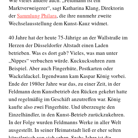
s
Wie vieles andere auch. „Feldmann ist ein
d
Marktverweigerer“, sagt Katharina Klang, Direktorin
a
der
Sammlung Philara
, die ihre nunmehr zweite
t
Wechselausstellung dem Kunst-Kauz widmet.
u
m
40 Jahre hat der heute 75-Jährige an der Wallstraße im
Herzen der Düsseldorfer Altstadt einen Laden
betrieben. Was es dort gab? Vieles, was man unter
„Nippes“ verbuchen würde. Kuckucksuhren zum
Beispiel. Aber auch Fingerhüte, Postkarten oder
Wackeldackel. Irgendwann kam Kaspar König vorbei.
Ende der 1980er Jahre war das, zu einer Zeit, in der
Feldmann dem Kunstbetrieb den Rücken gekehrt hatte
und regelmäßig im Geschäft anzutreffen war. König
kaufte also zwei Fingerhüte. Und überzeugte den
Einzelhändler, in den Kunst-Betrieb zurückzukehren.
In der Folge wurden Feldmanns Werke in aller Welt
ausgestellt. In seiner Heimatstadt ließ er eher selten
künstlerisch von sich sehen. Sechs Jahre ist die