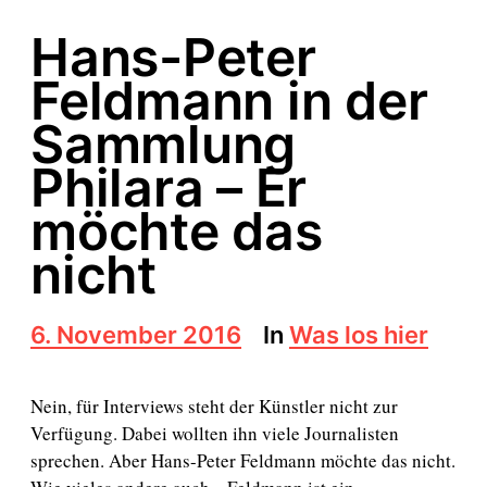
Hans-Peter
Feldmann in der
Sammlung
Philara – Er
möchte das
nicht
B
6. November 2016
In
Was los hier
e
i
t
Nein, für Interviews steht der Künstler nicht zur
r
Verfügung. Dabei wollten ihn viele Journalisten
a
sprechen. Aber Hans-Peter Feldmann möchte das nicht.
g