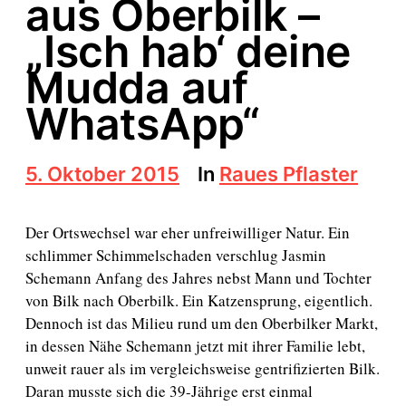
aus Oberbilk –
„Isch hab‘ deine
Mudda auf
WhatsApp“
B
5. Oktober 2015
In
Raues Pflaster
e
i
t
Der Ortswechsel war eher unfreiwilliger Natur. Ein
r
schlimmer Schimmelschaden verschlug Jasmin
a
Schemann Anfang des Jahres nebst Mann und Tochter
g
s
von Bilk nach Oberbilk. Ein Katzensprung, eigentlich.
d
Dennoch ist das Milieu rund um den Oberbilker Markt,
a
in dessen Nähe Schemann jetzt mit ihrer Familie lebt,
t
unweit rauer als im vergleichsweise gentrifizierten Bilk.
u
m
Daran musste sich die 39-Jährige erst einmal