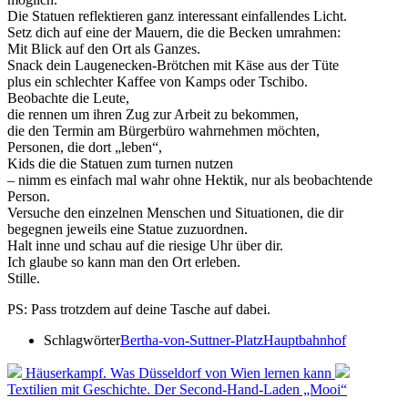
Die Statuen reflektieren ganz interessant einfallendes Licht.
Setz dich auf eine der Mauern, die die Becken umrahmen:
Mit Blick auf den Ort als Ganzes.
Snack dein Laugenecken-Brötchen mit Käse aus der Tüte
plus ein schlechter Kaffee von Kamps oder Tschibo.
Beobachte die Leute,
die rennen um ihren Zug zur Arbeit zu bekommen,
die den Termin am Bürgerbüro wahrnehmen möchten,
Personen, die dort „leben“,
Kids die die Statuen zum turnen nutzen
– nimm es einfach mal wahr ohne Hektik, nur als beobachtende
Person.
Versuche den einzelnen Menschen und Situationen, die dir
begegnen jeweils eine Statue zuzuordnen.
Halt inne und schau auf die riesige Uhr über dir.
Ich glaube so kann man den Ort erleben.
Stille.
PS: Pass trotzdem auf deine Tasche auf dabei.
Schlagwörter
Bertha-von-Suttner-Platz
Hauptbahnhof
Häuserkampf. Was Düsseldorf von Wien lernen kann
Textilien mit Geschichte. Der Second-Hand-Laden „Mooi“