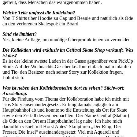
gefreut, dass Menschen das wahrgenommen haben.
Welche Teile umfasst die Kollektion?
Von T-Shirts über Hoodie zu Cap und Beanie und natürlich als Ode
an den verlorenen Skatespot: ein Board.
Sind sie limitiert?
Yes, kleine Auflage, um unnötige Überproduktionen zu vermeiden.
Die Kollektion wird exklusiv im Ceñtral Skate Shop verkauft. Was
ist das?
Es ist der kleine sweete Laden in der Gasse gegenüber vom PickUp
Store. Auf der Weihnachts-Geschenke-Tour einfach mal reinlaufen
und Tio, den Besitzer, nach seiner Story zur Kollektion fragen.
Lohnt sich.
Was ist neben den Kollektionsteilen dort zu sehen? Stichwort:
Ausstellung.
Für die Findung vom Thema der Kollaboration habe ich mich mit
Tios Story auseinandergesetzt: Er hing damals tagtäglich am
Hauptbahnhof ab und konnte so die Entstehung als Ort für Skate
sowie den Zerfall dessen beobachten. Der Name Ceñtral (Station)
als Ode an den Ort am Hauptbahnhof lag nahe. Ich habe mich
daraufhin visuell mit Horst Antes‘ Skulpturen „Der Ring, Der
Fresser, Die Insel“ auseinandergesetzt: Viel mit Aquarell und