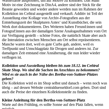
Wasserfarbe ausprobiert, um auf Motive zu kommen. Das Main
Motiv ist eine Zeichnung in DinA4, andere sind der Stick für die
Beanie geworden und wieder andere werden nun im Rahmen der
Kollektion im Ceñtral ausgestellt und verkauft. Additiv ist Teil der
Ausstellung eine Kollage von Archiv-Fotografien aus der
Entstehungszeit der Skulpturen Antes‘ und Kunstbücher, die sein
Werk dort dokumentieren. Des Weiteren haben Freund:innen und
Fotograf:innen aus der damaligen Szene Analogaufnahmen vom Ort
zur Verfügung gestellt – schöne Fotos, die natürlich Skate aber auch
die Interaktion zwischen Menschen am Ort selbst repräsentieren.
Manche waren dort, weil es gute Curbs gab, andere, weil es
Treffpunkt und Umschlagplatz für Drogen und anderes ist. Zur
damaligen Zeit entstand eine Annäherung, die nun leider wieder
verflogen ist.
Kollektion und Ausstellung bleiben bis zum 18.12. im Ceñtral
Skate Shop. Wo sind die Sachen im Anschluss zu bekommen?
Wird es sie auch in der Nähe des Bertha-von-Suttner-Platzes
geben?
Die Kollektion wird es im Shop selbst und danach – wenn noch was
übrig – auf dessen Website centralduesseldorf.com geben. Dort sind
auch die Preise der einzelnen Kollektionsteile zu finden.
Kleine Anleitung für den Bertha-von-Suttner-Platz
Warte auf den Frühling, es sollte Sonne auf den Platz fallen, wenn
möglich.