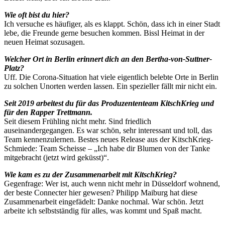
Wie oft bist du hier?
Ich versuche es häufiger, als es klappt. Schön, dass ich in einer Stadt
lebe, die Freunde gerne besuchen kommen. Bissl Heimat in der
neuen Heimat sozusagen.
Welcher Ort in Berlin erinnert dich an den Bertha-von-Suttner-
Platz?
Uff. Die Corona-Situation hat viele eigentlich belebte Orte in Berlin
zu solchen Unorten werden lassen. Ein spezieller fällt mir nicht ein.
Seit 2019 arbeitest du für das Produzententeam KitschKrieg und
für den Rapper Trettmann.
Seit diesem Frühling nicht mehr. Sind friedlich
auseinandergegangen. Es war schön, sehr interessant und toll, das
Team kennenzulernen. Bestes neues Release aus der KitschKrieg-
Schmiede: Team Scheisse – „Ich habe dir Blumen von der Tanke
mitgebracht (jetzt wird geküsst)“.
Wie kam es zu der Zusammenarbeit mit KitschKrieg?
Gegenfrage: Wer ist, auch wenn nicht mehr in Düsseldorf wohnend,
der beste Connecter hier gewesen? Philipp Maiburg hat diese
Zusammenarbeit eingefädelt: Danke nochmal. War schön. Jetzt
arbeite ich selbstständig für alles, was kommt und Spaß macht.