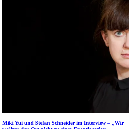
Miki Yui und Stefan Schneider im Interview – „Wir