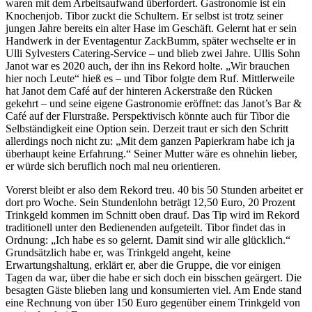
waren mit dem Arbeitsaufwand überfordert. Gastronomie ist ein
Knochenjob. Tibor zuckt die Schultern. Er selbst ist trotz seiner
jungen Jahre bereits ein alter Hase im Geschäft. Gelernt hat er sein
Handwerk in der Eventagentur ZackBumm, später wechselte er in
Ulli Sylvesters Catering-Service – und blieb zwei Jahre. Ullis Sohn
Janot war es 2020 auch, der ihn ins Rekord holte. „Wir brauchen
hier noch Leute“ hieß es – und Tibor folgte dem Ruf. Mittlerweile
hat Janot dem Café auf der hinteren Ackerstraße den Rücken
gekehrt – und seine eigene Gastronomie eröffnet: das Janot’s Bar &
Café auf der Flurstraße. Perspektivisch könnte auch für Tibor die
Selbständigkeit eine Option sein. Derzeit traut er sich den Schritt
allerdings noch nicht zu: „Mit dem ganzen Papierkram habe ich ja
überhaupt keine Erfahrung.“ Seiner Mutter wäre es ohnehin lieber,
er würde sich beruflich noch mal neu orientieren.
Vorerst bleibt er also dem Rekord treu. 40 bis 50 Stunden arbeitet er
dort pro Woche. Sein Stundenlohn beträgt 12,50 Euro, 20 Prozent
Trinkgeld kommen im Schnitt oben drauf. Das Tip wird im Rekord
traditionell unter den Bedienenden aufgeteilt. Tibor findet das in
Ordnung: „Ich habe es so gelernt. Damit sind wir alle glücklich.“
Grundsätzlich habe er, was Trinkgeld angeht, keine
Erwartungshaltung, erklärt er, aber die Gruppe, die vor einigen
Tagen da war, über die habe er sich doch ein bisschen geärgert. Die
besagten Gäste blieben lang und konsumierten viel. Am Ende stand
eine Rechnung von über 150 Euro gegenüber einem Trinkgeld von