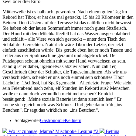
zwei oder drei Euro.
Mittlerweile ist es halb acht geworden. Nach einem guten Tag im
Rekord hat Tibor, er hat das mal getrackt, 15 bis 20 Kilometer in den
Beinen. Den Gästen auf der Terrasse ist das natürlich nicht bewusst.
Sie haben ob der lauen Sommerluft immer noch gutes Sitzfleisch.
Der Hund mit dem Milchkaffeefell hat das Wasser ausgeschlabbert
und schläft – alle Viere von sich gestreckt – unter dem Tisch den
Schlaf der Gerechten. Natürlich wäre Tibor der Letzte, der jetzt
einfach zuschließen würde. Bis gerade eben hat er noch Tassen und
Teller aus der Spülmaschine geräumt und abgetrocknet. Der
Putzlappen scheint ohnehin mit seiner Hand verwachsen zu sein,
ständig ist er dabei, irgendetwas abzuwischen. Nun zählt er,
Geschirrtuch über der Schulter, die Tageseinnahmen. Als wir uns
verabschieden, schenkt er uns noch einmal sein schönstes Tibor-
Lächeln: „Tschüssi, hat Spaß gemacht.“ Allerletzte Frage: Wie sieht
sein Feierabend nach zehn, elf Stunden im Rekord aus? Menschen
wolle er dann doch vermutlich nicht mehr sehen? Er nickt
bestätigend: „Meine soziale Batterie ist dann ziemlich leer.“ Er
koche sich gleich noch was Schönes. Und gehe dann früh „ins
Bettchen“. Er sagt das wirklich so, „ins Bettchen“.
Schlagwörter
Gastronomie
Kellnern
Wo ist zuhause, Mama? Mischpoke-Lesung #2
Bettina