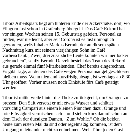
Alle
Fotos:
Markus
Luigs
Tibors Arbeitsplatz liegt am hinteren Ende der Ackerstraße, dort, wo
Flingern fast schon in Grafenberg übergeht. Das Café Rekord hat
vor einigen Wochen seinen 15. Geburtstag gefeiert. Personal zu
finden, war nie leicht, aber seit Corona ist es fast unmöglich
geworden, weiß Inhaber Markus Berndt, der an diesem späten
Nachmittag kurz mit seinem vierjährigen Sohn im Café
vorbeischaut. „Zwei, drei zusätzliche Leute könnten wir hier locker
gebrauchen“, seufzt Berndt. Derzeit besteht das Team des Rekord
aus gerade einmal fünf Mitarbeitenden, Chef bereits eingerechnet.
Es gibt Tage, an denen das Café wegen Personalmangel geschlossen
bleiben muss. Wenn niemand kurzfristig absagt, ist werktags ab 8:30
Uhr geöffnet. Vorher müssen noch Einkäufe fürs Café getätigt
werden.
Tibor ist mittlerweile hinter die Theke zurückgeeilt, um Orangen zu
pressen. Den Saft versetzt er mit etwas Wasser und schüttet
vorsichtig Campari aus einem kleinen Pinnchen dazu. Orange und
rote Flüssigkeit vermischen sich – und stehen kurz darauf schon auf
dem Tisch der durstigen Damen. „Zum Wohle.“ Ob die beiden
heute zum ersten Mal da sind oder regelmäßig kommen, ist dem
Umgang miteinander nicht zu entnehmen. Weil Tibor jeden Gast