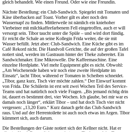
gleich behandelt. Wie einen Freund. Oder wie eine Freundin.
Nächste Bestellung: ein Club-Sandwich. Spiegelei mit Tomaten und
Käse überbacken auf Toast. Vorher gilt es aber noch den
Wassernapf zu finden. Mittlerweile ist nämlich ein kniehoher
Vierbeiner mit milchkaffeefarbenem Fell eingetroffen, auch er will
versorgt sein. Tibor taucht unter die Spüle – und wird dort fündig.
Er reicht die Schale an seine Kollegin Frida weiter, die sie mit
Wasser befüllt. Jetzt aber: Club-Sandwich. Eine Küche gibt es im
Café Rekord nicht. Die Handvoll Gerichte, die auf der großen Tafel
notiert sind, werden im Gastraum hinter der Theke zubereitet. Ein
Sandwichmaker. Eine Mikrowelle. Die Kaffeemaschine. Eine
einzelne Herdplatte. Viel mehr Equipment gibt es nicht. Obwohl:
„Am Wochenende haben wir noch eine zweite Herdplatte im
Einsatz“, lacht Tibor, während er Tomaten in Scheiben schneidet.
„Tibor, ganz kurz, Tisch vier möchte zahlen.“ Der Einwurf kommt
von Frida. Die Schülerin ist erst seit zwei Wochen Teil des Service-
Teams und hat natürlich noch viele Fragen. „Bis jemand richtig drin
ist, dauert es bestimmt drei, vier Wochen. Ich glaube, bei mir war es
damals noch länger“, erklärt Tibor – und hat doch Tisch vier nicht
vergessen: „13,20 Euro.“ Kurz danach geht das Club-Sandwich
raus. Und auf der Herrentoilette ist auch noch etwas im Argen. Tibor
kümmert sich, auch darum.
Die Bestellungen der Gäste notiert sich der Kellner nicht. Hat er