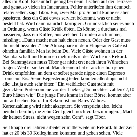
alles im Kopf. Erstaunlich genug bei neun Tischen auf der Terrasse
und genauso vielen im Innenraum. Fehler unterliefen ihm dennoch
relativ selten, sagt Tibor. Ein, zwei Mal pro Schicht könne es aber
passieren, dass ein Gast etwas serviert bekommt, was er nicht
bestellt hat. Wird dann natürlich korrigiert. Grundsätzlich sei es auch
in Ordnung, wenn Gäste Kritik übten. Es könne ja durchaus mal
passieren, dass ein Kaffee, aus welchen Gründen auch immer,
misslingt. „Dann macht man halt einen neuen. Oder der Gast muss
ihn nicht bezahlen.“ Die Atmosphäre in dem Flingeraner Café ist
ohnehin familiär. Man ist beim Du. Viele Gäste wohnen in der
Nachbarschaft und kommen mehrmals in der Woche ins Rekord.
Bei Stammgästen muss Tibor gar nicht erst nach ihren Wünschen
fragen. Weil er sie kennt. Manch einem hat er auch schon jenen
Drink empfohlen, an dem er selbst gerade nippt: einen Espresso
Tonic auf Eis. Seine Begeisterung teilen konnten allerdings nicht
alle: „Ist ja auch sehr bitter.“ Ein weiblicher Gast steht mit
gezücktem Portemonnaie vor der Theke. „Du möchtest zahlen? 7,10
Euro hätten wir.“ Die junge Frau kramt in ihrer Börse, kommt aber
nur auf sieben Euro. Im Rekord ist nur Bares Wahres.
Kartenzahlung wird nicht akzeptiert. Sie verspricht also, leicht
peinlich berührt, die zehn Cent gleich noch vorbeizubringen. „Mach
dir keinen Stress, nicht wegen zehn Cent“, sagt Tibor.
Seit knapp drei Jahren arbeitet er mittlerweile im Rekord. In der Zeit
hat er 20 bis 30 Kolleg:innen kommen und gehen sehen. Viele