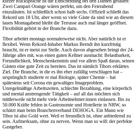
kurzer Rücksprache ist die Entscheidung bei den Damen gefallen:
Zwei Campari Orange wären perfekt, um den Feierabend
einzuläuten. Ist schließlich schon halb sechs. Offiziell schließt das
Rekord um 18 Uhr, aber wenn so viele Gäste da sind wie an diesem
lauen Montagabend bleibt die Terrasse auch mal länger geöffnet.
Flexibilität gehört in der Branche dazu.
Tibor arbeitet montags normalerweise nicht. Aber natürlich ist er
flexibel. Wenn Rekord-Inhaber Markus Berndt ihn kurzfristig
braucht, ist er meist zur Stelle. Auch davon abgesehen bringt der 24-
Jährige alles mit, was einen guten Kellner ausmacht: Belastbarkeit,
Freundlichkeit, Menschenkenntnis und vor allem Spaß daran, seinen
Gästen eine gute Zeit zu bereiten. Das ist nämlich Tibors erklärtes
Ziel. Die Branche, in die es ihn eher zufällig verschlagen hat –
ursprünglich studierte er mal Biologie, später Chemie – hat
spätestens seit Corona ein gewaltiges Imageproblem.
Unregelmäßige Arbeitszeiten, schlechte Bezahlung, eine körperlich
und mental anstrengende Tätigkeit – auf all das möchten sich
mittlerweile nicht mehr viele Arbeitnehmer:innen einlassen. Bis zu
50.000 Kräfte fehlen in Gastronomie und Hotellerie in NRW, so
schätzt man beim Branchenverband DEHOGA. Ein Mann wie
Tibor ist also Gold wert. Weil er freundlich ist, ohne anbiedernd zu
sein. Aufmerksam, ohne zu nerven. Wenn man so will: der perfekte
Gastgeber.