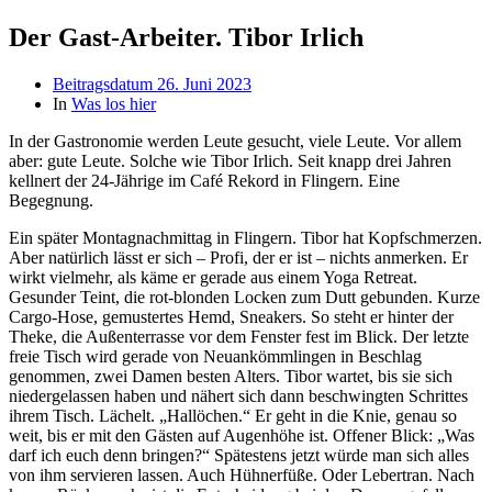
Der Gast-Arbeiter. Tibor Irlich
Beitragsdatum
26. Juni 2023
In
Was los hier
In der Gastronomie werden Leute gesucht, viele Leute. Vor allem
aber: gute Leute. Solche wie Tibor Irlich. Seit knapp drei Jahren
kellnert der 24-Jährige im Café Rekord in Flingern. Eine
Begegnung.
Ein später Montagnachmittag in Flingern. Tibor hat Kopfschmerzen.
Aber natürlich lässt er sich – Profi, der er ist – nichts anmerken. Er
wirkt vielmehr, als käme er gerade aus einem Yoga Retreat.
Gesunder Teint, die rot-blonden Locken zum Dutt gebunden. Kurze
Cargo-Hose, gemustertes Hemd, Sneakers. So steht er hinter der
Theke, die Außenterrasse vor dem Fenster fest im Blick. Der letzte
freie Tisch wird gerade von Neuankömmlingen in Beschlag
genommen, zwei Damen besten Alters. Tibor wartet, bis sie sich
niedergelassen haben und nähert sich dann beschwingten Schrittes
ihrem Tisch. Lächelt. „Hallöchen.“ Er geht in die Knie, genau so
weit, bis er mit den Gästen auf Augenhöhe ist. Offener Blick: „Was
darf ich euch denn bringen?“ Spätestens jetzt würde man sich alles
von ihm servieren lassen. Auch Hühnerfüße. Oder Lebertran. Nach