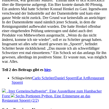
Handwerk, war gelernter Maurer.“ Einmal habe er sich schrecklich
über die Bierpreise aufgeregt. Ein Bier kostete damals 80 Pfennig.
Ein anderes Mal hatte Schröter Konrad Henkel zu Gast. Irgendwann
verschwand der Industrielle auf der Damentoilette und kam eine
ganze Weile nicht zurück. Der Grund war keinesfalls an anrüchiger:
In der Damentoilette stand nämlich jener Schrank, in dem die
Reinigungsmittel aufbewahrt wurden. Die hatte Henkel offenbar
einer eingehenden Prüfung unterzogen und dabei auch drei
Produkte von Mitbewerbern ausgemacht. „Wenn du das nicht
änderst, komme ich nie wieder“, soll er zu Schröter gesagt haben.
Insgesamt sei alles sehr skurril gewesen im „Spoerri“, befindet
Schröter heute rückblickend: „Das musste ich als schwerfälliger
Schweizer erst mal einsortieren.“ Ein Schock sei das anfangs für ihn
gewesen, allerdings im positiven Sinne. Er wusste nun, was möglich
war. Alles.
Teil 2 des Beitrags gibt es
hier
.
Schlagwörter
Carlo Schröter
Daniel Spoerri
Eat Art
Restaurant
Spoerri
„Irrer Gemeinschaftsgeist“. Eine Ausstellung zum Hambacher
Forst
Sechs Portionen Python. Eine Erinnerung an das
Restaurant Spoerri (2/2)