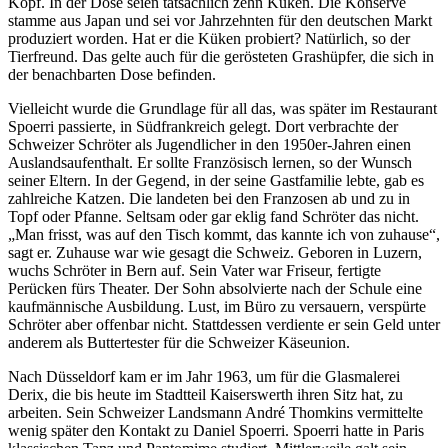
Kopf. In der Dose seien tatsächlich zehn Küken. Die Konserve
stamme aus Japan und sei vor Jahrzehnten für den deutschen Markt
produziert worden. Hat er die Küken probiert? Natürlich, so der
Tierfreund. Das gelte auch für die gerösteten Grashüpfer, die sich in
der benachbarten Dose befinden.
Vielleicht wurde die Grundlage für all das, was später im Restaurant
Spoerri passierte, in Südfrankreich gelegt. Dort verbrachte der
Schweizer Schröter als Jugendlicher in den 1950er-Jahren einen
Auslandsaufenthalt. Er sollte Französisch lernen, so der Wunsch
seiner Eltern. In der Gegend, in der seine Gastfamilie lebte, gab es
zahlreiche Katzen. Die landeten bei den Franzosen ab und zu in
Topf oder Pfanne. Seltsam oder gar eklig fand Schröter das nicht.
„Man frisst, was auf den Tisch kommt, das kannte ich von zuhause“,
sagt er. Zuhause war wie gesagt die Schweiz. Geboren in Luzern,
wuchs Schröter in Bern auf. Sein Vater war Friseur, fertigte
Perücken fürs Theater. Der Sohn absolvierte nach der Schule eine
kaufmännische Ausbildung. Lust, im Büro zu versauern, verspürte
Schröter aber offenbar nicht. Stattdessen verdiente er sein Geld unter
anderem als Buttertester für die Schweizer Käseunion.
Nach Düsseldorf kam er im Jahr 1963, um für die Glasmalerei
Derix, die bis heute im Stadtteil Kaiserswerth ihren Sitz hat, zu
arbeiten. Sein Schweizer Landsmann André Thomkins vermittelte
wenig später den Kontakt zu Daniel Spoerri. Spoerri hatte in Paris