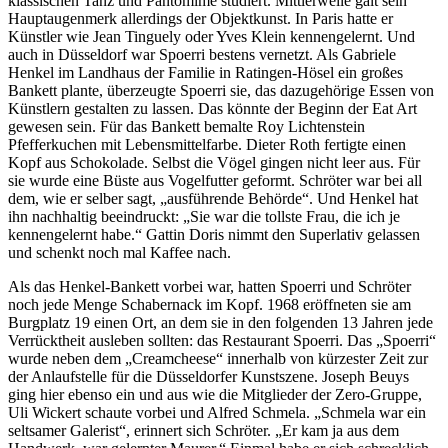
klassischen Tanz und Pantomime studiert. Mittlerweile galt sein
Hauptaugenmerk allerdings der Objektkunst. In Paris hatte er
Künstler wie Jean Tinguely oder Yves Klein kennengelernt. Und
auch in Düsseldorf war Spoerri bestens vernetzt. Als Gabriele
Henkel im Landhaus der Familie in Ratingen-Hösel ein großes
Bankett plante, überzeugte Spoerri sie, das dazugehörige Essen von
Künstlern gestalten zu lassen. Das könnte der Beginn der Eat Art
gewesen sein. Für das Bankett bemalte Roy Lichtenstein
Pfefferkuchen mit Lebensmittelfarbe. Dieter Roth fertigte einen
Kopf aus Schokolade. Selbst die Vögel gingen nicht leer aus. Für
sie wurde eine Büste aus Vogelfutter geformt. Schröter war bei all
dem, wie er selber sagt, „ausführende Behörde“. Und Henkel hat
ihn nachhaltig beeindruckt: „Sie war die tollste Frau, die ich je
kennengelernt habe.“ Gattin Doris nimmt den Superlativ gelassen
und schenkt noch mal Kaffee nach.
Als das Henkel-Bankett vorbei war, hatten Spoerri und Schröter
noch jede Menge Schabernack im Kopf. 1968 eröffneten sie am
Burgplatz 19 einen Ort, an dem sie in den folgenden 13 Jahren jede
Verrücktheit ausleben sollten: das Restaurant Spoerri. Das „Spoerri“
wurde neben dem „Creamcheese“ innerhalb von kürzester Zeit zur
der Anlaufstelle für die Düsseldorfer Kunstszene. Joseph Beuys
ging hier ebenso ein und aus wie die Mitglieder der Zero-Gruppe,
Uli Wickert schaute vorbei und Alfred Schmela. „Schmela war ein
seltsamer Galerist“, erinnert sich Schröter. „Er kam ja aus dem