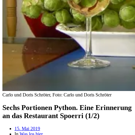
Carlo und Doris Schröter, Foto: Carlo und Doris Schröter
Sechs Portionen Python. Eine Erinnerung
an das Restaurant Spoerri (1/2)
Beitragsdatum
15. Mai 2019
In
Was los hier