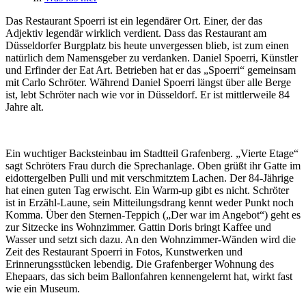
Das Restaurant Spoerri ist ein legendärer Ort. Einer, der das
Adjektiv legendär wirklich verdient. Dass das Restaurant am
Düsseldorfer Burgplatz bis heute unvergessen blieb, ist zum einen
natürlich dem Namensgeber zu verdanken. Daniel Spoerri, Künstler
und Erfinder der Eat Art. Betrieben hat er das „Spoerri“ gemeinsam
mit Carlo Schröter. Während Daniel Spoerri längst über alle Berge
ist, lebt Schröter nach wie vor in Düsseldorf. Er ist mittlerweile 84
Jahre alt.
Ein wuchtiger Backsteinbau im Stadtteil Grafenberg. „Vierte Etage“
sagt Schröters Frau durch die Sprechanlage. Oben grüßt ihr Gatte im
eidottergelben Pulli und mit verschmitztem Lachen. Der 84-Jährige
hat einen guten Tag erwischt. Ein Warm-up gibt es nicht. Schröter
ist in Erzähl-Laune, sein Mitteilungsdrang kennt weder Punkt noch
Komma. Über den Sternen-Teppich („Der war im Angebot“) geht es
zur Sitzecke ins Wohnzimmer. Gattin Doris bringt Kaffee und
Wasser und setzt sich dazu. An den Wohnzimmer-Wänden wird die
Zeit des Restaurant Spoerri in Fotos, Kunstwerken und
Erinnerungsstücken lebendig. Die Grafenberger Wohnung des
Ehepaars, das sich beim Ballonfahren kennengelernt hat, wirkt fast
wie ein Museum.