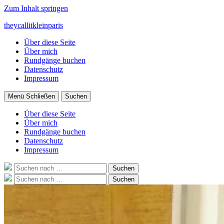
Zum Inhalt springen
theycallitkleinparis
Über diese Seite
Über mich
Rundgänge buchen
Datenschutz
Impressum
Menü
Schließen
Suchen
Über diese Seite
Über mich
Rundgänge buchen
Datenschutz
Impressum
Suche
Suchen
nach:
Suche
Suchen
nach: