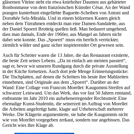
gläsernen Vitrine steht ein etwa kniehoher Daumen aus gehärteter
Bonbonmasse von dem französischen Künstler César. An der Wand
prangen kunterbunt eingefärbte Baguette-Scheiben von Antoni und
Dorothée Selz-Miralda. Und in einem hölzernen Kasten gleich
neben dem Türrahmen entdeckt man eine Damen-Sandalette, aus
der Daniel Spoerri Brotteig quellen ließ. Man bedauert umgehend,
dass man damals, Ende der 1960er, aus Mangel an Jahren nicht
dabei sein konnte. Das „Spoerri“ muss ein herrlich verrückter,
ziemlich wilder und ganz sicher inspirierender Ort gewesen sein.
Auch für Schröter waren die 13 Jahre, die das Restaurant existierte,
die beste Zeit seines Lebens. „Da ist einfach am meisten passiert“,
sagt er, bevor wir unseren Rundgang durch die private Ausstellung
in der Küche fortsetzen. Auch dort jede Menge Erinnerungsstücke:
Die Tischplatten, auf denen die Schröters bis heute ihre Mahlzeiten
einnehmen, sind Originale aus dem „Spoerri“. Darüber an der
Wand: Eine Collage von Francois Morellet: Kaugummi-Streifen auf
schwarzer Leinwand. Um das Werk, das vor fast 50 Jahren entstand,
entbrannte im Jahr 2010 ein aufsehenerregender Rechtsstreit: Eine
ehemalige Kunst-Studentin, die seinerzeit im Auftrag von Morellet
die Arbeiten angefertigt hatte, klagte auf Urheberschaft mehrerer
Werke. Die Klägerin argumentierte, sie habe die Kaugummis nicht
wie von Morellet vorgegeben zerkaut, sondern nur angebissen. Das
Gericht wies ihre Klage ab.