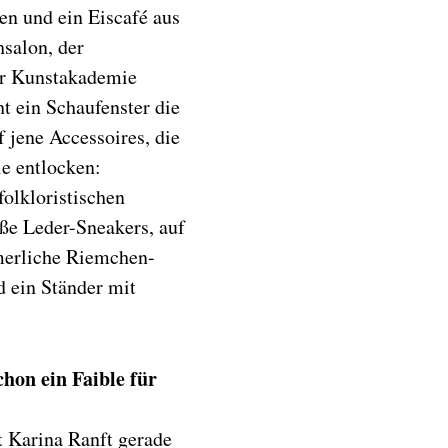
den und ein Eiscafé aus
salon, der
er Kunstakademie
ht ein Schaufenster die
f jene Accessoires, die
ie entlocken:
olkloristischen
ße Leder-Sneakers, auf
merliche Riemchen-
d ein Ständer mit
hon ein Faible für
t Karina Ranft gerade