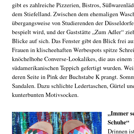
gibt es zahlreiche Pizzerien, Bistros, Süßwarenlä
dem Stiefelland. Zwischen dem ehemaligen Wasch
übergangsweise von Studierenden der Düsseldorf
bespielt wird, und der Gaststätte „Zum Adler“ zie
Blicke auf sich. Das Fenster gibt den Blick frei au
Frauen in klischeehaften Werbespots spitze Schre
knöchelhohe Converse-Lookalikes, die aus einem f
südamerikanischen Teppich gefertigt wurden. Wei
deren Seite in Pink der Buchstabe K prangt. Som
Sandalen. Dazu schlichte Ledertaschen, Gürtel un
kunterbunten Motivsocken.
„Immer sc
Schuhe“
Drinnen is