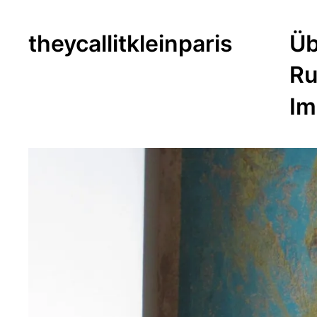
theycallitkleinparis
Üb
Ru
Im