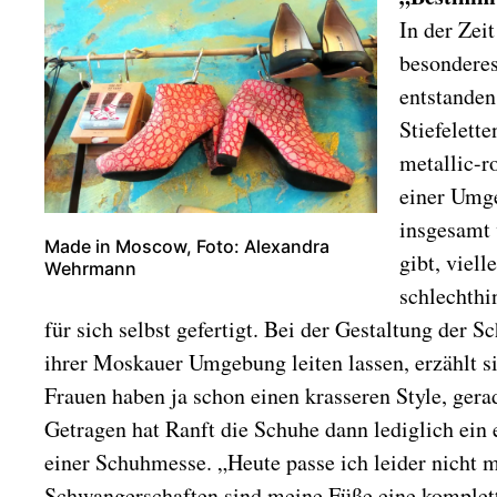
In der Zeit
besondere
entstanden
Stiefelett
metallic-r
einer Umge
insgesamt 
Made in Moscow, Foto: Alexandra
gibt, viell
Wehrmann
schlechthi
für sich selbst gefertigt. Bei der Gestaltung der S
ihrer Moskauer Umgebung leiten lassen, erzählt si
Frauen haben ja schon einen krasseren Style, gera
Getragen hat Ranft die Schuhe dann lediglich ein 
einer Schuhmesse. „Heute passe ich leider nicht m
Schwangerschaften sind meine Füße eine komplet