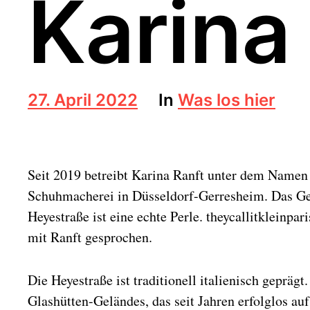
Karina
B
27. April 2022
In
Was los hier
e
i
t
r
Seit 2019 betreibt Karina Ranft unter dem Namen 
a
g
Schuhmacherei in Düsseldorf-Gerresheim. Das Ge
s
Heyestraße ist eine echte Perle. theycallitkleinpar
d
a
mit Ranft gesprochen.
t
u
Die Heyestraße ist traditionell italienisch gepräg
m
Glashütten-Geländes, das seit Jahren erfolglos au