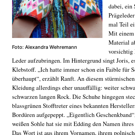
dabei, ein
Prägeleder
mal Teil e
Mit einem 
Material a
Foto: Alexandra Wehremann
vorsichtig
Leder aufzubringen. Im Hintergrund singt Joris, es
Klebstoff. „Ich hatte immer schon ein Faible für 
überhaupt“, erzählt Ranft. An diesem stürmischen 
Kleidung allerdings eher unauffällig: weiter sch
schwarzen langen Rock. Die Schuhe hingegen stec
blassgrünen Stofftreter eines bekannten Herstellers
Bordüren aufgepeppt. „Eigentlich Geschenkband“, 
weißen Sohle hat sie mit Edding den Namen ihres 
Das Wort ist aus ihrem Vornamen, ihrem polnis