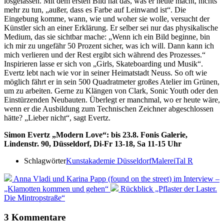
losgelassen. Mit dem ersten Bild hat das, was er heute macht, nichts
mehr zu tun, „außer, dass es Farbe auf Leinwand ist“. Die
Eingebung komme, wann, wie und woher sie wolle, versucht der
Künstler sich an einer Erklärung. Er selber sei nur das physikalische
Medium, das sie sichtbar mache: „Wenn ich ein Bild beginne, bin
ich mir zu ungefähr 50 Prozent sicher, was ich will. Dann kann ich
mich verlieren und der Rest ergibt sich während des Prozesses.“
Inspirieren lasse er sich von „Girls, Skateboarding und Musik“.
Evertz lebt nach wie vor in seiner Heimatstadt Neuss. So oft wie
möglich fährt er in sein 500 Quadratmeter großes Atelier im Grünen,
um zu arbeiten. Gerne zu Klängen von Clark, Sonic Youth oder den
Einstürzenden Neubauten. Überlegt er manchmal, wo er heute wäre,
wenn er die Ausbildung zum Technischen Zeichner abgeschlossen
hätte? „Lieber nicht“, sagt Evertz.
Simon Evertz „Modern Love“: bis 23.8. Fonis Galerie,
Lindenstr. 90, Düsseldorf, Di-Fr 13-18, Sa 11-15 Uhr
Schlagwörter
Kunstakademie Düsseldorf
Malerei
Tal R
Anna Vladi und Karina Papp (found on the street) im Interview –
„Klamotten kommen und gehen“
Rückblick „Pflaster der Laster.
Die Mintropstraße“
3 Kommentare