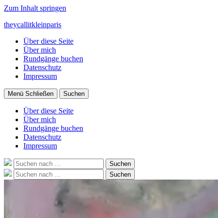
Zum Inhalt springen
theycallitkleinparis
Über diese Seite
Über mich
Rundgänge buchen
Datenschutz
Impressum
Menü
Schließen
Suchen
Über diese Seite
Über mich
Rundgänge buchen
Datenschutz
Impressum
Suche
Suchen
nach:
Suche
Suchen
nach: