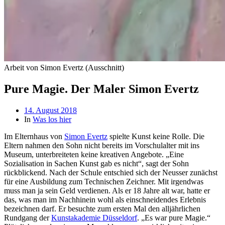
Arbeit von Simon Evertz (Ausschnitt)
Pure Magie. Der Maler Simon Evertz
Beitragsdatum
14. August 2018
In
Was los hier
Im Elternhaus von
Simon Evertz
spielte Kunst keine Rolle. Die
Eltern nahmen den Sohn nicht bereits im Vorschulalter mit ins
Museum, unterbreiteten keine kreativen Angebote. „Eine
Sozialisation in Sachen Kunst gab es nicht“, sagt der Sohn
rückblickend. Nach der Schule entschied sich der Neusser zunächst
für eine Ausbildung zum Technischen Zeichner. Mit irgendwas
muss man ja sein Geld verdienen. Als er 18 Jahre alt war, hatte er
das, was man im Nachhinein wohl als einschneidendes Erlebnis
bezeichnen darf. Er besuchte zum ersten Mal den alljährlichen
Rundgang der
Kunstakademie Düsseldorf
. „Es war pure Magie.“