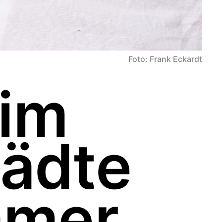
Foto: Frank Eckardt
 im
tädte
mmer