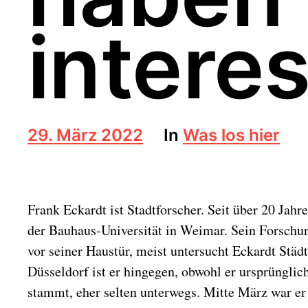
interes
B
29. März 2022
In
Was los hier
e
i
t
r
Frank Eckardt ist Stadtforscher. Seit über 20 Jahre
a
g
der Bauhaus-Universität in Weimar. Sein Forschun
s
vor seiner Haustür, meist untersucht Eckardt Städt
d
a
Düsseldorf ist er hingegen, obwohl er ursprünglic
t
stammt, eher selten unterwegs. Mitte März war er 
u