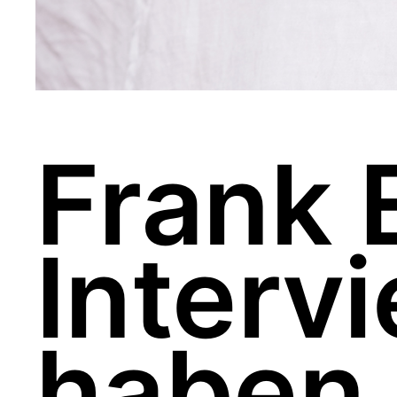
Frank 
Interv
haben