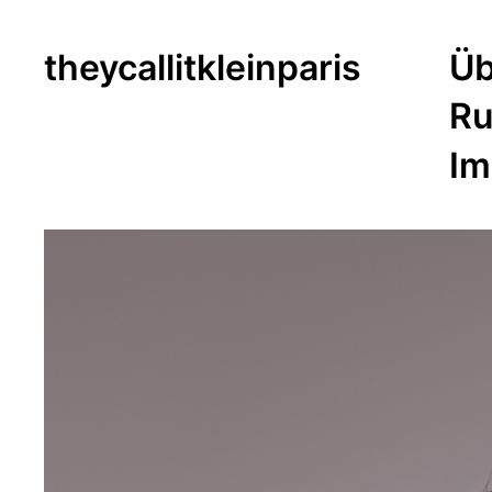
theycallitkleinparis
Üb
Ru
Im