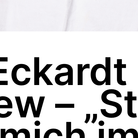
Eckardt
iew – „S
 mich i