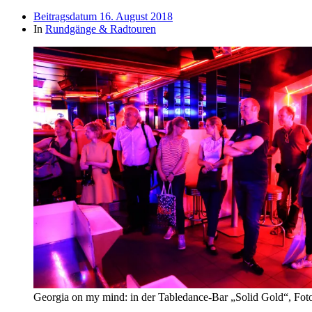
Beitragsdatum
16. August 2018
In
Rundgänge & Radtouren
Georgia on my mind: in der Tabledance-Bar „Solid Gold“, Foto