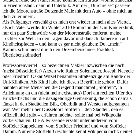
in Friedrichstadt, dann in Unterbilk. Auf der „Durchreise“ passiere
ich die Moorenstraße Dutzende Male mit dem Auto – ohne mich an
dich zu erinnern.
Als Fußgänger verschlägt es mich erst wieder in mein altes Viertel,
als ich Vater werde: Im Winter 2010 kommt in der Uni-Kinderklinik,
nur ein paar Steinwürfe von der Moorenstraße entfernt, meine
Tochter zur Welt. In den Tagen davor und danach flaniere ich auf
Kindheitspfaden – und kann es gar nicht glauben: Du, „mein“
Kamm, schimmerst durch den Dezemberschnee. Prädikat:
Überlebenskünstler!
Professorenviertel – so bezeichnen Makler inzwischen die nach
(meist Düsseldorfer) Ärzten wie Rainer Solenander, Joseph Naegele
oder Friedrich Oskar Witzel benannten Straßenzüge am Rande der
Uni-Kliniken. Als Kind habe ich diesen Begriff nie gehört. Dafür
nannten ältere Menschen die Gegend manchmal „Stoffeln“, in
Anlehnung an ein (nicht mehr existentes) Dorf am rechten Ufer des
Brückerbachs und die dazugehörige Gemarkung, die schon damals
längst in den Stadtteilen Bilk, Oberbilk und Wersten aufgegangen
war. Wer mehr über Düsseldorf-Stoffeln – den Stadtteil, den es
offiziell nicht gibt – erfahren möchte, sollte mal bei Wikipedia
vorbeischauen. Die Allwissende erzählt unter anderem vom
Stoffeler Kappelchen, vom Stoffeler Friedhof und vom Stoffeler
Damm. Nur eine Stoffeln-Geschichte kennt Wikipedia nicht: deine!