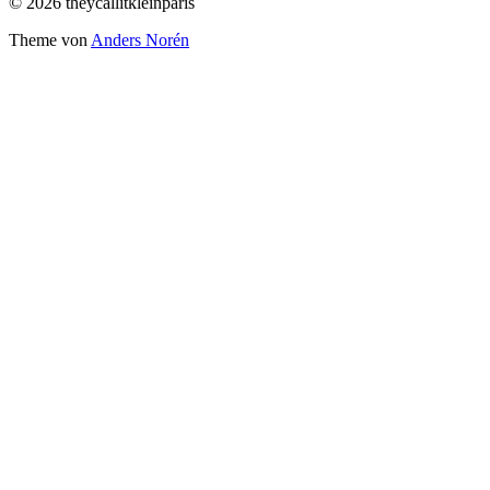
© 2026 theycallitkleinparis
Theme von
Anders Norén