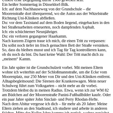
Ein heißer Sommertag in Düsseldorf-Bilk.
Ich: auf dem Nachhauseweg von der Grundschule – die
Moorenstraße dort überquerend, wo die Autos aus der Witzelstraße
Richtung Uni-Kliniken abfließen.
Du: vor dem Taxistand auf dem Boden liegend, eingebacken in den
bei Straßenarbeiten erneuerten, noch dampfenden Asphalt.
Ich: ein schüchterner Neunjähriger.
Du: ein verloren gegangener Haarkamm.
Nach kurzem Zögern traue ich mich, dir einen Tritt zu verpassen:
Du sollst noch tiefer im frisch gemachten Bett der Straße versinken.
So, dass du bleiben musst und ich Tag für Tag kontrollieren kann,
ob du noch da bist. Du hast keine Wahl: Der Tritt macht dich zu
„meinem“ Kamm.
Ein Jahr später ist die Grundschulzeit vorbei. Mit meinen Eltern
wohne ich weiterhin auf der Schloßmannstraße, um die Ecke vom
Moorenplatz, nur 250 Meter von Dir und den Uni-Kliniken entfernt.
Alltagsbegleitsound: Die Sirenen der Krankenwagen. Mein neuer
Schulweg führt zum Volksgarten – nicht mehr an dir vorbei.
Trotzdem bleibst du in meinen Radius. Etwa, wenn ich zur WM 82
am Büdchen auf der Moorenstraße Panini-Fußballbilder kaufe. Oder
ein paar Jahre später John Sinclair- und Perry Rhodan-Hefte.
Nach dem Abitur vergesse ich dich – für mehr als 20 Jahre: Meine
Eltern ziehen an den Stadtrand, ich studiere und arbeite in anderen
Städten. Mitte der Nuller Jahre komme ich zurück, wohne zunächst