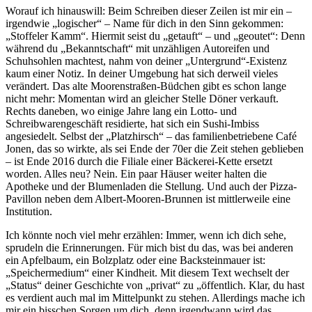
Worauf ich hinauswill: Beim Schreiben dieser Zeilen ist mir ein –
irgendwie „logischer“ – Name für dich in den Sinn gekommen:
„Stoffeler Kamm“. Hiermit seist du „getauft“ – und „geoutet“: Denn
während du „Bekanntschaft“ mit unzähligen Autoreifen und
Schuhsohlen machtest, nahm von deiner „Untergrund“-Existenz
kaum einer Notiz. In deiner Umgebung hat sich derweil vieles
verändert. Das alte Moorenstraßen-Büdchen gibt es schon lange
nicht mehr: Momentan wird an gleicher Stelle Döner verkauft.
Rechts daneben, wo einige Jahre lang ein Lotto- und
Schreibwarengeschäft residierte, hat sich ein Sushi-Imbiss
angesiedelt. Selbst der „Platzhirsch“ – das familienbetriebene Café
Jonen, das so wirkte, als sei Ende der 70er die Zeit stehen geblieben
– ist Ende 2016 durch die Filiale einer Bäckerei-Kette ersetzt
worden. Alles neu? Nein. Ein paar Häuser weiter halten die
Apotheke und der Blumenladen die Stellung. Und auch der Pizza-
Pavillon neben dem Albert-Mooren-Brunnen ist mittlerweile eine
Institution.
Ich könnte noch viel mehr erzählen: Immer, wenn ich dich sehe,
sprudeln die Erinnerungen. Für mich bist du das, was bei anderen
ein Apfelbaum, ein Bolzplatz oder eine Backsteinmauer ist:
„Speichermedium“ einer Kindheit. Mit diesem Text wechselt der
„Status“ deiner Geschichte von „privat“ zu „öffentlich. Klar, du hast
es verdient auch mal im Mittelpunkt zu stehen. Allerdings mache ich
mir ein bisschen Sorgen um dich, denn irgendwann wird das