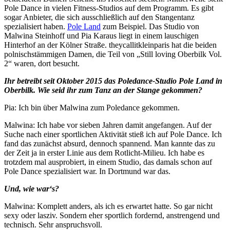
Pole Dance in vielen Fitness-Studios auf dem Programm. Es gibt
sogar Anbieter, die sich ausschließlich auf den Stangentanz
spezialisiert haben.
Pole Land
zum Beispiel. Das Studio von
Malwina Steinhoff und Pia Karaus liegt in einem lauschigen
Hinterhof an der Kölner Straße. theycallitkleinparis hat die beiden
polnischstämmigen Damen, die Teil von „Still loving Oberbilk Vol.
2“ waren, dort besucht.
Ihr betreibt seit Oktober 2015 das Poledance-Studio Pole Land in
Oberbilk. Wie seid ihr zum Tanz an der Stange gekommen?
Pia: Ich bin über Malwina zum Poledance gekommen.
Malwina: Ich habe vor sieben Jahren damit angefangen. Auf der
Suche nach einer sportlichen Aktivität stieß ich auf Pole Dance. Ich
fand das zunächst absurd, dennoch spannend. Man kannte das zu
der Zeit ja in erster Linie aus dem Rotlicht-Milieu. Ich habe es
trotzdem mal ausprobiert, in einem Studio, das damals schon auf
Pole Dance spezialisiert war. In Dortmund war das.
Und, wie war‘s?
Malwina: Komplett anders, als ich es erwartet hatte. So gar nicht
sexy oder lasziv. Sondern eher sportlich fordernd, anstrengend und
technisch. Sehr anspruchsvoll.