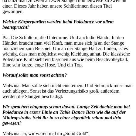
da tanzt man zu zweit an zwei Stangen und teilweise zu zweit an
einer. Dieses Jahr haben unsere Schülerinnen diesen Titel
gewonnen.
Welche Körperpartien werden beim Poledance vor allem
beansprucht?
Pia: Die Schultern, die Unterarme. Und auch die Hände. In den
Händen braucht man viel Kraft, man muss sich ja an der Stange
hochziehen zum Beispiel. Um an der Stange Halt zu finden, ist es
wichtig, dass man möglichst wenig Kleidung anhat. Die klassische
Poledance-Kluft sieht ein bisschen aus wie beim Beachvolleyball.
Eine sehr kurze, enge Hose. Und ein Top.
Worauf sollte man sonst achten?
Malwina: Man sollte sich nicht eincremen. Und Schmuck muss man
auch ablegen. Sonst ist das Verletzungsrisiko groß, außerdem
werden die Stangen beschädigt.
Wir sprachen eingangs schon davon. Lange Zeit dachte man bei
Poledance in erster Linie an Table Dance Bars wie die auf der
Mintropstraße. Seid ihr in so einer eigentlich schon mal drin
gewesen?
Malwina: Ja, wir waren mal im „Solid Gold“.