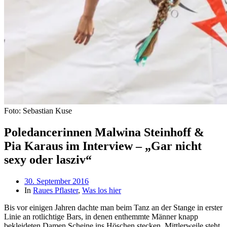
Foto: Sebastian Kuse
Poledancerinnen Malwina Steinhoff &
Pia Karaus im Interview – „Gar nicht
sexy oder lasziv“
Beitragsdatum
30. September 2016
In
Raues Pflaster
,
Was los hier
Bis vor einigen Jahren dachte man beim Tanz an der Stange in erster
Linie an rotlichtige Bars, in denen enthemmte Männer knapp
bekleideten Damen Scheine ins Höschen stecken. Mittlerweile steht