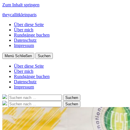
Zum Inhalt springen
theycallitkleinparis
Über diese Seite
Über mich
Rundgänge buchen
Datenschutz
Impressum
Menü
Schließen
Suchen
Über diese Seite
Über mich
Rundgänge buchen
Datenschutz
Impressum
Suche
Suchen
nach:
Suche
Suchen
nach: