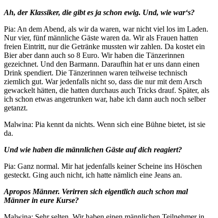
Ah, der Klassiker, die gibt es ja schon ewig. Und, wie war‘s?
Pia: An dem Abend, als wir da waren, war nicht viel los im Laden.
Nur vier, fünf männliche Gäste waren da. Wir als Frauen hatten
freien Eintritt, nur die Getränke mussten wir zahlen. Da kostet ein
Bier aber dann auch so 8 Euro. Wir haben die Tänzerinnen
gezeichnet. Und den Barmann. Daraufhin hat er uns dann einen
Drink spendiert. Die Tänzerinnen waren teilweise technisch
ziemlich gut. War jedenfalls nicht so, dass die nur mit dem Arsch
gewackelt hätten, die hatten durchaus auch Tricks drauf. Später, als
ich schon etwas angetrunken war, habe ich dann auch noch selber
getanzt.
Malwina: Pia kennt da nichts. Wenn sich eine Bühne bietet, ist sie
da.
Und wie haben die männlichen Gäste auf dich reagiert?
Pia: Ganz normal. Mir hat jedenfalls keiner Scheine ins Höschen
gesteckt. Ging auch nicht, ich hatte nämlich eine Jeans an.
Apropos Männer. Verirren sich eigentlich auch schon mal
Männer in eure Kurse?
Malwina: Sehr selten. Wir haben einen männlichen Teilnehmer in