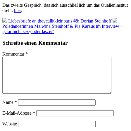
Das zweite Gespräch, das sich ausschließlich um das Qualleninstitut
dreht,
hier
.
Liebesbriefe an theycallitkleinparis #8: Dorian Steinhoff
Poledancerinnen Malwina Steinhoff & Pia Karaus im Interview –
„Gar nicht sexy oder lasziv“
Schreibe einen Kommentar
Kommentar
*
Name
*
E-Mail-Adresse
*
Website