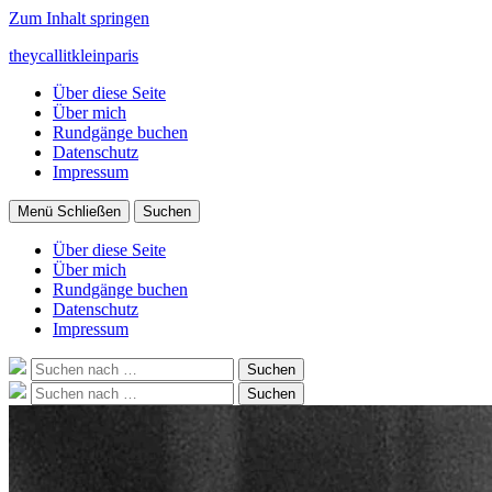
Zum Inhalt springen
theycallitkleinparis
Über diese Seite
Über mich
Rundgänge buchen
Datenschutz
Impressum
Menü
Schließen
Suchen
Über diese Seite
Über mich
Rundgänge buchen
Datenschutz
Impressum
Suche
Suchen
nach:
Suche
Suchen
nach: