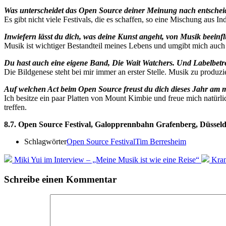
Was unterscheidet das Open Source deiner Meinung nach entschei
Es gibt nicht viele Festivals, die es schaffen, so eine Mischung au
Inwiefern lässt du dich, was deine Kunst angeht, von Musik beeinf
Musik ist wichtiger Bestandteil meines Lebens und umgibt mich auch p
Du hast auch eine eigene Band, Die Wait Watchers. Und Labelbetre
Die Bildgenese steht bei mir immer an erster Stelle. Musik zu produzie
Auf welchen Act beim Open Source freust du dich dieses Jahr am 
Ich besitze ein paar Platten von Mount Kimbie und freue mich natürl
treffen.
8.7. Open Source Festival, Galopprennbahn Grafenberg, Düsseld
Schlagwörter
Open Source Festival
Tim Berresheim
Miki Yui im Interview – „Meine Musik ist wie eine Reise“
Kran
Schreibe einen Kommentar