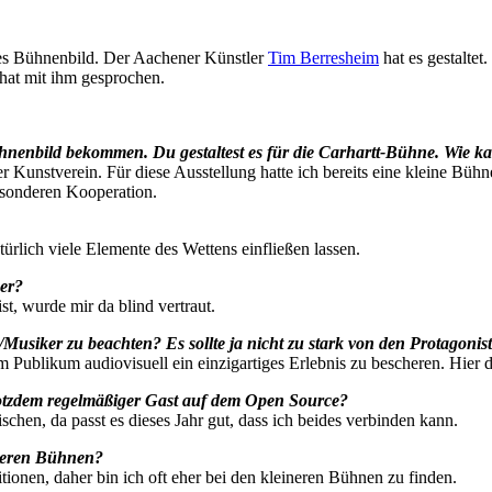
nes Bühnenbild. Der Aachener Künstler
Tim Berresheim
hat es gestaltet
s hat mit ihm gesprochen.
ühnenbild bekommen. Du gestaltest es für die Carhartt-Bühne. Wie k
Kunstverein. Für diese Ausstellung hatte ich bereits eine kleine Bühne
esonderen Kooperation.
rlich viele Elemente des Wettens einfließen lassen.
her?
st, wurde mir da blind vertraut.
s/Musiker zu beachten? Es sollte ja nicht zu stark von den Protagoni
m Publikum audiovisuell ein einzigartiges Erlebnis zu bescheren. Hier 
trotzdem regelmäßiger Gast auf dem Open Source?
chen, da passt es dieses Jahr gut, dass ich beides verbinden kann.
ineren Bühnen?
ionen, daher bin ich oft eher bei den kleineren Bühnen zu finden.