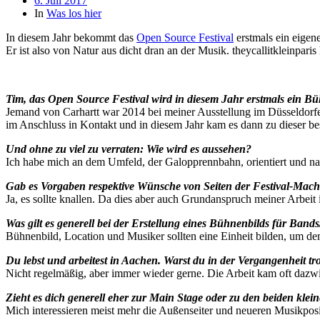
6. Juli 2017
In
Was los hier
In diesem Jahr bekommt das
Open Source Festival
erstmals ein eige
Er ist also von Natur aus dicht dran an der Musik. theycallitkleinpari
Tim, das Open Source Festival wird in diesem Jahr erstmals ein B
Jemand von Carhartt war 2014 bei meiner Ausstellung im Düsseldorfer 
im Anschluss in Kontakt und in diesem Jahr kam es dann zu dieser b
Und ohne zu viel zu verraten: Wie wird es aussehen?
Ich habe mich an dem Umfeld, der Galopprennbahn, orientiert und natü
Gab es Vorgaben respektive Wünsche von Seiten der Festival-Mac
Ja, es sollte knallen. Da dies aber auch Grundanspruch meiner Arbeit i
Was gilt es generell bei der Erstellung eines Bühnenbilds für Band
Bühnenbild, Location und Musiker sollten eine Einheit bilden, um de
Du lebst und arbeitest in Aachen. Warst du in der Vergangenheit 
Nicht regelmäßig, aber immer wieder gerne. Die Arbeit kam oft dazwis
Zieht es dich generell eher zur Main Stage oder zu den beiden kle
Mich interessieren meist mehr die Außenseiter und neueren Musikposit