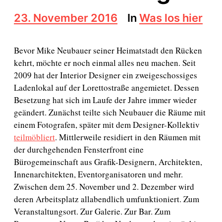
B
23. November 2016
In
Was los hier
e
i
t
Bevor Mike Neubauer seiner Heimatstadt den Rücken
r
kehrt, möchte er noch einmal alles neu machen. Seit
a
2009 hat der Interior Designer ein zweigeschossiges
g
s
Ladenlokal auf der Lorettostraße angemietet. Dessen
d
Besetzung hat sich im Laufe der Jahre immer wieder
a
geändert. Zunächst teilte sich Neubauer die Räume mit
t
einem Fotografen, später mit dem Designer-Kollektiv
u
m
teilmöbliert
. Mittlerweile residiert in den Räumen mit
der durchgehenden Fensterfront eine
Bürogemeinschaft aus Grafik-Designern, Architekten,
Innenarchitekten, Eventorganisatoren und mehr.
Zwischen dem 25. November und 2. Dezember wird
deren Arbeitsplatz allabendlich umfunktioniert. Zum
Veranstaltungsort. Zur Galerie. Zur Bar. Zum