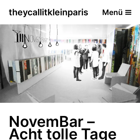
theycallitkleinparis
Menü
NovemBar –
Acht tolle Tage