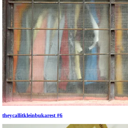
theycallitkleinbukarest #6