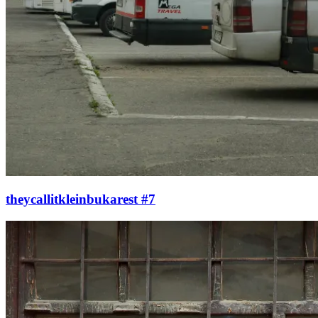
theycallitkleinbukarest #7