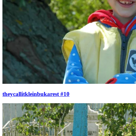
theycallitkleinbukarest #10