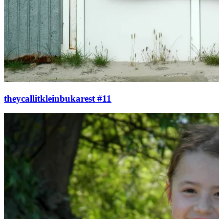
theycallitkleinbukarest #11