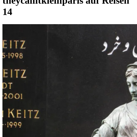
theycallitkleinparis auf Reisen
14