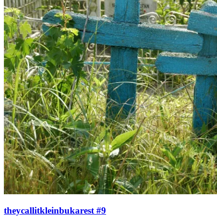
theycallitkleinbukarest #9