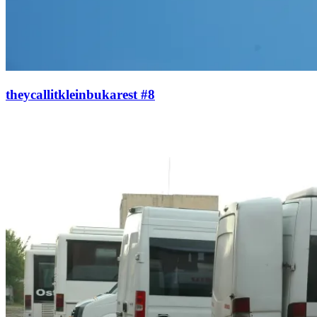
theycallitkleinbukarest #8