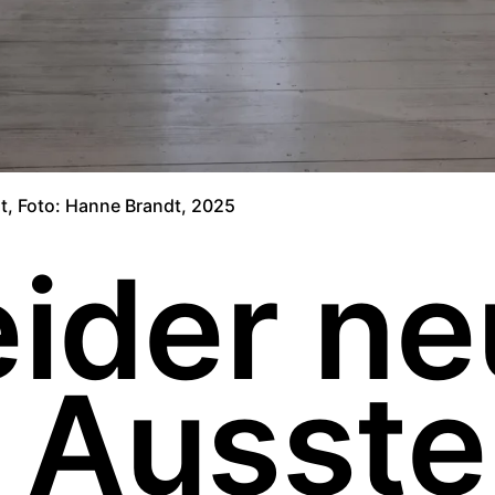
tut, Foto: Hanne Brandt, 2025
eider n
 Ausste