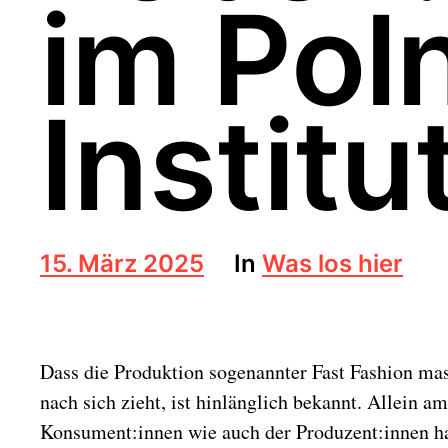
im Pol
Institu
B
15. März 2025
In
Was los hier
e
i
t
r
Dass die Produktion sogenannter Fast Fashion m
a
g
nach sich zieht, ist hinlänglich bekannt. Allein am
s
Konsument:innen wie auch der Produzent:innen hat
d