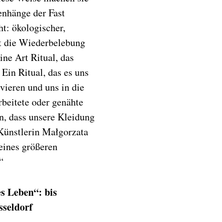
enhänge der Fast
t: ökologischer,
st die Wiederbelebung
ne Art Ritual, das
Ein Ritual, das es uns
vieren und uns in die
rbeitete oder genähte
n, dass unsere Kleidung
 Künstlerin Małgorzata
eines größeren
“
s Leben“: bis
üsseldorf