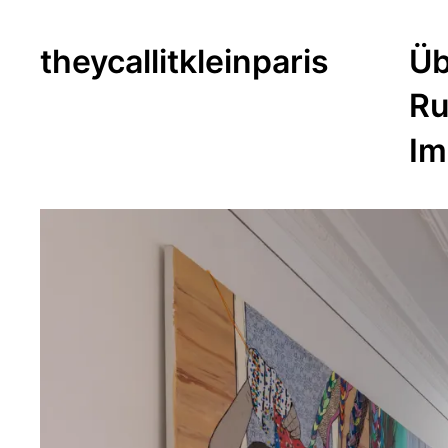
theycallitkleinparis
Üb
Ru
Im