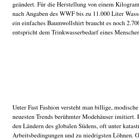
a
geändert. Für die Herstellung von einem Kilogra
t
nach Angaben des WWF bis zu 11.000 Liter Wasser
u
ein einfaches Baumwollshirt braucht es noch 2.700
m
entspricht dem Trinkwasserbedarf eines Menschen
Copyright:
Copyright:
Polnisches
Polnisches
Copyright:
Institut, Foto:
Institut, Fot
Polnisches
Hanne Brandt,
Hanne Brand
Institut, Foto:
202
202
Hanne Brandt,
2025
Unter Fast Fashion versteht man billige, modische
neuesten Trends berühmter Modehäuser imitiert. P
den Ländern des globalen Südens, oft unter katas
Arbeitsbedingungen und zu niedrigsten Löhnen. 