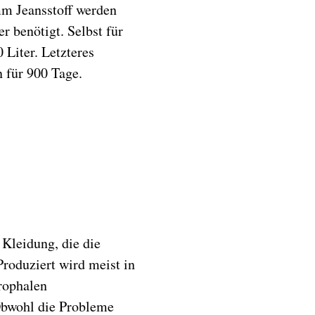
mm Jeansstoff werden
 benötigt. Selbst für
 Liter. Letzteres
 für 900 Tage.
Copyright:
Polnisches
o:
Institut, Foto:
t,
Hanne Brandt,
202
 Kleidung, die die
roduziert wird meist in
trophalen
Obwohl die Probleme