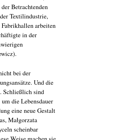
t der Betrachtenden
er Textilindustrie,
Fabrikhallen arbeiten
äftigte in der
hwierigen
wicz).
nicht bei der
ungsansätze. Und die
 Schließlich sind
, um die Lebensdauer
ung eine neue Gestalt
as, Małgorzata
yceln scheinbar
iese Weise machen sie