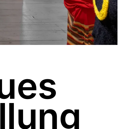
eues
llung