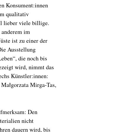
egen Konsument:innen
m qualitativ
lieber viele billige.
r anderem im
te ist zu einer der
Die Ausstellung
Leben“, die noch bis
ezeigt wird, nimmt das
echs Künstler:innen:
 Małgorzata Mirga-Tas,
aufmerksam: Den
erialien nicht
hren dauern wird, bis