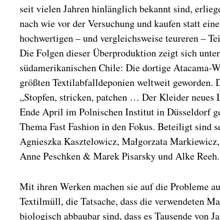
seit vielen Jahren hinlänglich bekannt sind, erli
nach wie vor der Versuchung und kaufen statt eine
hochwertigen – und vergleichsweise teureren – Teil 
Die Folgen dieser Überproduktion zeigt sich unte
südamerikanischen Chile: Die dortige Atacama-Wüs
größten Textilabfalldeponien weltweit geworden. 
„Stopfen, stricken, patchen … Der Kleider neues 
Ende April im Polnischen Institut in Düsseldorf g
Thema Fast Fashion in den Fokus. Beteiligt sind s
Agnieszka Kasztelowicz, Małgorzata Markiewicz,
Anne Peschken & Marek Pisarsky und Alke Reeh.
Mit ihren Werken machen sie auf die Probleme 
Textilmüll, die Tatsache, dass die verwendeten Mat
biologisch abbaubar sind, dass es Tausende von Ja