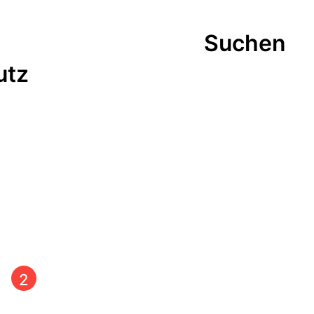
Suchen
utz
t
2