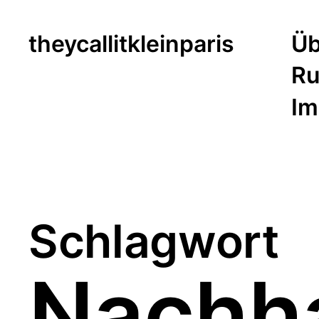
theycallitkleinparis
Üb
Ru
Im
Schlagwort
Nachha