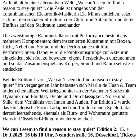
Aufenthalt in einer alternativen Welt. „We can’t seem to find a
reason to stay quiet*“, die Zeile ist übrigens von der
kolumbianischen Elektronik-Musikerin Ela Minus entliehen, setzt
sich mit den sozialen Strukturen der Club- und Subkultur und deren
Einfluss auf den Stadtraum auseinander.
Die zweistündige Rauminstallation mit Performance besteht aus
mehreren Komponenten: dem inszenierten Kunstraum mit Boxen,
Licht, Nebel und Sound und der Performance mit fünf
Performer:innen. Dabei wird die Publikumsgruppe zur Akteur:in –
eingeladen, sich frei zu bewegen, eigene Perspektiven einzunehmen
und so das Zusammenspiel aus Körper, Sound und Raum selbst zu
entdecken.
Bei der Edition 1 von „We can’t seem to find a reason to stay
quiet*“ im vergangenen Jahr befassten sich Marlin de Haan & Team
in dem ehemaligen Weltkriegsbunker an der Aachener Straße mit
Dynamik und Fluidität, Dichte und Durchlässigkeit, Noise und
Stille, dem Verhältnis von Innen und Außen. Für Edition 2 wurde
das künstlerische Format adaptiert und für den neuen Spielort, das
derzeit leerstehende, ehemals als Büro- und Wohnraum genutzte
Haus in Düsseldorf-Flingern weiterentwickelt.
We can’t seem to find a reason to stay quiet* Edition 2: 15. +
16.3.2025, 16 bis 18 Uhr, Neanderstraße 16, Düsseldorf, Tickets