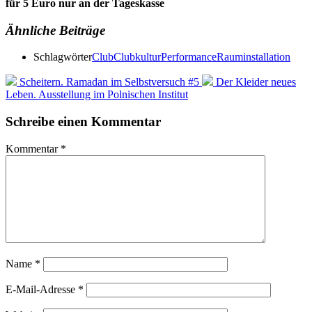
für 5 Euro nur an der Tageskasse
Ähnliche Beiträge
Schlagwörter
Club
Clubkultur
Performance
Rauminstallation
Scheitern. Ramadan im Selbstversuch #5
Der Kleider neues
Leben. Ausstellung im Polnischen Institut
Schreibe einen Kommentar
Kommentar
*
Name
*
E-Mail-Adresse
*