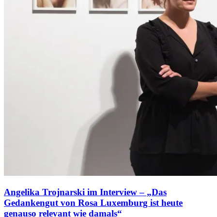
Angelika Trojnarski im Interview – „Das
Gedankengut von Rosa Luxemburg ist heute
genauso relevant wie damals“