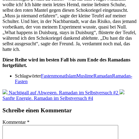
wollte ich! Ich hätte mein letztes Hemd, meine liebsten Schuhe,
selbst den roten Mantel gegen diesen Schokoriegel eingetauscht.
„Muss ja niemand erfahren“, sagte der kleine Teufel auf meiner
Schulter. Und hier, in der Nachbarstadt, war das Risiko, dass jemand
vorbeikam, der von meinem Experiment wusste, quasi bei Null.
„What happens in Duisburg, stays in Duisburg“, flüsterte der Teufel,
während ich den Schokoriegel dankend ablehnte. „Du hast dir das
selbst ausgesucht“, sagte der Freund. Ja, verdammt noch mal, das
hatte ich.
Diese Reihe wird im besten Fall bis zum Ende des Ramadans
fortgeführt.
Schlagwörter
Fastenmonat
Islam
Muslime
Ramadan
Ramadan-
Fasten
Nachtigall auf Abwegen. Ramadan im Selbstversuch #2
Sanfte Energie. Ramadan im Selbstversuch #4
Schreibe einen Kommentar
Kommentar
*