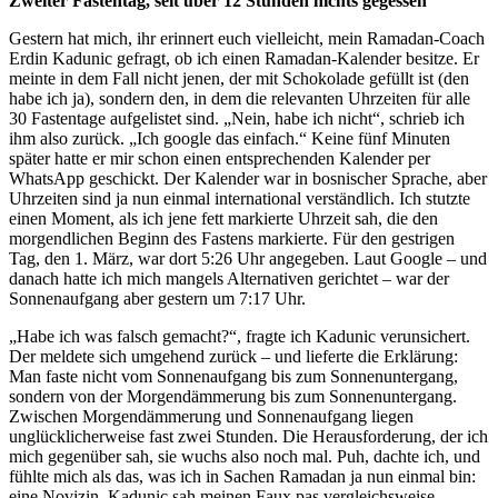
Zweiter Fastentag, seit über 12 Stunden nichts gegessen
Gestern hat mich, ihr erinnert euch vielleicht, mein Ramadan-Coach
Erdin Kadunic gefragt, ob ich einen Ramadan-Kalender besitze. Er
meinte in dem Fall nicht jenen, der mit Schokolade gefüllt ist (den
habe ich ja), sondern den, in dem die relevanten Uhrzeiten für alle
30 Fastentage aufgelistet sind. „Nein, habe ich nicht“, schrieb ich
ihm also zurück. „Ich google das einfach.“ Keine fünf Minuten
später hatte er mir schon einen entsprechenden Kalender per
WhatsApp geschickt. Der Kalender war in bosnischer Sprache, aber
Uhrzeiten sind ja nun einmal international verständlich. Ich stutzte
einen Moment, als ich jene fett markierte Uhrzeit sah, die den
morgendlichen Beginn des Fastens markierte. Für den gestrigen
Tag, den 1. März, war dort 5:26 Uhr angegeben. Laut Google – und
danach hatte ich mich mangels Alternativen gerichtet – war der
Sonnenaufgang aber gestern um 7:17 Uhr.
„Habe ich was falsch gemacht?“, fragte ich Kadunic verunsichert.
Der meldete sich umgehend zurück – und lieferte die Erklärung:
Man faste nicht vom Sonnenaufgang bis zum Sonnenuntergang,
sondern von der Morgendämmerung bis zum Sonnenuntergang.
Zwischen Morgendämmerung und Sonnenaufgang liegen
unglücklicherweise fast zwei Stunden. Die Herausforderung, der ich
mich gegenüber sah, sie wuchs also noch mal. Puh, dachte ich, und
fühlte mich als das, was ich in Sachen Ramadan ja nun einmal bin:
eine Novizin. Kadunic sah meinen Faux pas vergleichsweise