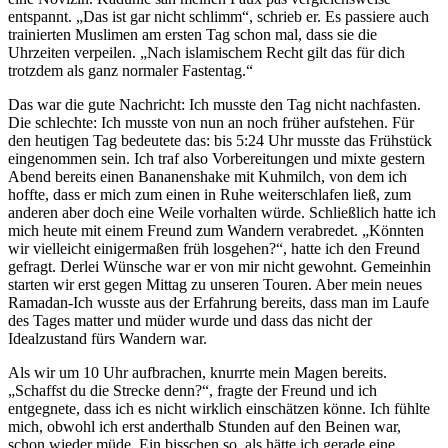
entspannt. „Das ist gar nicht schlimm“, schrieb er. Es passiere auch
trainierten Muslimen am ersten Tag schon mal, dass sie die
Uhrzeiten verpeilen. „Nach islamischem Recht gilt das für dich
trotzdem als ganz normaler Fastentag.“
Das war die gute Nachricht: Ich musste den Tag nicht nachfasten.
Die schlechte: Ich musste von nun an noch früher aufstehen. Für
den heutigen Tag bedeutete das: bis 5:24 Uhr musste das Frühstück
eingenommen sein. Ich traf also Vorbereitungen und mixte gestern
Abend bereits einen Bananenshake mit Kuhmilch, von dem ich
hoffte, dass er mich zum einen in Ruhe weiterschlafen ließ, zum
anderen aber doch eine Weile vorhalten würde. Schließlich hatte ich
mich heute mit einem Freund zum Wandern verabredet. „Könnten
wir vielleicht einigermaßen früh losgehen?“, hatte ich den Freund
gefragt. Derlei Wünsche war er von mir nicht gewohnt. Gemeinhin
starten wir erst gegen Mittag zu unseren Touren. Aber mein neues
Ramadan-Ich wusste aus der Erfahrung bereits, dass man im Laufe
des Tages matter und müder wurde und dass das nicht der
Idealzustand fürs Wandern war.
Als wir um 10 Uhr aufbrachen, knurrte mein Magen bereits.
„Schaffst du die Strecke denn?“, fragte der Freund und ich
entgegnete, dass ich es nicht wirklich einschätzen könne. Ich fühlte
mich, obwohl ich erst anderthalb Stunden auf den Beinen war,
schon wieder müde. Ein bisschen so, als hätte ich gerade eine