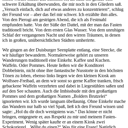
schwere Erkältung überwunden, die mir noch in den Gliedern saß.
„Versuch einfach, dich auf etwas anderes zu konzentrieren“, schlug
der Freund vor – aber das fiel mir schwer. Ich erzählte ihm alles.
Von den Pierogi am gestrigen Abend, die ich als Festmahl
empfunden hatte. Von der Süße der Dattel, mit der man das Fasten
traditionell bricht. Von dem ersten Glas Wasser. Von dem unruhigen
Schlaf der vergangenen Nacht und den wirren Träumen, in denen
ich in großen, unübersichtlichen Städten umherirrte.
Wir gingen an der Duisburger Seenplatte entlang, eine Strecke, die
wir häufiger bewandern. Normalerweise gehört zu unseren
Wanderungen traditionell eine Einkehr. Kaffee und Kuchen.
Waffeln. Oder Pommes. Heute ließen wir die Konditorei
Dobbelstein, nicht ohne ihre fantastische Nusstorte in den höchsten
Tönen zu loben, ebenso links liegen wie den kleinen Kiosk am
Wolfssee-Freibad, an dem wir sonst so gerne Kaffee tranken, frisch
gebackene Waffeln verzehrten und dabei in Liegestühlen saßen und
auf den See schauten. Auch die Imbissbude mit den großartigen
Pommes und dem großartigen Namen „Bolders Brutzelei“
ignorierten wir. Ich wurde langsam übellaunig. Ohne Einkehr mache
das Wandern nur halb so viel Spaß, ließ ich den Freund wissen und
sagte: „Hol du dir doch wenigstens was.“ Das könne er nicht
bringen, entgegnete er, aus Respekt zu mir und meinem Fasten-
Experiment. Wenig später kaufte er an einem Kiosk zwei
Schokoriegel. „Willst du einen?“ Was für eine Frage! Natürlich