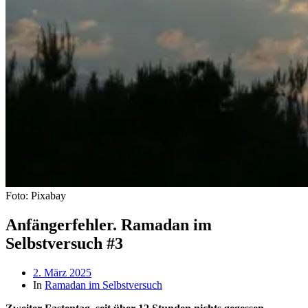
Foto: Pixabay
Anfängerfehler. Ramadan im
Selbstversuch #3
Beitragsdatum
2. März 2025
In
Ramadan im Selbstversuch