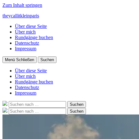
Zum Inhalt springen
theycallitkleinparis
Über diese Seite
Über mich
Rundgänge buchen
Datenschutz
Impressum
Menü
Schließen
Suchen
Über diese Seite
Über mich
Rundgänge buchen
Datenschutz
Impressum
Suche
Suchen
nach:
Suche
Suchen
nach: