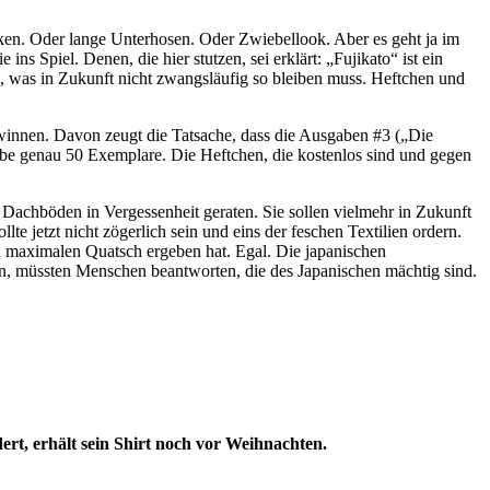
cken. Oder lange Unterhosen. Oder Zwiebellook. Aber es geht ja im
Spiel. Denen, die hier stutzen, sei erklärt: „Fujikato“ ist ein
, was in Zukunft nicht zwangsläufig so bleiben muss. Heftchen und
ewinnen. Davon zeugt die Tatsache, dass die Ausgaben #3 („Die
abe genau 50 Exemplare. Die Heftchen, die kostenlos sind und gegen
f Dachböden in Vergessenheit geraten. Sie sollen vielmehr in Zukunft
e jetzt nicht zögerlich sein und eins der feschen Textilien ordern.
ch maximalen Quatsch ergeben hat. Egal. Die japanischen
ten, müssten Menschen beantworten, die des Japanischen mächtig sind.
rt, erhält sein Shirt noch vor Weihnachten.