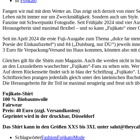
In
Fujikato
Fangen wir mal mit dem Wetter an. Das zeigt sich derzeit von einer 
Leben nicht immer nur um Zweckmäßigkeit. Sondern auch um Style. An d
Fanzine mit Schwerpunkt Fotografie. Seit Frühjahr 2024 sind vier A
Herausgeberin sind maximal flexibel – und so kann „Fujikato“ einer Q
Seit im April 2024 die erste Fuji-Ausgabe zum Thema „dolce far nien
Poesie der Einkaufszettel“) und #4 („Duisburg, nur DU“) jeweils inn
3 Euro für Verpackung/Versand ins Haus kommen, könnten also mit
Gleiches gilt für die Shirts zum Magazin. Auch die werden nicht in h
an den Luxusleibern waschechter „Fujikato“-Fans zu sehen sein. Wer a
Auf deren Rückenseite findet sich in blau der Schriftzug „Fujikato“.
Schriftzeichen prangen jedenfalls gleich unter den lateinischen Buc
Die Herausgeberin für ihr Teil ist maximal neugierig und freut sich ü
Fujikato-Shirt
100 % Biobaumwolle
Fairwear
Preis: 40 Euro (zzgl. Versandkosten)
Geprintet wird in der druckbar, Düsseldorf
Das Shirt kann in den Größen XXS bis 3XL unter salut@theycallit
Schlagwörter
Fashion
Fujikato
Mode