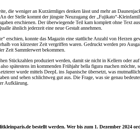
Seite, die weniger an Kurzärmliges denken lässt und mehr an Daunenja
er Stelle kommt der jüngste Neuzugang der „Fujikato“-Kleinfamilie ins 
usgaben erschienen. Der überwiegende Teil kam komplett ohne Text aus
ualle ähnlich jederzeit eine neue Gestalt annehmen.
te“ erschien, konnte das Magazin eine stattliche Anzahl von Herzen g
erhalb von kürzester Zeit vergriffen waren. Gedruckt werden pro Ausg
 der Zeit Sammlerwert bekommen.
ohen Stückzahlen produziert werden, damit sie nicht in Kellern oder au
lso spätestens im kommenden Frühjahr bella figura machen möchte, sollt
 Letzterer wurde mittels DeepL ins Japanische übersetzt, was mutmaßli
hstaben und sehen schlichtweg gut aus. Die Frage, was sie genau bedeu
ber Aufklärung.
kleinparis.de bestellt werden. Wer bis zum 1. Dezember 2024 orde