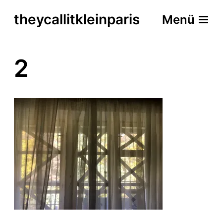
theycallitkleinparis
Menü
2