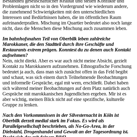
Bestandteil gesellschaftlicher Realität und stellen Konflikte und
Problemlagen nicht so in den Vordergrund wie wiederum andere,
die zunehmend Schwierigkeiten mit den unterschiedlichen
Interessen und Bedürfnissen haben, die im öffentlichen Raum
aufeinanderprallen. Mischung im Quartier bedeutet also noch lange
nicht, dass die Menschen diese Mischung auch zusammen leben.
Im bahnhofsnahen Teil von Oberbilk leben zahlreiche
Marokkaner, die den Stadtteil durch ihre Geschäfte und
Restaurants extrem prägen. Konntest du zu denen auch Kontakt
aufnehmen?
Nein, nicht direkt. Aber es war auch nicht meine Absicht, gezielt
Kontakt zu Marokkanern aufzunehmen. Ethnografische Forschung
bedeutet ja auch, dass man sich zunächst offen in das Feld begibt
und schaut, was sich einem durch Teilnehmende Beobachtungen
und informelle Gespräche, egal mit wem, erschließt. Dabei haben
sich während meiner Beobachtungen auf dem Platz natürlich auch
Gespräche mit marokkanischen Jugendlichen ergeben. Mir ist es
aber wichtig, meinen Blick nicht auf eine spezifische, kulturelle
Gruppe zu lenken.
Nach den Vorkommnissen in der Silvesternacht in Köln ist
Oberbilk derzeit medial stark im Fokus. Es wird als
Parallelgesellschaft beschrieben, als No-Go-Area, in der
Diebstahl, Drogenhandel und Gewalt an der Tagesordnung ist.