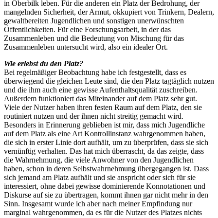
in Oberbilk leben. Für die anderen ein Platz der Bedrohung, der
mangelnden Sicherheit, der Armut, okkupiert von Trinkern, Dealern,
gewaltbereiten Jugendlichen und sonstigen unerwünschten
Öffentlichkeiten. Für eine Forschungsarbeit, in der das
Zusammenleben und die Bedeutung von Mischung für das
Zusammenleben untersucht wird, also ein idealer Ort.
Wie erlebst du den Platz?
Bei regelmäßiger Beobachtung habe ich festgestellt, dass es
überwiegend die gleichen Leute sind, die den Platz tagtäglich nutzen
und die ihm auch eine gewisse Aufenthaltsqualität zuschreiben.
Außerdem funktioniert das Miteinander auf dem Platz sehr gut.
Viele der Nutzer haben ihren festen Raum auf dem Platz, den sie
routiniert nutzen und der ihnen nicht streitig gemacht wird.
Besonders in Erinnerung geblieben ist mir, dass mich Jugendliche
auf dem Platz als eine Art Kontrollinstanz wahrgenommen haben,
die sich in erster Linie dort aufhält, um zu überprüfen, dass sie sich
vernünftig verhalten. Das hat mich überrascht, da das zeigte, dass
die Wahrnehmung, die viele Anwohner von den Jugendlichen
haben, schon in deren Selbstwahrnehmung übergegangen ist. Dass
sich jemand am Platz aufhält und sie anspricht oder sich für sie
interessiert, ohne dabei gewisse dominierende Konnotationen und
Diskurse auf sie zu übertragen, kommt ihnen gar nicht mehr in den
Sinn. Insgesamt wurde ich aber nach meiner Empfindung nur
marginal wahrgenommen, da es für die Nutzer des Platzes nichts