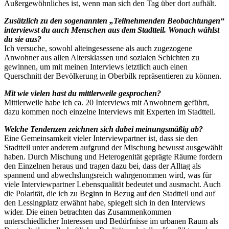
Außergewöhnliches ist, wenn man sich den Tag über dort aufhält.
Zusätzlich zu den sogenannten „Teilnehmenden Beobachtungen“
interviewst du auch Menschen aus dem Stadtteil. Wonach wählst
du sie aus?
Ich versuche, sowohl alteingesessene als auch zugezogene
Anwohner aus allen Altersklassen und sozialen Schichten zu
gewinnen, um mit meinen Interviews letztlich auch einen
Querschnitt der Bevölkerung in Oberbilk repräsentieren zu können.
Mit wie vielen hast du mittlerweile gesprochen?
Mittlerweile habe ich ca. 20 Interviews mit Anwohnern geführt,
dazu kommen noch einzelne Interviews mit Experten im Stadtteil.
Welche Tendenzen zeichnen sich dabei meinungsmäßig ab?
Eine Gemeinsamkeit vieler Interviewpartner ist, dass sie den
Stadtteil unter anderem aufgrund der Mischung bewusst ausgewählt
haben. Durch Mischung und Heterogenität geprägte Räume fordern
den Einzelnen heraus und tragen dazu bei, dass der Alltag als
spannend und abwechslungsreich wahrgenommen wird, was für
viele Interviewpartner Lebensqualität bedeutet und ausmacht. Auch
die Polarität, die ich zu Beginn in Bezug auf den Stadtteil und auf
den Lessingplatz erwähnt habe, spiegelt sich in den Interviews
wider. Die einen betrachten das Zusammenkommen
unterschiedlicher Interessen und Bedürfnisse im urbanen Raum als