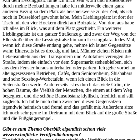
Auf dem Lessingplatz fühle ich mich sehr wohl und insbesondere
durch meine Beobachtungen habe ich mittlerweile einen ganz
anderen Bezug zu dem Platz als beispielsweise zu der Zeit, als ich
noch in Düsseldorf gewohnt habe. Mein Lieblingsplatz ist dort der
Tisch mit den vier Hockern direkt am Bolzplatz. Von dort aus habe
ich alles im Blick, was auf dem Platz geschieht. Ein weiterer
Lieblingsplatz ist ein ganzer Straßenzug, und zwar der Weg von der
Ellerstraße über die Lessingstraße hin zum Lessingplatz. Jedes Mal,
wenn ich diese Straße entlang gehe, nehme ich lauter Gegensätze
wahr. Einerseits ist es dreckig und laut, Männer ziehen Kisten mit
Lebensmitteln aus den Transportern und Autofahrer verengen die
Straße, indem sie einfach vor dem Supermarkt stehenbleiben, sich
aus dem Fenster heraus unterhalten oder parken. Ich gehe vorbei an
alteingesessenen Betrieben, Cafés, dem Seniorenheim, Shishabars
und sehe Sexshop-Werbetafeln, wenn ich einen Blick in die
Seitenstraßen werfe. Andererseits ist es durch das viele Grün, die
hohen Bäume, die Vielfalt der Menschen, die einem auf dem Weg
begegnen, und die schöne Bausubstanz idyllisch, friedlich und still
zugleich. Ich fühle mich dann zwischen diesen Gegensätzen
irgendwie heimisch und fremd und das gefällt mir. Außerdem sitze
ich noch sehr gerne im Dreiraum mit dem Blick auf die große Straße
und die Fußgängerampel.
Gibt es zum Thema Oberbilk eigentlich schon viele
wissenschaftliche Veröffentlichungen?