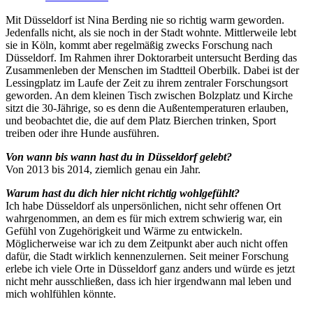
Mit Düsseldorf ist Nina Berding nie so richtig warm geworden.
Jedenfalls nicht, als sie noch in der Stadt wohnte. Mittlerweile lebt
sie in Köln, kommt aber regelmäßig zwecks Forschung nach
Düsseldorf. Im Rahmen ihrer Doktorarbeit untersucht Berding das
Zusammenleben der Menschen im Stadtteil Oberbilk. Dabei ist der
Lessingplatz im Laufe der Zeit zu ihrem zentraler Forschungsort
geworden. An dem kleinen Tisch zwischen Bolzplatz und Kirche
sitzt die 30-Jährige, so es denn die Außentemperaturen erlauben,
und beobachtet die, die auf dem Platz Bierchen trinken, Sport
treiben oder ihre Hunde ausführen.
Von wann bis wann hast du in Düsseldorf gelebt?
Von 2013 bis 2014, ziemlich genau ein Jahr.
Warum hast du dich hier nicht richtig wohlgefühlt?
Ich habe Düsseldorf als unpersönlichen, nicht sehr offenen Ort
wahrgenommen, an dem es für mich extrem schwierig war, ein
Gefühl von Zugehörigkeit und Wärme zu entwickeln.
Möglicherweise war ich zu dem Zeitpunkt aber auch nicht offen
dafür, die Stadt wirklich kennenzulernen. Seit meiner Forschung
erlebe ich viele Orte in Düsseldorf ganz anders und würde es jetzt
nicht mehr ausschließen, dass ich hier irgendwann mal leben und
mich wohlfühlen könnte.