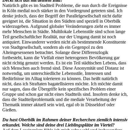
Deckt sich das mit deinem Bild?
Natürlich gibt es im Stadtteil Probleme, die nun durch die Ereignisse
in Köln medial noch stärker in den Vordergrund getreten sind. Ich
denke jedoch, dass der Begriff der Parallelgesellschaft nicht dafür
geeignet ist, die Situation in den Städten und speziell in Oberbilk
widerzugeben. Aufgrund globaler Veränderungen zieht es immer
mehr Menschen in Städte. Multilokale Lebensstile sind schon lange
Teil gesellschaftlicher Realität, nur der Umgang damit ist noch
antiquiert. Einwanderer werden nicht als bestimmende Konstituente
von Stadtgesellschaft, sondern als ein Gegenpol zu den
Alteingesessenen betrachtet. Solange diese Differenzlogik
fortbesteht, kann die Vielfalt einer heterogenen Bevölkerung gar
nicht richtig genutzt werden. Es ist ein Teil städtischen Lebens, dass
sich Menschen auch fremd sind. Diese Anonymität und Distanz ist
notwendig, um unterschiedliche Lebensstile, Interessen und
Bedürfnisse im Alltag tolerieren zu können. Das heißt natürlich
nicht, dass ich Straftaten bagatellisieren möchte. Ich möchte damit
nur sagen, dass die Übergriffe kein spezifisches Problem einer
Gruppe und schon gar nicht eines Stadtteils sind. Insofern denke ich,
dass die Stadtteilproblematik und die mediale Verarbeitung der
Thematik immer aktuell sein wird, egal ob in Düsseldorf oder
Gießen.
Du hast Oberbilk im Rahmen deiner Recherchen ziemlich intensiv
erkundet. Welche sind deine drei Lieblingsplätze im Viertel?