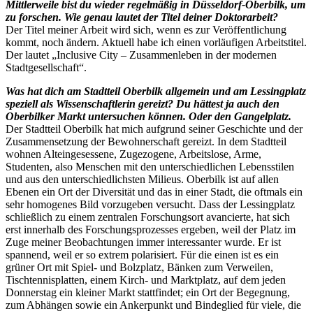
Mittlerweile bist du wieder regelmäßig in Düsseldorf-Oberbilk, um
zu forschen. Wie genau lautet der Titel deiner Doktorarbeit?
Der Titel meiner Arbeit wird sich, wenn es zur Veröffentlichung
kommt, noch ändern. Aktuell habe ich einen vorläufigen Arbeitstitel.
Der lautet „Inclusive City – Zusammenleben in der modernen
Stadtgesellschaft“.
Was hat dich am Stadtteil Oberbilk allgemein und am Lessingplatz
speziell als Wissenschaftlerin gereizt? Du hättest ja auch den
Oberbilker Markt untersuchen können. Oder den Gangelplatz.
Der Stadtteil Oberbilk hat mich aufgrund seiner Geschichte und der
Zusammensetzung der Bewohnerschaft gereizt. In dem Stadtteil
wohnen Alteingesessene, Zugezogene, Arbeitslose, Arme,
Studenten, also Menschen mit den unterschiedlichen Lebensstilen
und aus den unterschiedlichsten Milieus. Oberbilk ist auf allen
Ebenen ein Ort der Diversität und das in einer Stadt, die oftmals ein
sehr homogenes Bild vorzugeben versucht. Dass der Lessingplatz
schließlich zu einem zentralen Forschungsort avancierte, hat sich
erst innerhalb des Forschungsprozesses ergeben, weil der Platz im
Zuge meiner Beobachtungen immer interessanter wurde. Er ist
spannend, weil er so extrem polarisiert. Für die einen ist es ein
grüner Ort mit Spiel- und Bolzplatz, Bänken zum Verweilen,
Tischtennisplatten, einem Kirch- und Marktplatz, auf dem jeden
Donnerstag ein kleiner Markt stattfindet; ein Ort der Begegnung,
zum Abhängen sowie ein Ankerpunkt und Bindeglied für viele, die