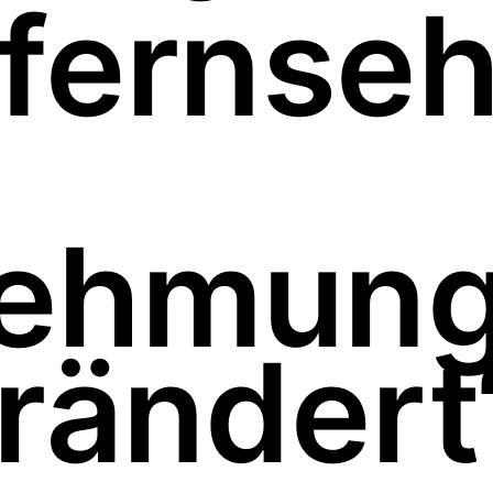
fernseh
ehmung
rändert