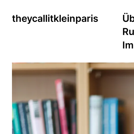
theycallitkleinparis
Üb
Ru
Im