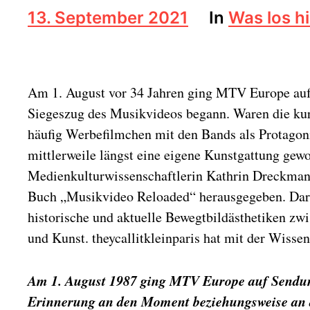
B
13. September 2021
In
Was los hi
e
i
t
r
Am 1. August vor 34 Jahren ging MTV Europe au
a
g
Siegeszug des Musikvideos begann. Waren die ku
s
häufig Werbefilmchen mit den Bands als Protagoni
d
a
mittlerweile längst eine eigene Kunstgattung gew
t
Medienkulturwissenschaftlerin Kathrin Dreckman
u
Buch „Musikvideo Reloaded“ herausgegeben. Dar
m
historische und aktuelle Bewegtbildästhetiken z
und Kunst. theycallitkleinparis hat mit der Wisse
Am 1. August 1987 ging MTV Europe auf Sendun
Erinnerung an den Moment beziehungsweise an d