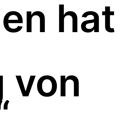
en hat
 von
“