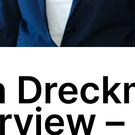
n Drec
erview –