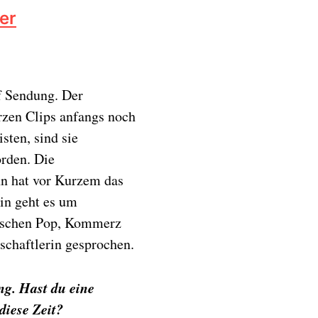
er
f Sendung. Der
rzen Clips anfangs noch
sten, sind sie
orden. Die
n hat vor Kurzem das
in geht es um
wischen Pop, Kommerz
nschaftlerin gesprochen.
g. Hast du eine
iese Zeit?