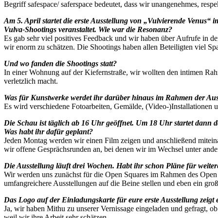
Begriff safespace/ saferspace bedeutet, dass wir unangenehmes, resp
Am 5. April startet die erste Ausstellung von „Vulvierende Venus“ 
Vulva-Shootings veranstaltet. Wie war die Resonanz?
Es gab sehr viel positives Feedback und wir haben über Aufrufe in 
wir enorm zu schätzen. Die Shootings haben allen Beteiligten viel Sp
Und wo fanden die Shootings statt?
In einer Wohnung auf der Kiefernstraße, wir wollten den intimen Rahme
verletzlich macht.
Was für Kunstwerke werdet ihr darüber hinaus im Rahmen der Aus
Es wird verschiedene Fotoarbeiten, Gemälde, (Video-)Installationen 
Die Schau ist täglich ab 16 Uhr geöffnet. Um 18 Uhr startet dan
Was habt ihr dafür geplant?
Jeden Montag werden wir einen Film zeigen und anschließend miteina
wir offene Gesprächsrunden an, bei denen wir im Wechsel unter and
Die Ausstellung läuft drei Wochen. Habt ihr schon Pläne für weitere 
Wir werden uns zunächst für die Open Squares im Rahmen des Open So
umfangreichere Ausstellungen auf die Beine stellen und eben ein groß
Das Logo auf der Einladungskarte für eure erste Ausstellung zeigt 
Ja, wir haben Mithu zu unserer Vernissage eingeladen und gefragt, ob 
weil wir ihre Arbeit sehr schätzen.