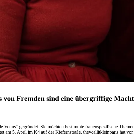
s von Fremden sind eine übergriffige Mach
de Venus“ gegründet. Sie möchten bestimmte frauenspezifische Theme
rtet am 5. April im K4 auf der Kiefernstraße. theycallitkleinparis hat 