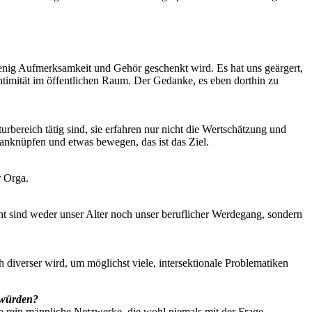
enig Aufmerksamkeit und Gehör geschenkt wird. Es hat uns geärgert,
Intimität im öffentlichen Raum. Der Gedanke, es eben dorthin zu
urbereich tätig sind, sie erfahren nur nicht die Wertschätzung und
r anknüpfen und etwas bewegen, das ist das Ziel.
r Orga.
cht sind weder unser Alter noch unser beruflicher Werdegang, sondern
h diverser wird, um möglichst viele, intersektionale Problematiken
 würden?
le rein männliche Netzwerke, die wohl niemals mit der Frage