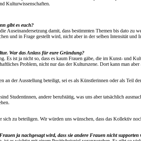
und Kulturwissenschaften.
ann gibt es euch?
o die Auseinandersetzung damit, dass bestimmten Themen bis dato zu w
n und in Frage gestellt wird, nicht aber in der selben Intensität und 
ultur. War das Anlass für eure Gründung?
g. Es ist ja nicht so, dass es kaum Frauen gäbe, die im Kunst- und Kult
llschaftliches Problem, nicht nur das der Kulturszene. Dort kann man abe
 an der Ausstellung beteiligt, sei es als Künstlerinnen oder als Teil de
sind Studentinnen, andere berufstätig, was uns aber tatsächlich ausma
ehen.
der sich zu beteiligen. Wir würden uns wünschen, dass das Kollektiv noc
 Frauen ja nachgesagt wird, dass sie andere Frauen nicht supporten
ist es wichtig mit einem Positivbeispiel voranzugehen. Es gibt so vie