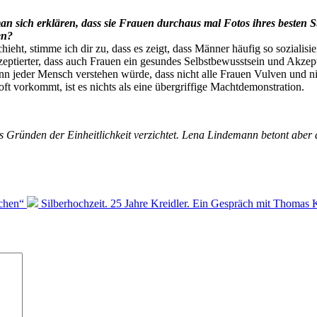
 man sich erklären, dass sie Frauen durchaus mal Fotos ihres beste
en?
, stimme ich dir zu, dass es zeigt, dass Männer häufig so sozialisiert
kzeptierter, dass auch Frauen ein gesundes Selbstbewusstsein und Akze
wenn jeder Mensch verstehen würde, dass nicht alle Frauen Vulven und 
ft vorkommt, ist es nichts als eine übergriffige Machtdemonstration.
Gründen der Einheitlichkeit verzichtet. Lena Lindemann betont aber a
echen“
Silberhochzeit. 25 Jahre Kreidler. Ein Gespräch mit Thomas 