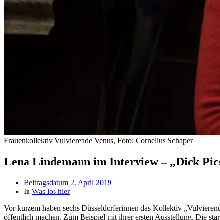
Frauenkollektiv Vulvierende Venus, Foto: Cornelius Schaper
Lena Lindemann im Interview – „Dick Pic
Beitragsdatum
2. April 2019
In
Was los hier
Vor kurzem haben sechs Düsseldorferinnen das Kollektiv „Vulvieren
öffentlich machen. Zum Beispiel mit ihrer ersten Ausstellung. Die sta