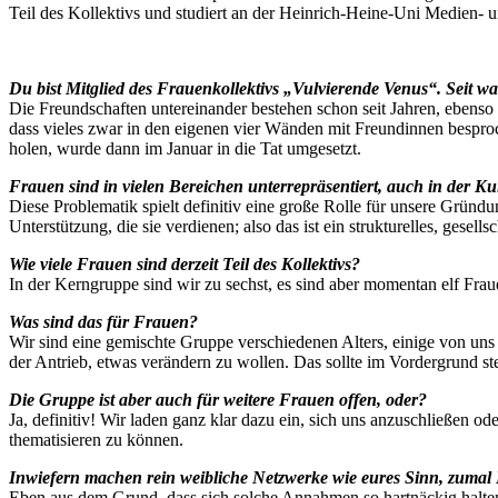
Teil des Kollektivs und studiert an der Heinrich-Heine-Uni Medien- 
Du bist Mitglied des Frauenkollektivs „Vulvierende Venus“. Seit w
Die Freundschaften untereinander bestehen schon seit Jahren, ebens
dass vieles zwar in den eigenen vier Wänden mit Freundinnen besproche
holen, wurde dann im Januar in die Tat umgesetzt.
Frauen sind in vielen Bereichen unterrepräsentiert, auch in der K
Diese Problematik spielt definitiv eine große Rolle für unsere Gründun
Unterstützung, die sie verdienen; also das ist ein strukturelles, gese
Wie viele Frauen sind derzeit Teil des Kollektivs?
In der Kerngruppe sind wir zu sechst, es sind aber momentan elf Frauen
Was sind das für Frauen?
Wir sind eine gemischte Gruppe verschiedenen Alters, einige von uns 
der Antrieb, etwas verändern zu wollen. Das sollte im Vordergrund st
Die Gruppe ist aber auch für weitere Frauen offen, oder?
Ja, definitiv! Wir laden ganz klar dazu ein, sich uns anzuschließen o
thematisieren zu können.
Inwiefern machen rein weibliche Netzwerke wie eures Sinn, zumal
Eben aus dem Grund, dass sich solche Annahmen so hartnäckig halten, 