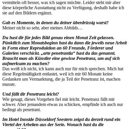
vermitteln oft besser, was ich sagen möchte. Leider steht mir aber
diese körperliche Ausstattung nicht zu Verfügung, deshalb habe ich
sie auf den Bildern ergänzt.
Gab es Momente, in denen du deiner überdrüssig warst?
Meiner nicht so sehr, aber meines Abbilds…
Du hast dir für jedes Bild genau einen Monat Zeit gelassen.
Pünktlich zum Monatsbeginn hast du dann die jeweils neue Arbeit
in Form einer Reproduktion an 60 Freunde, Förderer und
Galerien verschickt. „arte penetrantia“ hast du das genannt.
Braucht man als Künstler eine gewisse Penetranz, um auf sich
aufmerksam zu machen?
Das weiß ich nicht, ich kann auch nur für mich sprechen. Mich hat
diese Regelmäßigkeit entlastet, weil ich mir 60 Monate keine
Gedanken um Vermarktung, die ja Teil der Penetranz ist, machen
musste.
Und fällt dir Penetranz leicht?
Wie gesagt, dieses Vorgehen fiel mir leicht. Penetranz fällt mir
schwer. Aber jemandem etwas zu schicken, empfinde ich auch nur
bedingt als penetrant.
Im Hotel Innside Düsseldorf Seestern zeigst du derzeit rund ein
Viertel der Arbeiten aus der Serie. Wonach hast du die