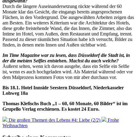
ausgewählt?
Durch die längere Auseinandersetzung rückte während der 60
Monate klar das Gesicht, die eingangs bereits angesprochenen
Flächen, in den Vordergrund. Die ausgewählten Arbeiten zeigen das
am Besten. Ein weiteres Kriterium war die Architektur des Hotels,
diese große freistehende Wand, die das Innen, die Zimmer, also das
Intime im Hotel, vom Außen, dem Restaurant und Empfang, trennt.
Passend zu dieser räumlichen Situation habe ich versucht, Bilder zu
finden, in denen mein Innen und Außen sichtbar wird.
Im Time Magazine war zu lesen, dass Düsseldorf die Stadt ist, in
der die meisten Selfies entstehen. Machst du auch welche?
Äußerst selten, wenn ich davon ausgehe, dass ein Selfie ein Selfie
ist, wenn es auch hochgeladen wird. Als Material während oder vor
dem Malprozess kommen Fotos von mir aber durchaus vor.
Bis 18.1. Hotel Innside Seestern Düsseldorf, Niederkasseler
Lohweg 18a
Thomas Klefischs Buch „1 – 60, 60 Monate, 60 Bilder“ ist im
Grupello Verlag erschienen. Es kostet 24 Euro.
Die großen Themen des Lebens #4: Liebe (2/2)
Frohe
Weihnachten