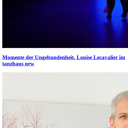
Momente der Ungebundenheit. Louise Lecavalier im
tanzhaus nrw