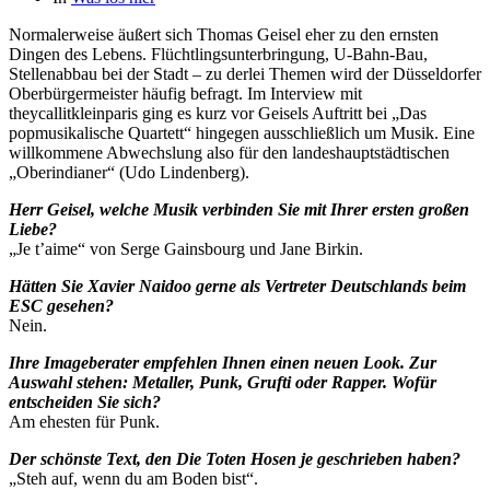
Normalerweise äußert sich Thomas Geisel eher zu den ernsten
Dingen des Lebens. Flüchtlingsunterbringung, U-Bahn-Bau,
Stellenabbau bei der Stadt – zu derlei Themen wird der Düsseldorfer
Oberbürgermeister häufig befragt. Im Interview mit
theycallitkleinparis ging es kurz vor Geisels Auftritt bei „Das
popmusikalische Quartett“ hingegen ausschließlich um Musik. Eine
willkommene Abwechslung also für den landeshauptstädtischen
„Oberindianer“ (Udo Lindenberg).
Herr Geisel, welche Musik verbinden Sie mit Ihrer ersten großen
Liebe?
„Je t’aime“ von Serge Gainsbourg und Jane Birkin.
Hätten Sie Xavier Naidoo gerne als Vertreter Deutschlands beim
ESC gesehen?
Nein.
Ihre Imageberater empfehlen Ihnen einen neuen Look. Zur
Auswahl stehen: Metaller, Punk, Grufti oder Rapper. Wofür
entscheiden Sie sich?
Am ehesten für Punk.
Der schönste Text, den Die Toten Hosen je geschrieben haben?
„Steh auf, wenn du am Boden bist“.