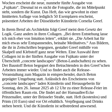
Wochen erscheint die neue, nunmehr fünfte Ausgabe von
„Fujikato“. Diesmal ist es nicht die Fotografie, die im Mittelpunkt
steht, sondern die Kunst. Das Heft, das wie gewohnt in einer
limitierten Auflage von lediglich 50 Exemplaren erscheint,
präsentiert Arbeiten der Düsseldorfer Künstlerin Cornelia Greef.
In ihrem Beruf als Architektin folgt Greef meist dem Gesetz der
Logik. Ganz anders in ihren Collagen. „Bei deren Entstehung lasse
ich mich eher von Intuition leiten“, erklärt sie. „Die Arbeit hat für
mich etwas sehr Entspannendes, beinahe Meditatives.“ Aus Bildern,
die ihr in Zeitschriften begegnen, gestaltet Greef mithilfe von
Skalpell und Klebstoff ganz neue Welten. Eine Auswahl ihrer
Collagen ist in der fünften Ausgabe von Fujikato unter der
Überschrift „concrete landscapes“ (Beton-Landschaften) zu sehen.
Der Baustoff Beton begegnet den Betrachtenden in den Greef’schen
Arbeiten immer wieder. Und so findet auch die Release-
Veranstaltung zum Magazin in entsprechender, durch Beton
geprägter Umgebung statt. Anlässlich des Erscheinens von
„concrete landscapes“ laden Künstlerin und Herausgeberin für
Sonntag, den 26. Januar 2025 ab 12 Uhr zu einer Release-Feier im
öffentlichen Raum ein. Die findet auf der Hansaallee/Ecke
Prinzenallee, unter der Brüsseler Straße, statt. Heft (kostenlos) und
Prints (10 Euro) sind vor Ort erhältlich. Verpflegung und Drinks
stehen bereit. Und die Künstlerin ist selbstredend anwesend.