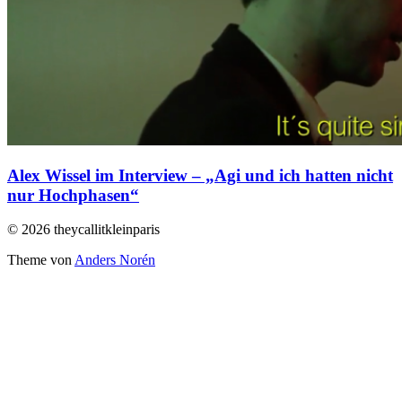
Alex Wissel im Interview – „Agi und ich hatten nicht
nur Hochphasen“
© 2026 theycallitkleinparis
Theme von
Anders Norén