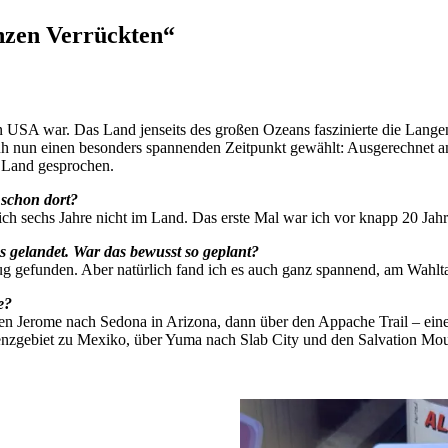
nzen Verrückten“
den USA war. Das Land jenseits des großen Ozeans faszinierte die Lange
rüh nun einen besonders spannenden Zeitpunkt gewählt: Ausgerechnet a
m Land gesprochen.
 schon dort?
r ich sechs Jahre nicht im Land. Das erste Mal war ich vor knapp 20 Ja
s gelandet. War das bewusst so geplant?
lug gefunden. Aber natürlich fand ich es auch ganz spannend, am Wah
e?
 Jerome nach Sedona in Arizona, dann über den Appache Trail – eine kl
enzgebiet zu Mexiko, über Yuma nach Slab City und den Salvation Mou