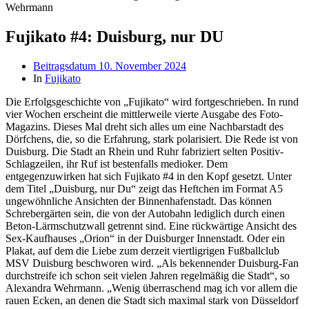
Wehrmann
Fujikato #4: Duisburg, nur DU
Beitragsdatum
10. November 2024
In
Fujikato
Die Erfolgsgeschichte von „Fujikato“ wird fortgeschrieben. In rund
vier Wochen erscheint die mittlerweile vierte Ausgabe des Foto-
Magazins. Dieses Mal dreht sich alles um eine Nachbarstadt des
Dörfchens, die, so die Erfahrung, stark polarisiert. Die Rede ist von
Duisburg. Die Stadt an Rhein und Ruhr fabriziert selten Positiv-
Schlagzeilen, ihr Ruf ist bestenfalls medioker. Dem
entgegenzuwirken hat sich Fujikato #4 in den Kopf gesetzt. Unter
dem Titel „Duisburg, nur Du“ zeigt das Heftchen im Format A5
ungewöhnliche Ansichten der Binnenhafenstadt. Das können
Schrebergärten sein, die von der Autobahn lediglich durch einen
Beton-Lärmschutzwall getrennt sind. Eine rückwärtige Ansicht des
Sex-Kaufhauses „Orion“ in der Duisburger Innenstadt. Oder ein
Plakat, auf dem die Liebe zum derzeit viertligrigen Fußballclub
MSV Duisburg beschworen wird. „Als bekennender Duisburg-Fan
durchstreife ich schon seit vielen Jahren regelmäßig die Stadt“, so
Alexandra Wehrmann. „Wenig überraschend mag ich vor allem die
rauen Ecken, an denen die Stadt sich maximal stark von Düsseldorf