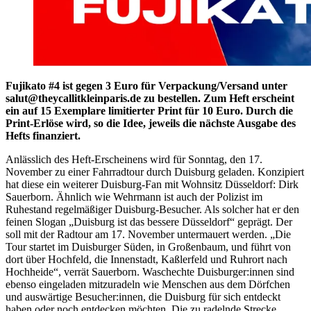
Fujikato #4 ist gegen 3 Euro für Verpackung/Versand unter
salut@theycallitkleinparis.de zu bestellen. Zum Heft erscheint
ein auf 15 Exemplare limitierter Print für 10 Euro. Durch die
Print-Erlöse wird, so die Idee, jeweils die nächste Ausgabe des
Hefts finanziert.
Anlässlich des Heft-Erscheinens wird für Sonntag, den 17.
November zu einer Fahrradtour durch Duisburg geladen. Konzipiert
hat diese ein weiterer Duisburg-Fan mit Wohnsitz Düsseldorf: Dirk
Sauerborn. Ähnlich wie Wehrmann ist auch der Polizist im
Ruhestand regelmäßiger Duisburg-Besucher. Als solcher hat er den
feinen Slogan „Duisburg ist das bessere Düsseldorf“ geprägt. Der
soll mit der Radtour am 17. November untermauert werden. „Die
Tour startet im Duisburger Süden, in Großenbaum, und führt von
dort über Hochfeld, die Innenstadt, Kaßlerfeld und Ruhrort nach
Hochheide“, verrät Sauerborn. Waschechte Duisburger:innen sind
ebenso eingeladen mitzuradeln wie Menschen aus dem Dörfchen
und auswärtige Besucher:innen, die Duisburg für sich entdeckt
haben oder noch entdecken möchten. Die zu radelnde Strecke